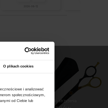
2026-06-12
2026-06-09
O plikach cookies
ołecznościowe i analizować
artnerom społecznościowym,
Nożczyki do strzyżenia
anymi od Ciebie lub