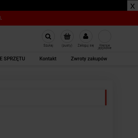
x
.
Szukaj
(pusty)
Zaloguj się
Wersje
językowe
E SPRZĘTU
Kontakt
Zwroty zakupów