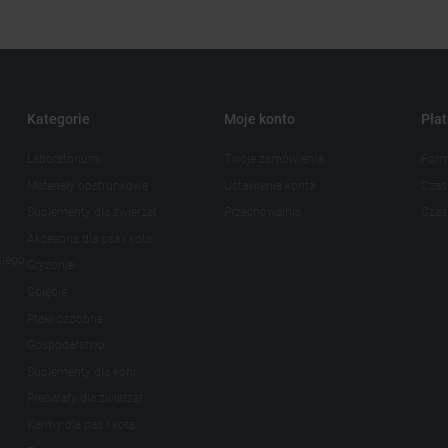
Kategorie
Moje konto
Płat
Laboratorium
Twoje zamówienia
Form
Materiały opatrunkowe
Ustawienia konta
Czas
Suplementy dla zwierzat
Przechowalnia
Czas 
Akcesoria dla psa i kota
kiego
Gryzonie
Gołębie
Ptaki ozdobne
Gospodarstwo
Suplementy dla koni
Preparaty dla zwierząt
Karmy dla pas i kota