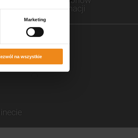
dla salonów
fertę
pielęgnacji
Marketing
ezwól na wszystkie
inecie