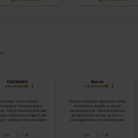
su
DAGMARA
Marek
zweryfikowano
zweryfikowano
mówiłam w tym sklepie
Bardzo dokładne zabezpieczenie
rynaryjny ciśnieniomierz
produktów, dotarły w stanie
wy. Przy produkcie widniała
nienaruszonym. Zatrudnili bardzo
cja o wysyłce w ciągu 5 dni
kompetentne osoby, przez co
ych, dlatego zdecydowałam
obsługa klienta jest rewelacyjna.
a zakup. Dzień po złożeniu
Zamówienie dotarło piorunująco
enia skontaktowano się ze
szybko, polecam.
 z propozycją zamiany na
0
0
0
0