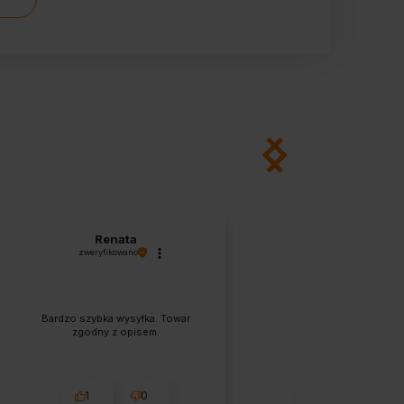
Renata
Wojciech
zweryfikowano
zweryfikowano
Bardzo szybka wysyłka. Towar
Ok.super
zgodny z opisem.
1
0
1
0