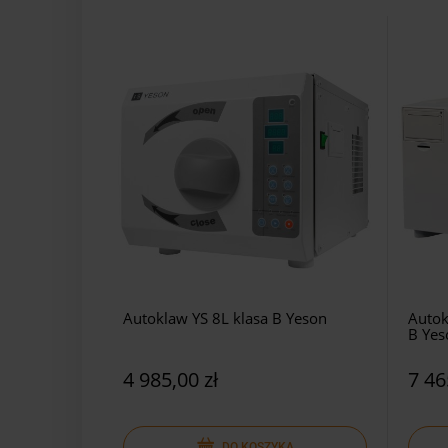
Autoklaw YS 8L klasa B Yeson
Autok
B Yes
4 985,00 zł
7 46
DO KOSZYKA