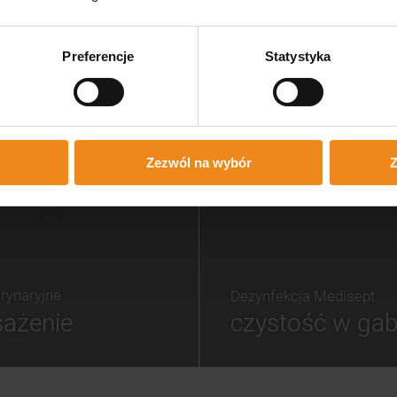
iera, lecz braku rzetelnej
zobacz naszą o
macji o wydłużonym czasie
cji. Najbardziej rozczarowało
łaśnie podejście do klienta.
Preferencje
Statystyka
arczyłby krótki e-mail lub
n z informacją, że realizacja
óźni, przeprosiny i pytanie,
dzam się poczekać kilka dni
j. Taka komunikacja buduje
anie, zwłaszcza u nowych
tów. Ostatecznie zamówiłam
am ciśnieniomierz w innym
Zezwól na wybór
Z
pie – zamówienie zostało
e już następnego dnia. Moja
inia nie dotyczy jakości
anych produktów, ponieważ
iałam okazji ich otrzymać.
tyczy wyłącznie mojego
świadczenia z obsługą
nia i komunikacją ze strony
sklepu.
rynaryjne
Dezynfekcja Medisept
ażenie
czystość w gab