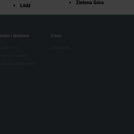
Zielona Góra
Łódź
ności i dostawa
O nas
y płatności
O Bestomed
 i koszty dostawy
realizacji zamówienia