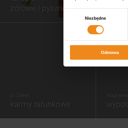
kur
infor
zdrowe i pyszne
realiza
Wybór
mnie w
Niezbędne
zgody
Wyst
telefo
się op
czy zga
dłuże
zauf
klien
ten s
Odmowa
skle
wysłan
op
oferow
nie m
Do
do
zamówie
Dr Ziętek
Wagi wete
karmy ratunkowe
wypos