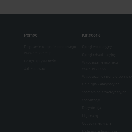
Pomoc
Kategorie
Regulamin sklepu internetowego
Sprzęt weteranyjny
www.bestomed.pl
Sprzęt rehabilitacyjny
Polityka prywatności
Wyposażenie gabinetu
Jak kupować?
wterynaryjnego
Wyposażenie salonu groomers
Chirurgia weterynaryjna
Stomatologia weterynaryjna
Sterylizacja
Dezynfekcja
Higiena rąk
Odpady medyczne
Materiały jednorazowe