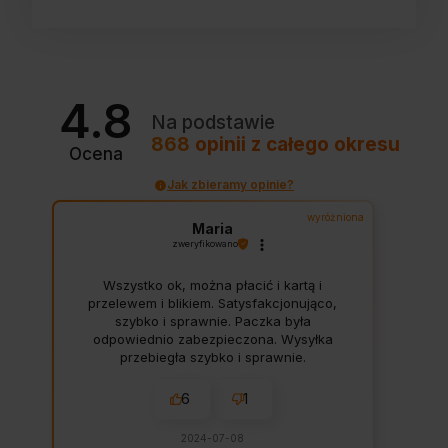
4.8
Na podstawie
868
opinii
z całego okresu
Ocena
Jak zbieramy opinie?
wyróżniona
Maria
zweryfikowano
Wszystko ok, można płacić i kartą i
przelewem i blikiem. Satysfakcjonująco,
szybko i sprawnie. Paczka była
odpowiednio zabezpieczona. Wysyłka
przebiegła szybko i sprawnie.
6
1
2024-07-08