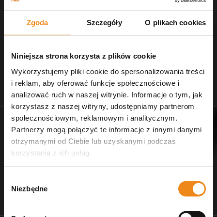
Zgoda
Szczegóły
O plikach cookies
Niniejsza strona korzysta z plików cookie
Wykorzystujemy pliki cookie do spersonalizowania treści
i reklam, aby oferować funkcje społecznościowe i
Stetoskopy
Nożczyki do strzyżenia
analizować ruch w naszej witrynie. Informacje o tym, jak
zobacz naszą ofertę
dla salonów pielęgnacji
korzystasz z naszej witryny, udostępniamy partnerom
społecznościowym, reklamowym i analitycznym.
Partnerzy mogą połączyć te informacje z innymi danymi
otrzymanymi od Ciebie lub uzyskanymi podczas
korzystania z ich usług.
Wybór
Niezbędne
zgody
Dr Ziętek
Wagi weterynaryjne
karmy ratunkowe
wyposażenie