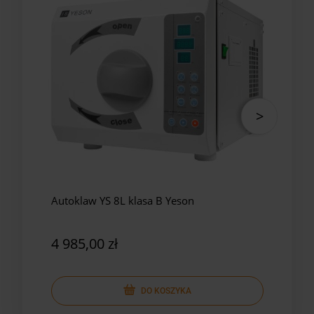
Autoklaw YS 8L klasa B Yeson
Auto
4 985,00 zł
7 4
DO KOSZYKA