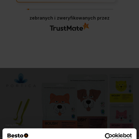
zebranych i zweryfikowanych przez
Karmy EKO
zdrowe i pyszne