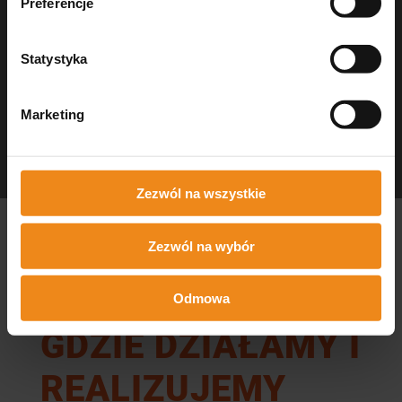
Preferencje
Statystyka
Marketing
Dezynfekcja Medisept
czystość w gabinecie
Zezwól na wszystkie
Zezwól na wybór
Odmowa
GDZIE DZIAŁAMY I
REALIZUJEMY