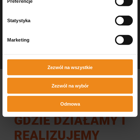
Preferencje
Statystyka
Marketing
Dezynfekcja Medisept
czystość w gabinecie
Zezwól na wszystkie
Zezwól na wybór
Odmowa
GDZIE DZIAŁAMY I
REALIZUJEMY