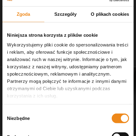
Zgoda
Szczegóły
O plikach cookies
Niniejsza strona korzysta z plików cookie
Wykorzystujemy pliki cookie do spersonalizowania treści
i reklam, aby oferować funkcje społecznościowe i
Stetoskopy
Nożczyki do strzyżenia
analizować ruch w naszej witrynie. Informacje o tym, jak
zobacz naszą ofertę
dla salonów pielęgnacji
korzystasz z naszej witryny, udostępniamy partnerom
społecznościowym, reklamowym i analitycznym.
Partnerzy mogą połączyć te informacje z innymi danymi
otrzymanymi od Ciebie lub uzyskanymi podczas
korzystania z ich usług.
Wybór
Niezbędne
zgody
Dr Ziętek
Wagi weterynaryjne
karmy ratunkowe
wyposażenie