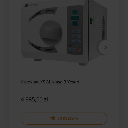
Autoklaw YS 8L klasa B Yeson
Auto
Yes
4 985,00 zł
5 8
DO KOSZYKA