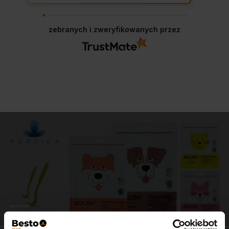
zebranych i zweryfikowanych przez
Karmy EKO
zdrowe i pyszne