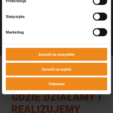
Preferencje
Statystyka
Marketing
Dezynfekcja Medisept
czystość w gabinecie
Zezwól na wszystkie
Zezwól na wybór
Odmowa
GDZIE DZIAŁAMY I
REALIZUJEMY