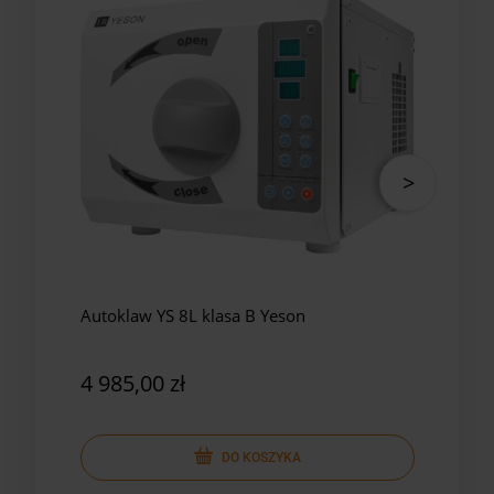
Autoklaw YS 8L klasa B Yeson
Auto
Yes
4 985,00 zł
5 8
DO KOSZYKA