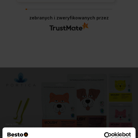
zebranych i zweryfikowanych przez
Karmy EKO
zdrowe i pyszne