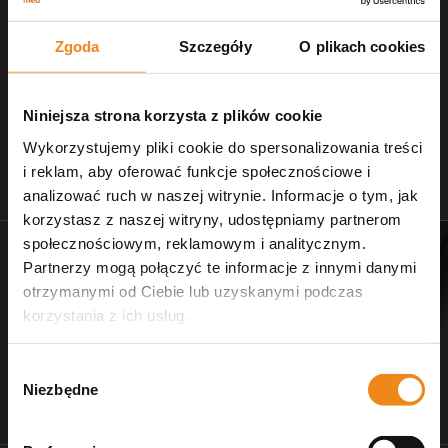
Zgoda
Szczegóły
O plikach cookies
Niniejsza strona korzysta z plików cookie
Wykorzystujemy pliki cookie do spersonalizowania treści
i reklam, aby oferować funkcje społecznościowe i
Stetoskopy
Nożczyki do strzyżenia
analizować ruch w naszej witrynie. Informacje o tym, jak
zobacz naszą ofertę
dla salonów pielęgnacji
korzystasz z naszej witryny, udostępniamy partnerom
społecznościowym, reklamowym i analitycznym.
Partnerzy mogą połączyć te informacje z innymi danymi
otrzymanymi od Ciebie lub uzyskanymi podczas
korzystania z ich usług.
Wybór
Niezbędne
zgody
Dr Ziętek
Wagi weterynaryjne
karmy ratunkowe
wyposażenie