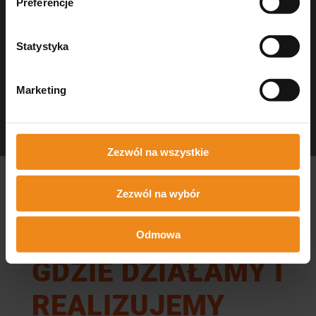
Preferencje
Statystyka
Marketing
Dezynfekcja Medisept
czystość w gabinecie
Zezwól na wszystkie
Zezwól na wybór
Odmowa
GDZIE DZIAŁAMY I
REALIZUJEMY