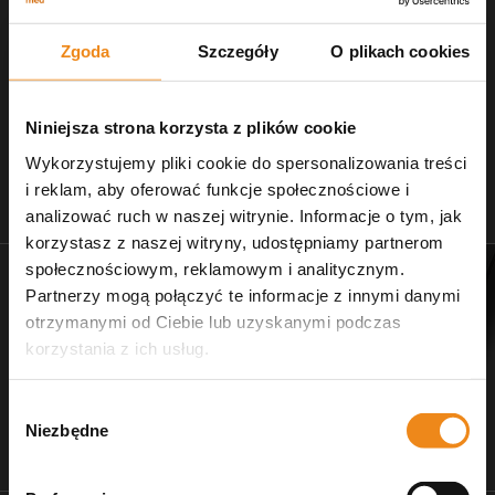
Zgoda
Szczegóły
O plikach cookies
Niniejsza strona korzysta z plików cookie
Wykorzystujemy pliki cookie do spersonalizowania treści
i reklam, aby oferować funkcje społecznościowe i
Stetoskopy
Nożczyki do strzyżenia
analizować ruch w naszej witrynie. Informacje o tym, jak
zobacz naszą ofertę
dla salonów pielęgnacji
korzystasz z naszej witryny, udostępniamy partnerom
społecznościowym, reklamowym i analitycznym.
Partnerzy mogą połączyć te informacje z innymi danymi
otrzymanymi od Ciebie lub uzyskanymi podczas
korzystania z ich usług.
Wybór
Niezbędne
zgody
Dr Ziętek
Wagi weterynaryjne
karmy ratunkowe
wyposażenie