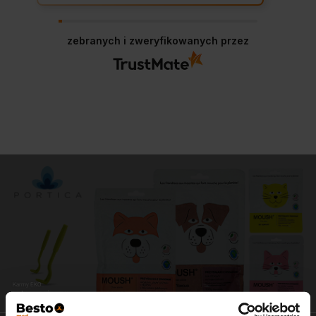
zebranych i zweryfikowanych przez
Karmy EKO
zdrowe i pyszne