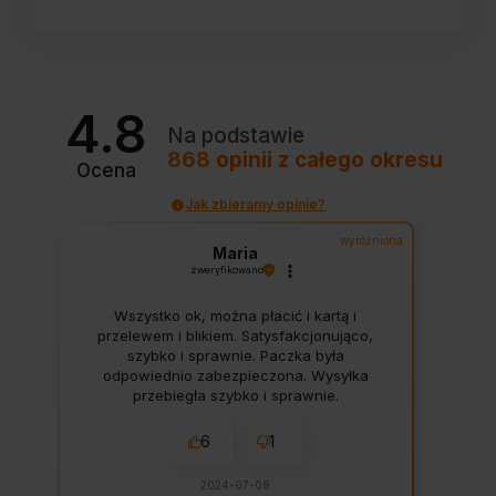
4.8
Na podstawie
868
opinii
z całego okresu
Ocena
Jak zbieramy opinie?
wyróżniona
Maria
zweryfikowano
Wszystko ok, można płacić i kartą i
przelewem i blikiem. Satysfakcjonująco,
szybko i sprawnie. Paczka była
odpowiednio zabezpieczona. Wysyłka
przebiegła szybko i sprawnie.
6
1
2024-07-08