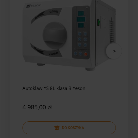
Autoklaw YS 8L klasa B Yeson
Auto
Yes
4 985,00 zł
5 8
DO KOSZYKA