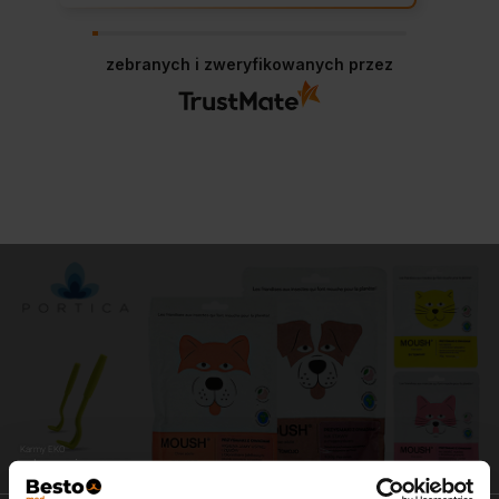
zebranych i zweryfikowanych przez
Karmy EKO
zdrowe i pyszne