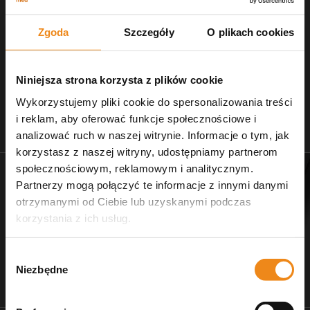
Zgoda
Szczegóły
O plikach cookies
Niniejsza strona korzysta z plików cookie
Wykorzystujemy pliki cookie do spersonalizowania treści
i reklam, aby oferować funkcje społecznościowe i
Stetoskopy
Nożczyki do strzyżenia
analizować ruch w naszej witrynie. Informacje o tym, jak
zobacz naszą ofertę
dla salonów pielęgnacji
korzystasz z naszej witryny, udostępniamy partnerom
społecznościowym, reklamowym i analitycznym.
Partnerzy mogą połączyć te informacje z innymi danymi
otrzymanymi od Ciebie lub uzyskanymi podczas
korzystania z ich usług.
Wybór
Niezbędne
zgody
Dr Ziętek
Wagi weterynaryjne
karmy ratunkowe
wyposażenie