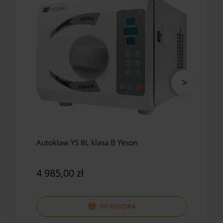
Autoklaw YS 8L klasa B Yeson
Auto
Yes
4 985,00 zł
5 8
DO KOSZYKA