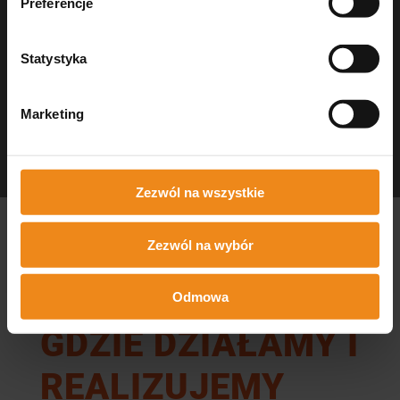
Preferencje
Statystyka
Marketing
Dezynfekcja Medisept
czystość w gabinecie
Zezwól na wszystkie
Zezwól na wybór
Odmowa
GDZIE DZIAŁAMY I
REALIZUJEMY