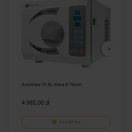
Autoklaw YS 8L klasa B Yeson
Auto
Yes
4 985,00 zł
5 8
DO KOSZYKA