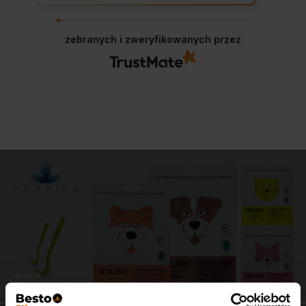
zebranych i zweryfikowanych przez
Karmy EKO
zdrowe i pyszne