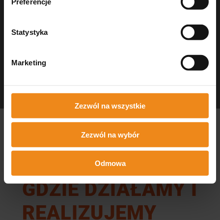
Preferencje
Statystyka
Marketing
Dezynfekcja Medisept
czystość w gabinecie
Zezwól na wszystkie
Zezwól na wybór
Odmowa
GDZIE DZIAŁAMY I
REALIZUJEMY