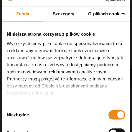
Zgoda
Szczegóły
O plikach cookies
Niniejsza strona korzysta z plików cookie
Wykorzystujemy pliki cookie do spersonalizowania treści
i reklam, aby oferować funkcje społecznościowe i
Stetoskopy
Nożczyki do strzyżenia
analizować ruch w naszej witrynie. Informacje o tym, jak
zobacz naszą ofertę
dla salonów pielęgnacji
korzystasz z naszej witryny, udostępniamy partnerom
społecznościowym, reklamowym i analitycznym.
Partnerzy mogą połączyć te informacje z innymi danymi
otrzymanymi od Ciebie lub uzyskanymi podczas
korzystania z ich usług.
Wybór
Niezbędne
zgody
Dr Ziętek
Wagi weterynaryjne
karmy ratunkowe
wyposażenie