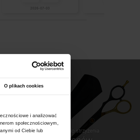
2026-07-03
2026-06-12
O plikach cookies
ołecznościowe i analizować
artnerom społecznościowym,
Nożczyki do strzyżenia
anymi od Ciebie lub