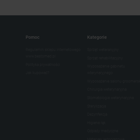
Pomoc
Kategorie
Regulamin sklepu internetowego
Sprzęt weteranyjny
www.bestomed.pl
Sprzęt rehabilitacyjny
Polityka prywatności
Wyposażenie gabinetu
Jak kupować?
wterynaryjnego
Wyposażenie salonu groomers
Chirurgia weterynaryjna
Stomatologia weterynaryjna
Sterylizacja
Dezynfekcja
Higiena rąk
Odpady medyczne
Materiały jednorazowe