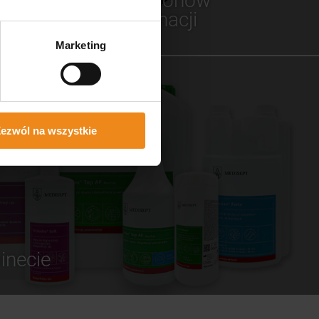
dla salonów
fertę
pielęgnacji
Marketing
ezwól na wszystkie
inecie