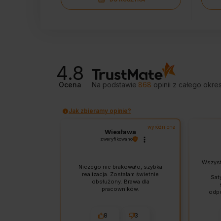
4.8
Ocena
Na podstawie
868
opinii
z całego okre
Jak zbieramy opinie?
wyróżniona
Wiesława
zweryfikowano
Wszystk
Niczego nie brakowało, szybka
realizacja. Zostałam świetnie
Sat
obsłużony. Brawa dla
pracowników.
odpo
Wys
8
3