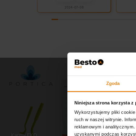
2024-07-08
Zgoda
Niniejsza strona korzysta z
Wykorzystujemy pliki cookie 
ruch w naszej witrynie. Inf
reklamowym i analitycznym. 
uzyskanymi podczas korzysta
Karmy EKO