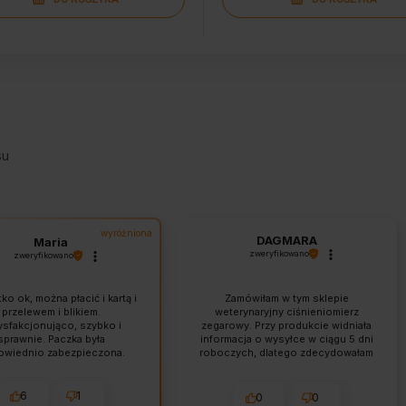
su
wyróżniona
DAGMARA
Maria
zweryfikowano
zweryfikowano
o ok, można płacić i kartą i
Zamówiłam w tym sklepie
przelewem i blikiem.
weterynaryjny ciśnieniomierz
ysfakcjonująco, szybko i
zegarowy. Przy produkcie widniała
sprawnie. Paczka była
informacja o wysyłce w ciągu 5 dni
wiednio zabezpieczona.
roboczych, dlatego zdecydowałam
yłka przebiegła szybko i
się na zakup. Dzień po złożeniu
sprawnie.
zamówienia skontaktowano się ze
mną z propozycją zamiany na
6
1
0
0