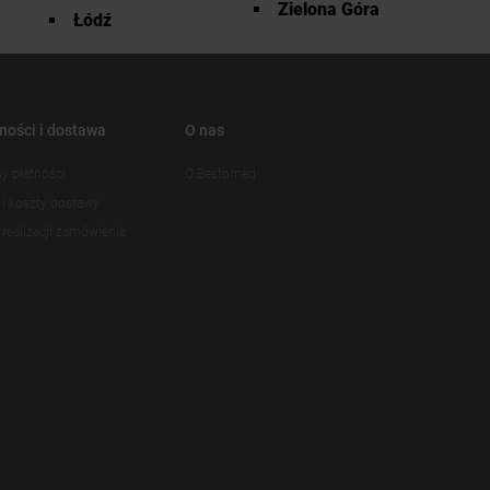
Zielona Góra
Łódź
ności i dostawa
O nas
y płatności
O Bestomed
 i koszty dostawy
realizacji zamówienia