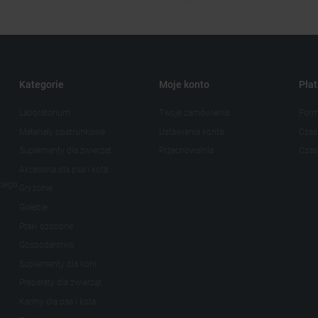
Kategorie
Moje konto
Płat
Laboratorium
Twoje zamówienia
Form
Materiały opatrunkowe
Ustawienia konta
Czas
Suplementy dla zwierzat
Przechowalnia
Czas 
Akcesoria dla psa i kota
kiego
Gryzonie
Gołębie
Ptaki ozdobne
Gospodarstwo
Suplementy dla koni
Preparaty dla zwierząt
Karmy dla pas i kota