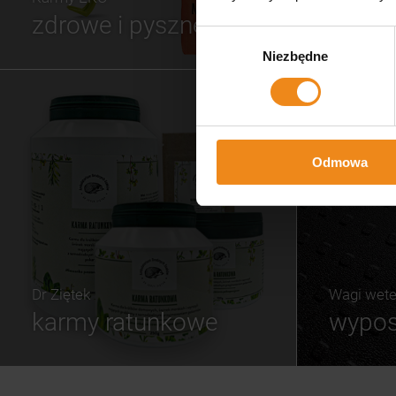
zdrowe i pyszne
Wybór
Niezbędne
zgody
Odmowa
Dr Ziętek
Wagi wete
karmy ratunkowe
wypos