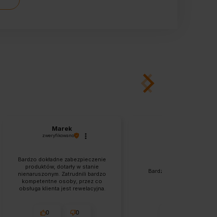
Marek
Renata
zweryfikowano
zweryfikowano
Bardzo dokładne zabezpieczenie
produktów, dotarły w stanie
Bardzo szybka wysyłka. T
nienaruszonym. Zatrudnili bardzo
zgodny z opisem.
kompetentne osoby, przez co
obsługa klienta jest rewelacyjna.
Zamówienie dotarło piorunująco
szybko, polecam.
0
0
1
0