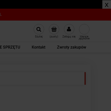
x
.
Szukaj
(pusty)
Zaloguj się
Wersje
językowe
E SPRZĘTU
Kontakt
Zwroty zakupów