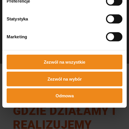
Preferencje
Statystyka
Marketing
Dezynfekcja Medisept
czystość w gabinecie
Zezwól na wszystkie
Zezwól na wybór
Odmowa
GDZIE DZIAŁAMY I
REALIZUJEMY