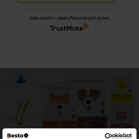
zebranych i zweryfikowanych przez
Karmy EKO
zdrowe i pyszne