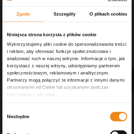
Zgoda
Szczegóły
O plikach cookies
Niniejsza strona korzysta z plików cookie
Wykorzystujemy pliki cookie do spersonalizowania treści
i reklam, aby oferować funkcje społecznościowe i
Stetoskopy
Nożczyki do strzyżenia
analizować ruch w naszej witrynie. Informacje o tym, jak
zobacz naszą ofertę
dla salonów pielęgnacji
korzystasz z naszej witryny, udostępniamy partnerom
społecznościowym, reklamowym i analitycznym.
Partnerzy mogą połączyć te informacje z innymi danymi
otrzymanymi od Ciebie lub uzyskanymi podczas
korzystania z ich usług.
Wybór
Niezbędne
zgody
Dr Ziętek
Wagi weterynaryjne
karmy ratunkowe
wyposażenie