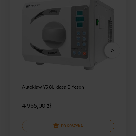
Autoklaw YS 8L klasa B Yeson
Auto
Yes
4 985,00 zł
5 8
DO KOSZYKA