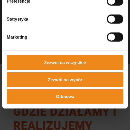
Preferencje
Statystyka
Marketing
Dezynfekcja Medisept
czystość w gabinecie
Zezwól na wszystkie
Zezwól na wybór
Odmowa
GDZIE DZIAŁAMY I
REALIZUJEMY