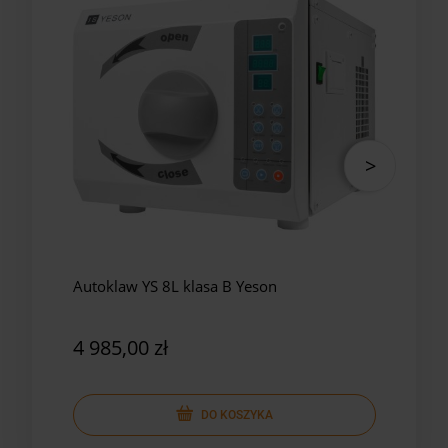
Autoklaw YS 8L klasa B Yeson
Auto
Yes
4 985,00 zł
5 8
DO KOSZYKA