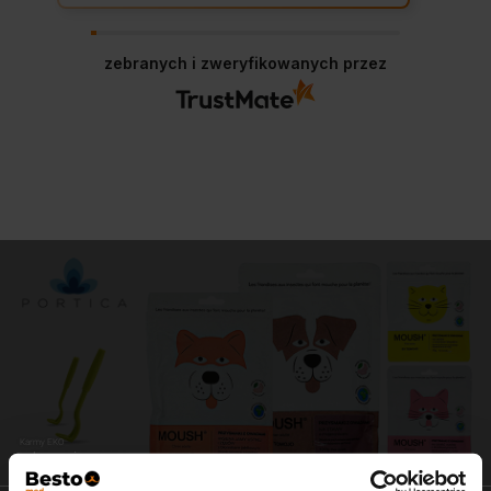
zebranych i zweryfikowanych przez
Karmy EKO
zdrowe i pyszne