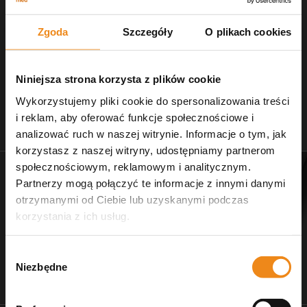
Zgoda
Szczegóły
O plikach cookies
Niniejsza strona korzysta z plików cookie
Wykorzystujemy pliki cookie do spersonalizowania treści
i reklam, aby oferować funkcje społecznościowe i
Stetoskopy
Nożczyki do strzyżenia
analizować ruch w naszej witrynie. Informacje o tym, jak
zobacz naszą ofertę
dla salonów pielęgnacji
korzystasz z naszej witryny, udostępniamy partnerom
społecznościowym, reklamowym i analitycznym.
Partnerzy mogą połączyć te informacje z innymi danymi
otrzymanymi od Ciebie lub uzyskanymi podczas
korzystania z ich usług.
Wybór
Niezbędne
zgody
Dr Ziętek
Wagi weterynaryjne
karmy ratunkowe
wyposażenie