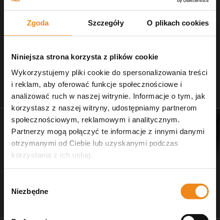
właśnie podejście do klienta. Wystarczyłby
krótki e-mail lub telefon z informacją, że
realizacja się opóźni, przeprosiny i pytanie,
Zgoda
Szczegóły
O plikach cookies
czy zgadzam się poczekać kilka dni dłużej.
Taka komunikacja buduje zaufanie,
zwłaszcza u nowych klientów. Ostatecznie
zamówiłam ten sam ciśnieniomierz w innym
Niniejsza strona korzysta z plików cookie
sklepie – zamówienie zostało wysłane już
następnego dnia. Moja opinia nie dotyczy
Wykorzystujemy pliki cookie do spersonalizowania treści
jakości oferowanych produktów, ponieważ
i reklam, aby oferować funkcje społecznościowe i
nie miałam okazji ich otrzymać. Dotyczy
Stetoskopy
Nożczyki do strzyżenia
analizować ruch w naszej witrynie. Informacje o tym, jak
zobacz naszą ofertę
dla salonów pielęgnacji
wyłącznie mojego doświadczenia z
obsługą zamówienia i komunikacją ze
korzystasz z naszej witryny, udostępniamy partnerom
strony sklepu.
społecznościowym, reklamowym i analitycznym.
Partnerzy mogą połączyć te informacje z innymi danymi
otrzymanymi od Ciebie lub uzyskanymi podczas
korzystania z ich usług.
Wybór
Niezbędne
zgody
Dr Ziętek
Wagi weterynaryjne
karmy ratunkowe
wyposażenie