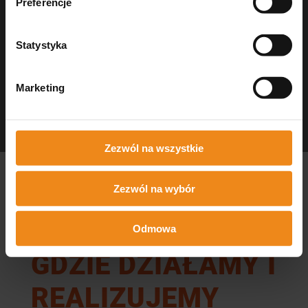
Preferencje
Statystyka
Marketing
Dezynfekcja Medisept
czystość w gabinecie
Zezwól na wszystkie
Zezwól na wybór
Odmowa
GDZIE DZIAŁAMY I
REALIZUJEMY