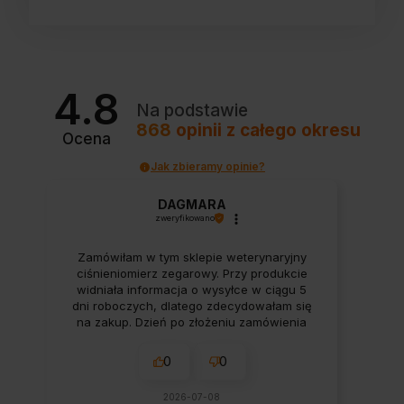
4.8
Na podstawie
868
opinii
z całego okresu
Ocena
Jak zbieramy opinie?
DAGMARA
zweryfikowano
Zamówiłam w tym sklepie weterynaryjny
ciśnieniomierz zegarowy. Przy produkcie
widniała informacja o wysyłce w ciągu 5
dni roboczych, dlatego zdecydowałam się
na zakup. Dzień po złożeniu zamówienia
skontaktowano się ze mną z propozycją
zamiany na elektroniczny ciśnieniomierz
0
0
Contec, argumentując to szybszą
realizacją. Nie zdecydowałam się na
2026-07-08
zmianę, ponieważ świadomie wybrałam