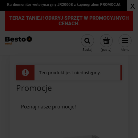
x
Kardiomonitor weterynaryjny JR2000B z kapnografem PROMOCJA
TERAZ TANIEJ! ODKRYJ SPRZĘT W PROMOCYJNYCH
CENACH.
Szukaj
(pusty)
Menu
Ten produkt jest niedostępny.
Promocje
Poznaj nasze promocje!