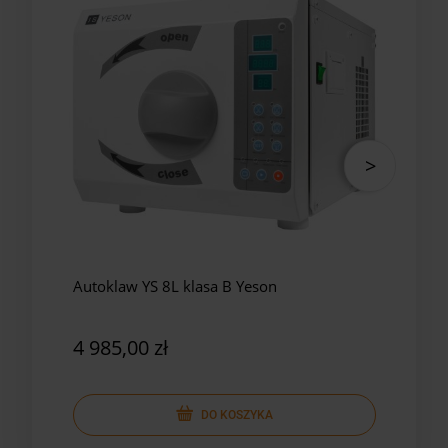
Autoklaw YS 8L klasa B Yeson
Auto
Yes
4 985,00 zł
5 8
DO KOSZYKA