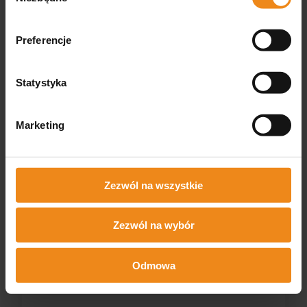
Preferencje
Statystyka
Marketing
Zezwól na wszystkie
Zezwól na wybór
ANAH Szczotka gumowa okrągła dla kotów Zolux
Odmowa
Zolux
Dostępny