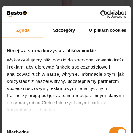
Zgoda
Szczegóły
O plikach cookies
Niniejsza strona korzysta z plików cookie
Wykorzystujemy pliki cookie do spersonalizowania treści
ANAH Rolka do zbierania sierści dla kotów Zolux
i reklam, aby oferować funkcje społecznościowe i
analizować ruch w naszej witrynie. Informacje o tym, jak
korzystasz z naszej witryny, udostępniamy partnerom
Zolux
Dostępny
społecznościowym, reklamowym i analitycznym.
14,90 zł
Partnerzy mogą połączyć te informacje z innymi danymi
otrzymanymi od Ciebie lub uzyskanymi podczas
korzystania z ich usług.
DO KOSZYKA
Wybór
Niezbędne
zgody