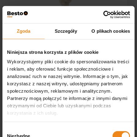
Zgoda
Szczegóły
O plikach cookies
Niniejsza strona korzysta z plików cookie
Wykorzystujemy pliki cookie do spersonalizowania treści
Model kostny - ramię psa
i reklam, aby oferować funkcje społecznościowe i
analizować ruch w naszej witrynie. Informacje o tym, jak
korzystasz z naszej witryny, udostępniamy partnerom
Eickemeyer
Dostępny
społecznościowym, reklamowym i analitycznym.
390,50 zł
Partnerzy mogą połączyć te informacje z innymi danymi
otrzymanymi od Ciebie lub uzyskanymi podczas
korzystania z ich usług.
DO KOSZYKA
Wybór
Niezbędne
zgody