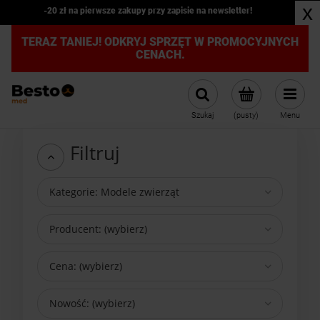
x
Kardiomonitor weterynaryjny JR2000B z kapnografem PROMOCJA
TERAZ TANIEJ! ODKRYJ SPRZĘT W PROMOCYJNYCH
CENACH.
Szukaj
(pusty)
Menu
Filtruj
Kategorie: Modele zwierząt
Producent: (wybierz)
Cena: (wybierz)
Nowość: (wybierz)