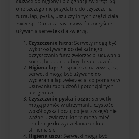
służące do higieny i pielęgnacji zwierząt. Są
one szczególnie przydatne do czyszczenia
futra, łap, pyska, uszu czy innych części ciała
zwierząt. Oto kilka zastosowań i korzyści z
używania serwetek dla zwierząt:
Czyszczenie futra:
Serwety mogą być
wykorzystywane do delikatnego
oczyszczania futra zwierzęcia, usuwania
kurzu, brudu i drobnych zabrudzeń.
Higiena łap:
Po spacerze na zewnątrz,
serwetki mogą być używane do
wycierania łap zwierzęcia, co pomaga w
usuwaniu zabrudzeń i potencjalnych
alergenów.
Czyszczenie pyska i oczu:
Serwetki
mogą pomóc w utrzymaniu czystości
wokół pyska i oczu, co jest szczególnie
ważne u zwierząt, które mogą mieć
tendencję do wydzielania łez lub
ślinienia się.
Higiena uszu:
Serwetki mogą być