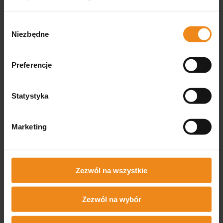
podgląd
Wybór
Niezbędne
zgody
Preferencje
Statystyka
Katarzyna
zweryfikowano
Zawsze skuteczny,zarówno profilaktycznie
Marketing
jak i leczniczo.👍️
Zezwól na wszystkie
Zezwól na wybór
0
0