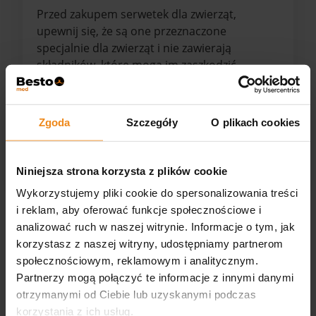
Przed zakupem serwetek dla zwierząt,
upewnij się, że są one przeznaczone
specjalnie dla zwierząt i nie zawierają
składników, które mogą im zaszkodzić.
Pamiętaj także, że niektóre zwierzęta mogą
mieć wrażliwą skórę lub alergie, więc zawsze
zwracaj uwagę na reakcje swojego zwierzaka
Zgoda
Szczegóły
O plikach cookies
na używane produkty.
Niniejsza strona korzysta z plików cookie
Wykorzystujemy pliki cookie do spersonalizowania treści
i reklam, aby oferować funkcje społecznościowe i
analizować ruch w naszej witrynie. Informacje o tym, jak
korzystasz z naszej witryny, udostępniamy partnerom
4.8
społecznościowym, reklamowym i analitycznym.
Na podstawie
868
opinii
Partnerzy mogą połączyć te informacje z innymi danymi
Ocena
otrzymanymi od Ciebie lub uzyskanymi podczas
Jak zbieramy opinie?
korzystania z ich usług.