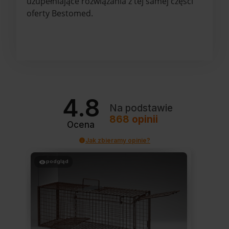
uzupełniające rozwiązania z tej samej części
oferty Bestomed.
4.8
Na podstawie
868
opinii
Ocena
Jak zbieramy opinie?
podgląd