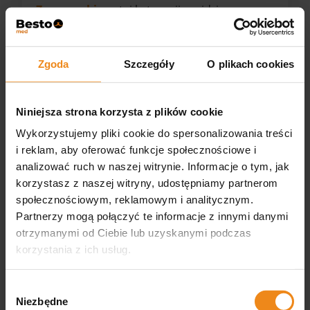
Zgrzewarki
– w tej kategorii znajdziesz
wyposażenie i materiały dobrane z myślą o
bezpiecznej, wygodnej i profesjonalnej pracy
ze zwierzętami.
Zgoda
Szczegóły
O plikach cookies
Zgrzewarki
(sealery) w weterynarii są
urządzeniami używanymi do zamykania
Niniejsza strona korzysta z plików cookie
worków lub opakowań za pomocą ciepła i
Wykorzystujemy pliki cookie do spersonalizowania treści
nacisku. Te urządzenia tworzą szczelne
i reklam, aby oferować funkcje społecznościowe i
połączenie, które zapobiega wyciekowi lub
analizować ruch w naszej witrynie. Informacje o tym, jak
zanieczyszczeniu zawartości worka lub
korzystasz z naszej witryny, udostępniamy partnerom
opakowania. W placówkach weterynaryjnych
społecznościowym, reklamowym i analitycznym.
zgrzewarki mogą być wykorzystywane w
Partnerzy mogą połączyć te informacje z innymi danymi
różnych zastosowaniach, takich jak
otrzymanymi od Ciebie lub uzyskanymi podczas
przechowywanie próbek, leków czy żywności,
korzystania z ich usług.
a także do dezynfekcji, sterylizacji lub innego
pakowania. Oto kilka istotnych informacji na
temat zgrzewarek w kontekście weterynarii:
Wybór
Niezbędne
zgody