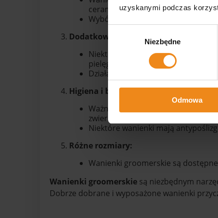
uzyskanymi podczas korzysta
ceramika.
Wybór materiału zależy od preferen
Wybór
Dodatkowe funkcje:
Niezbędne
zgody
Niektóre wanienki mogą mieć wbudo
pielęgnacyjnych.
Działa to jako praktyczne rozwiąza
Higiena i bezpieczeństwo:
Odmowa
Ważne jest, aby wanienki groomersk
zwierzętami.
Niektóre wanienki mają antypoślizg
Różne rozmiary:
Wanienki groomerskie są dostępne 
Wanienki groomerskie
są niezbędnym narzęd
Dobrze dobrane i wyposażone wanienki przyczy