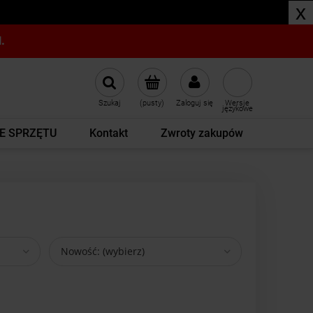
x
.
Szukaj
(pusty)
Zaloguj się
Wersje
językowe
E SPRZĘTU
Kontakt
Zwroty zakupów
Nowość: (wybierz)