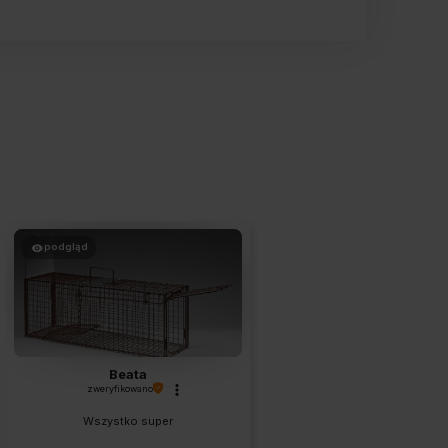
podgląd
Beata
zweryfikowano
Wszystko super