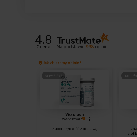
4.8
Ocena
Na podstawie
868
opinii
Jak zbieramy opinie?
podgląd
podg
Wojciech
zweryfikowano
Super szybkość z dostawą
Zaw
profil