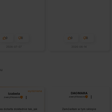
0
0
0
0
2026-07-07
2026-06-14
su
wyróżniona
DAGMARA
Izabela
zweryfikowano
zweryfikowano
a dotarła dokładnie tak, jak
Zamówiłam w tym sklepie