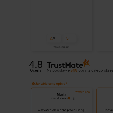
0
0
2026-06-09
4.8
Ocena
Na podstawie
868
opinii
z całego okre
Jak zbieramy opinie?
wyróżniona
Maria
zweryfikowano
Wszystko ok, można płacić i kartą i
Dostaw