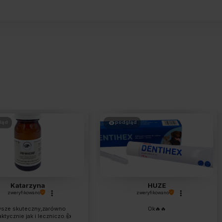
ląd
podgląd
Katarzyna
HUZE
zweryfikowano
zweryfikowano
sze skuteczny,zarówno
Ok🔥🔥
aktycznie jak i leczniczo.👍️