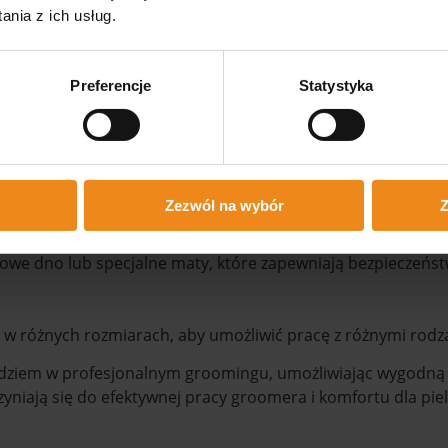
nia z ich usług.
cji, budżetu i rodzaju pracy w salonie groomerskim.
Preferencje
Statystyka
wane akcesoria, takie jak uchwyty do smyczy lub półki d
nie, które umożliwia groomerowi zachowanie porządku wokół
Zezwól na wybór
Z
ie były łatwe do czyszczenia i dezynfekcji, aby utrzymać hi
owe dno lub specjalne maty, które zapewniają bezpieczeństw
w różnych rozmiarach, aby umożliwić pracę z różnymi rodza
ziem w profesjonalnym groomingu, umożliwiając wygodną i b
niają się do efektywnej pracy groomera i komfortu dla pie