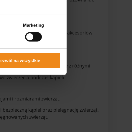
Marketing
o przechowywania kosmetyków i akcesoriów
 miejsca pracy.
ezwól na wszystkie
gieniczne warunki podczas pracy z różnymi
o zwierzęcia podczas kąpieli.
jami i rozmiarami zwierząt.
ezpieczną kąpiel oraz pielęgnację zwierząt.
lęgnowanych zwierząt.