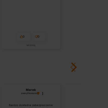
0
0
wczoraj
Marek
Renata
zweryfikowano
zweryfikowano
Bardzo dokładne zabezpieczenie