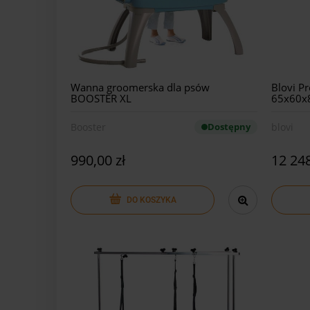
Wanna groomerska dla psów
Blovi P
BOOSTER XL
65x60x
Booster
Dostępny
blovi
990,00 zł
12 248
DO KOSZYKA