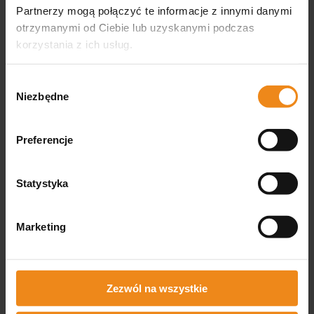
Partnerzy mogą połączyć te informacje z innymi danymi
otrzymanymi od Ciebie lub uzyskanymi podczas
4.8
Na podstawie
korzystania z ich usług.
867
opinii
Ocena
Wybór
Jak zbieramy opinie?
Niezbędne
zgody
podgląd
Preferencje
Statystyka
Marketing
Olga
zweryfikowano
Bardzo miły i pomocny sprzedawca, będę
kupować produkty właśnie tylko u niego ;)),
Zezwól na wszystkie
produkty są super.