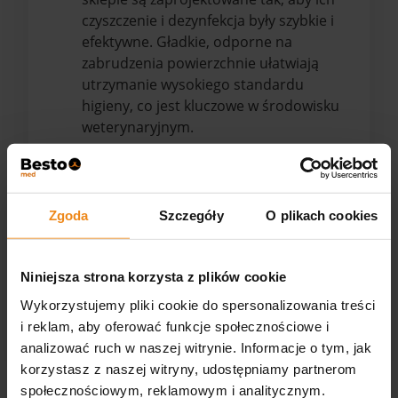
czyszczenie i dezynfekcja były szybkie i
efektywne. Gładkie, odporne na
zabrudzenia powierzchnie ułatwiają
utrzymanie wysokiego standardu
higieny, co jest kluczowe w środowisku
weterynaryjnym.
W ofercie Bestomed znajdują się
profesjonalne
stoły chirurgiczne dla koni
marki
Eickemeyer
, w tym modele
TELGTE
Zgoda
Szczegóły
O plikach cookies
II
oraz
PRO 3
, zaprojektowane z myślą o
bezpiecznym przeprowadzaniu zabiegów
chirurgicznych, diagnostycznych i
Niniejsza strona korzysta z plików cookie
terapeutycznych u koni.
Wykorzystujemy pliki cookie do spersonalizowania treści
i reklam, aby oferować funkcje społecznościowe i
analizować ruch w naszej witrynie. Informacje o tym, jak
korzystasz z naszej witryny, udostępniamy partnerom
społecznościowym, reklamowym i analitycznym.