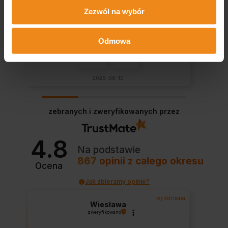
Zezwól na wybór
Odmowa
0
0
2026-06-10
zebranych i zweryfikowanych przez
4.8
Na podstawie
867
opinii
z całego okresu
Ocena
Jak zbieramy opinie?
wyróżniona
Wiesława
zweryfikowano