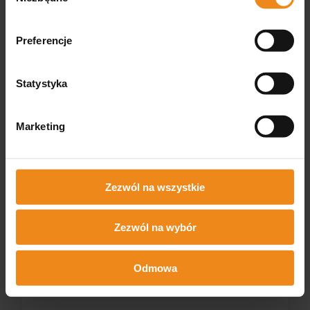
Preferencje
Statystyka
Marketing
Zezwól na wszystkie
Zezwól na wybór
Lampa zabiegowa Mach LED 150 F model
sufitowy
Odmowa
MACH
Dostępny