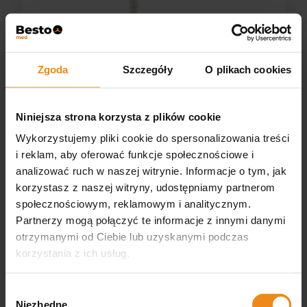
Zgoda
Szczegóły
O plikach cookies
Niniejsza strona korzysta z plików cookie
Wykorzystujemy pliki cookie do spersonalizowania treści
Lampa zabiegowa Mach LED 130F model
i reklam, aby oferować funkcje społecznościowe i
sufitowy
analizować ruch w naszej witrynie. Informacje o tym, jak
korzystasz z naszej witryny, udostępniamy partnerom
MACH
Dostępny
społecznościowym, reklamowym i analitycznym.
11 655,00 zł
Partnerzy mogą połączyć te informacje z innymi danymi
otrzymanymi od Ciebie lub uzyskanymi podczas
korzystania z ich usług.
DO KOSZYKA
Wybór
Niezbędne
zgody