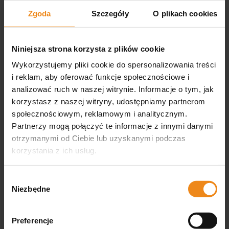
użytkowania należy zapewnić odpowiednią
Zgoda
Szczegóły
O plikach cookies
wentylację, kontrolować warunki wewnątrz
komory oraz przestrzegać instrukcji
producenta. W placówkach wymagających
Niniejsza strona korzysta z plików cookie
dodatkowych sposobów ogrzewania
Wykorzystujemy pliki cookie do spersonalizowania treści
przydatne mogą być również
maty i systemy
i reklam, aby oferować funkcje społecznościowe i
grzewcze dla zwierząt
.
analizować ruch w naszej witrynie. Informacje o tym, jak
Przy wyborze podgrzewanej klatki warto
korzystasz z naszej witryny, udostępniamy partnerom
zwrócić uwagę na liczbę i wymiary wnęk,
społecznościowym, reklamowym i analitycznym.
całkowite gabaryty konstrukcji, rodzaj
Partnerzy mogą połączyć te informacje z innymi danymi
systemu grzewczego oraz sposób jego
otrzymanymi od Ciebie lub uzyskanymi podczas
obsługi. Istotne są także możliwość
korzystania z ich usług.
monitorowania temperatury, wentylacja,
dostęp do pacjenta i łatwość czyszczenia.
Wybór
Stalowa konstrukcja jest trwała i dobrze
Niezbędne
zgody
sprawdza się podczas intensywnego
użytkowania, a więcej modeli bez funkcji
Preferencje
ogrzewania można znaleźć w kategorii
klatki