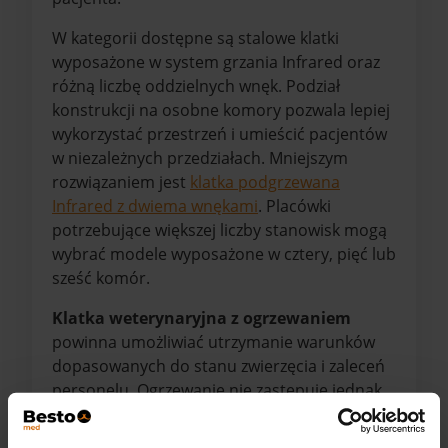
W kategorii dostępne są stalowe klatki
wyposażone w system grzania Infrared oraz
różną liczbę oddzielnych wnęk. Podział
konstrukcji na osobne komory pozwala lepiej
wykorzystać przestrzeń i umieścić pacjentów
w niezależnych przedziałach. Mniejszym
rozwiązaniem jest
klatka podgrzewana
Infrared z dwiema wnękami
. Placówki
potrzebujące większej liczby stanowisk mogą
wybrać modele wyposażone w cztery, pięć lub
sześć komór.
Klatka weterynaryjna z ogrzewaniem
powinna umożliwiać utrzymanie warunków
dopasowanych do stanu zwierzęcia i zaleceń
personelu. Ogrzewanie nie zastępuje jednak
regularnej kontroli temperatury pacjenta ani
obserwacji jego zachowania. Podczas