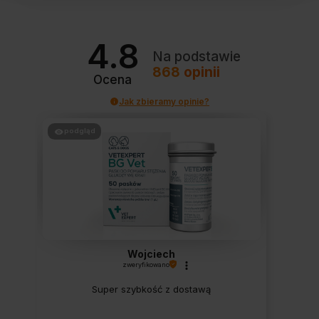
4.8
Na podstawie
868
opinii
Ocena
Jak zbieramy opinie?
podgląd
Wojciech
zweryfikowano
Super szybkość z dostawą