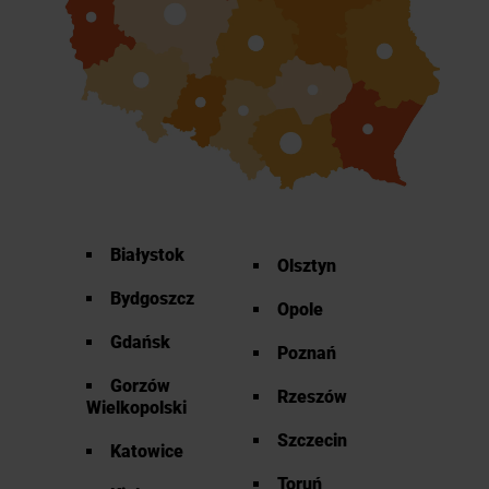
Białystok
Olsztyn
Bydgoszcz
Opole
Gdańsk
Poznań
Gorzów
Rzeszów
Wielkopolski
Szczecin
Katowice
Toruń