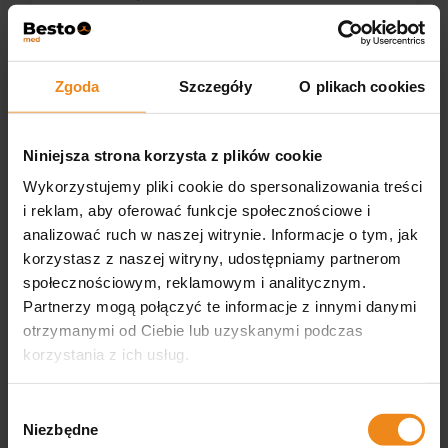
Skaler Woodpecker UDS-L LED z butelką
Zgoda
Szczegóły
O plikach cookies
WOODPECKER
Dostępny
Niniejsza strona korzysta z plików cookie
1 949,90 zł
Wykorzystujemy pliki cookie do spersonalizowania treści
i reklam, aby oferować funkcje społecznościowe i
analizować ruch w naszej witrynie. Informacje o tym, jak
DO KOSZYKA
korzystasz z naszej witryny, udostępniamy partnerom
społecznościowym, reklamowym i analitycznym.
Partnerzy mogą połączyć te informacje z innymi danymi
otrzymanymi od Ciebie lub uzyskanymi podczas
korzystania z ich usług.
Wybór
Niezbędne
zgody