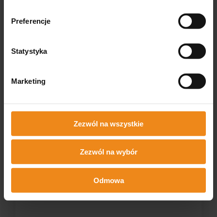
Preferencje
Statystyka
Marketing
Skaler ze światłem UDS-E LED Woodpecker
Zezwól na wszystkie
WOODPECKER
Dostępny
Zezwól na wybór
2 600,00 zł
Odmowa
DO KOSZYKA