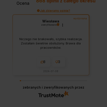
868
opinii
z całego okresu
Ocena
Jak zbieramy opinie?
wyróżniona
Wiesława
zweryfikowano
Niczego nie brakowało, szybka realizacja.
Zostałam świetnie obsłużony. Brawa dla
pracowników.
8
3
2024-07-08
zebranych i zweryfikowanych przez