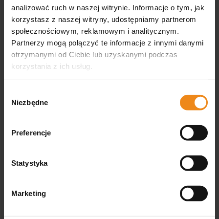
analizować ruch w naszej witrynie. Informacje o tym, jak
korzystasz z naszej witryny, udostępniamy partnerom
społecznościowym, reklamowym i analitycznym.
Partnerzy mogą połączyć te informacje z innymi danymi
Przenośna klatka zabiegowa stal 46 x 29 x 29 cm
otrzymanymi od Ciebie lub uzyskanymi podczas
korzystania z ich usług.
VARIMEX TRADE
Dostępny
Wybór
Niezbędne
929,00 zł
zgody
Preferencje
DO KOSZYKA
Statystyka
Marketing