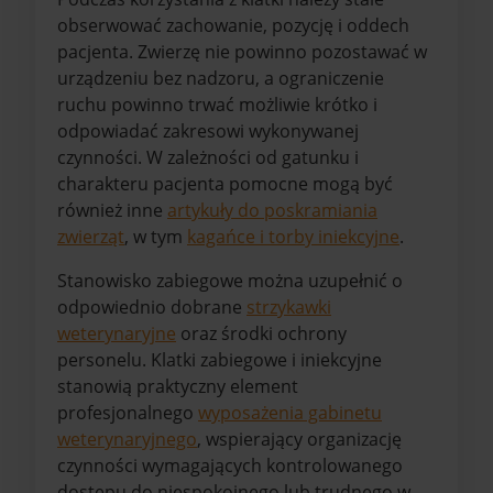
obserwować zachowanie, pozycję i oddech
pacjenta. Zwierzę nie powinno pozostawać w
urządzeniu bez nadzoru, a ograniczenie
ruchu powinno trwać możliwie krótko i
odpowiadać zakresowi wykonywanej
czynności. W zależności od gatunku i
charakteru pacjenta pomocne mogą być
również inne
artykuły do poskramiania
zwierząt
, w tym
kagańce i torby iniekcyjne
.
Stanowisko zabiegowe można uzupełnić o
odpowiednio dobrane
strzykawki
weterynaryjne
oraz środki ochrony
personelu. Klatki zabiegowe i iniekcyjne
stanowią praktyczny element
profesjonalnego
wyposażenia gabinetu
weterynaryjnego
, wspierający organizację
czynności wymagających kontrolowanego
dostępu do niespokojnego lub trudnego w