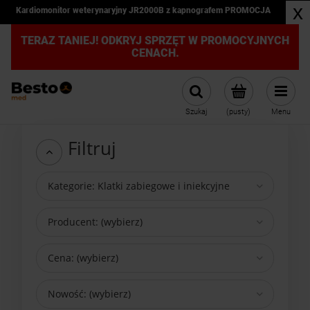
x
-20 zł na pierwsze zakupy przy zapisie na newsletter!
TERAZ TANIEJ! ODKRYJ SPRZĘT W PROMOCYJNYCH
CENACH.
Szukaj
(pusty)
Menu
Filtruj
Kategorie: Klatki zabiegowe i iniekcyjne
Producent: (wybierz)
Cena: (wybierz)
Nowość: (wybierz)