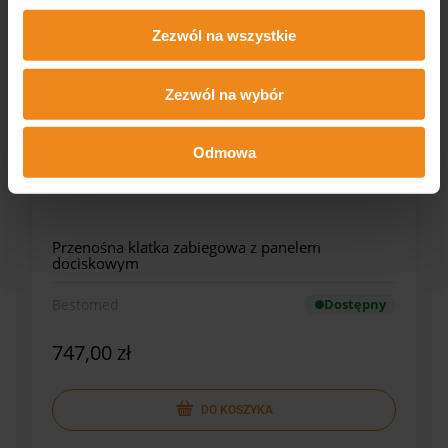
Zezwól na wszystkie
Zezwól na wybór
Odmowa
Przenośna klatka zabiegowa z panelem
dociskowym
Bestomed
Dostępny
747,00 zł
DO KOSZYKA