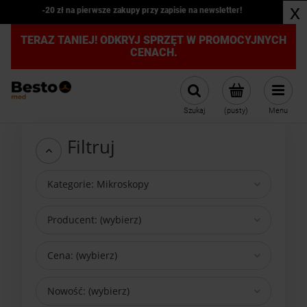
x
Kardiomonitor weterynaryjny JR2000B z kapnografem PROMOCJA
TERAZ TANIEJ! ODKRYJ SPRZĘT W PROMOCYJNYCH
CENACH.
Szukaj
(pusty)
Menu
Filtruj
Kategorie: Mikroskopy
Producent: (wybierz)
Cena: (wybierz)
Nowość: (wybierz)