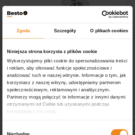
Zgoda
Szczegóły
O plikach cookies
Niniejsza strona korzysta z plików cookie
Wykorzystujemy pliki cookie do spersonalizowania treści
Mikroskop Delta Optical Genetic Pro Trino +
i reklam, aby oferować funkcje społecznościowe i
akumulator
analizować ruch w naszej witrynie. Informacje o tym, jak
korzystasz z naszej witryny, udostępniamy partnerom
Delta Optical
Dostępny
społecznościowym, reklamowym i analitycznym.
2 099,00 zł
Partnerzy mogą połączyć te informacje z innymi danymi
otrzymanymi od Ciebie lub uzyskanymi podczas
korzystania z ich usług.
DO KOSZYKA
Wybór
Niezbędne
zgody