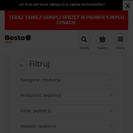
x
Kardiomonitor weterynaryjny JR2000B z kapnografem PROMOCJA
TERAZ TANIEJ! ODKRYJ SPRZĘT W PROMOCYJNYCH
CENACH.
Szukaj
(pusty)
Menu
Filtruj
Kategorie: Intubacja
Producent: (wybierz)
Cena: (wybierz)
Nowość: (wybierz)