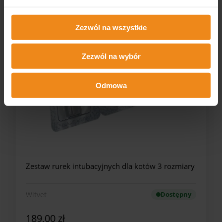
Zezwól na wszystkie
Zezwól na wybór
Odmowa
Zestaw rurek intubacyjnych dla kotów 3 rozmiary
Witvet
Dostępny
189,00 zł