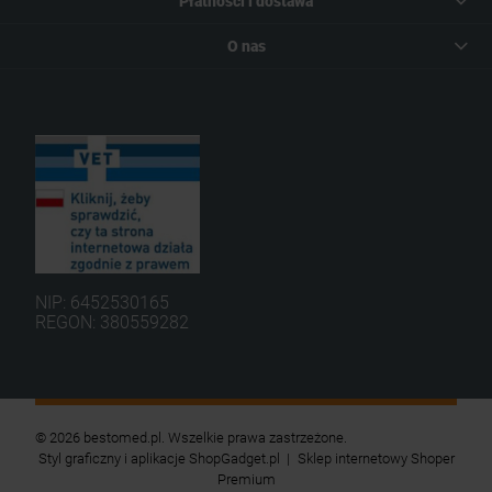
Płatności i dostawa
O nas
NIP: 6452530165
REGON: 380559282
© 2026 bestomed.pl. Wszelkie prawa zastrzeżone.
Styl graficzny i aplikacje ShopGadget.pl
Sklep internetowy Shoper
Premium