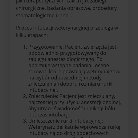
jak i terapeutycznych, takich jak zabiegi
chirurgiczne, badania obrazowe, procedury
stomatologiczne i inne.
Proces intubacji weterynaryjnej przebiega w
kilku etapach:
Przygotowanie: Pacjent zwierzęcia jest
odpowiednio przygotowywany do
zabiegu anestezjologicznego. To
obejmuje wstępne badania i ocenę
zdrowia, które pozwalają weterynarzowi
na wybór odpowiedniej metody
znieczulenia i doboru rozmiaru rurki
intubacyjnej.
Znieczulenie: Pacjent jest znieczulany,
najczęściej przy użyciu anestezji ogólnej,
aby utracił świadomość i uniknął bólu
podczas intubacji.
Umieszczenie rurki intubacyjnej:
Weterynarz delikatnie wprowadza rurkę
intubacyjną do dróg oddechowych