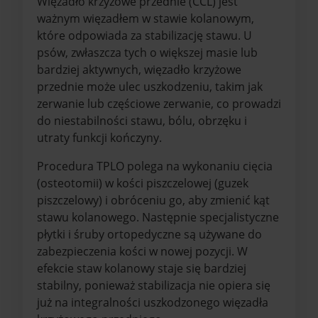
Więzadło krzyżowe przednie (CCL) jest
ważnym więzadłem w stawie kolanowym,
które odpowiada za stabilizację stawu. U
psów, zwłaszcza tych o większej masie lub
bardziej aktywnych, więzadło krzyżowe
przednie może ulec uszkodzeniu, takim jak
zerwanie lub częściowe zerwanie, co prowadzi
do niestabilności stawu, bólu, obrzęku i
utraty funkcji kończyny.
Procedura TPLO polega na wykonaniu cięcia
(osteotomii) w kości piszczelowej (guzek
piszczelowy) i obróceniu go, aby zmienić kąt
stawu kolanowego. Następnie specjalistyczne
płytki i śruby ortopedyczne są używane do
zabezpieczenia kości w nowej pozycji. W
efekcie staw kolanowy staje się bardziej
stabilny, ponieważ stabilizacja nie opiera się
już na integralności uszkodzonego więzadła