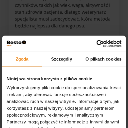
czynników, takich jak wiek, waga, aktywność i
stan zdrowia pacjenta, dlatego weterynarz
specjalista musi zadecydować, która metoda
będzie najlepsza dla danego psa.
Zgoda
Szczegóły
O plikach cookies
4.8
Na podstawie
Niniejsza strona korzysta z plików cookie
868
opinii
Wykorzystujemy pliki cookie do spersonalizowania treści
Ocena
i reklam, aby oferować funkcje społecznościowe i
Jak zbieramy opinie?
analizować ruch w naszej witrynie. Informacje o tym, jak
korzystasz z naszej witryny, udostępniamy partnerom
podgląd
społecznościowym, reklamowym i analitycznym.
Partnerzy mogą połączyć te informacje z innymi danymi