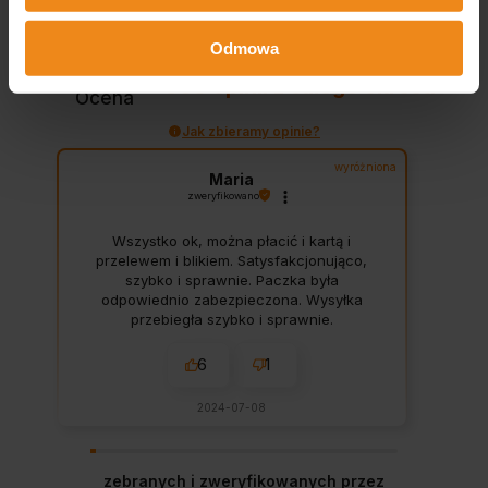
4.8
Odmowa
Na podstawie
868
opinii
z całego okresu
Ocena
Jak zbieramy opinie?
wyróżniona
Maria
zweryfikowano
Wszystko ok, można płacić i kartą i
przelewem i blikiem. Satysfakcjonująco,
szybko i sprawnie. Paczka była
odpowiednio zabezpieczona. Wysyłka
przebiegła szybko i sprawnie.
6
1
2024-07-08
zebranych i zweryfikowanych przez