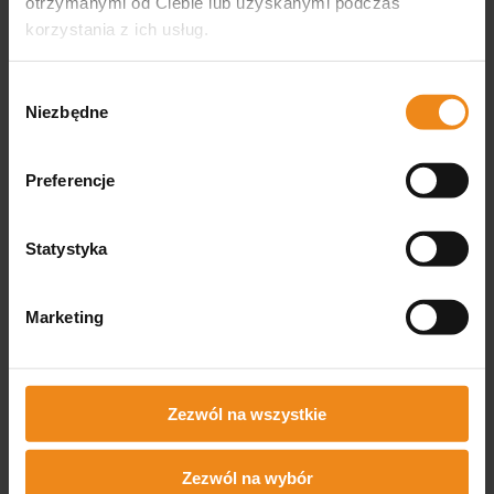
otrzymanymi od Ciebie lub uzyskanymi podczas
korzystania z ich usług.
Wybór
Niezbędne
Beata
zgody
zweryfikowano
Wszystko super
Preferencje
Statystyka
Marketing
0
0
w tym tygodniu
Zezwól na wszystkie
zebranych i zweryfikowanych przez
Zezwól na wybór