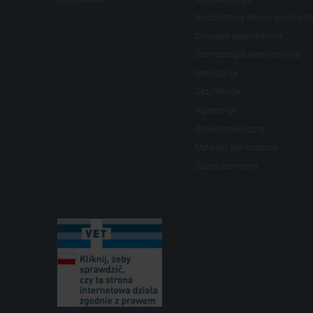
Wyposażenie salonu groomers
Chirurgia weterynaryjna
Stomatologia weterynaryjna
Sterylizacja
Dezynfekcja
Higiena rąk
Odpady medyczne
Materiały jednorazowe
Odzież ochronna