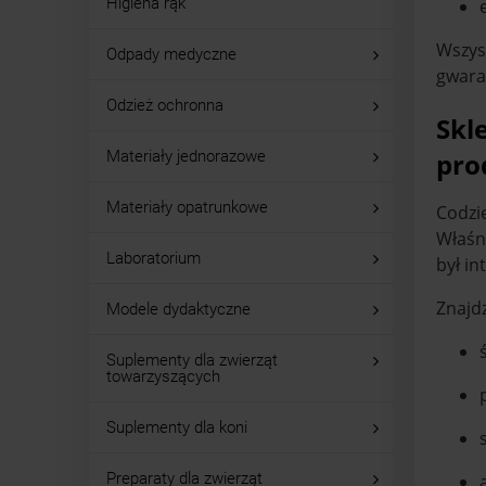
Higiena rąk
Wszys
Odpady medyczne
gwara
Odzież ochronna
Skl
pro
Materiały jednorazowe
Materiały opatrunkowe
Codzi
Właśn
Laboratorium
był in
Znajdz
Modele dydaktyczne
Suplementy dla zwierząt
towarzyszących
Suplementy dla koni
Preparaty dla zwierząt