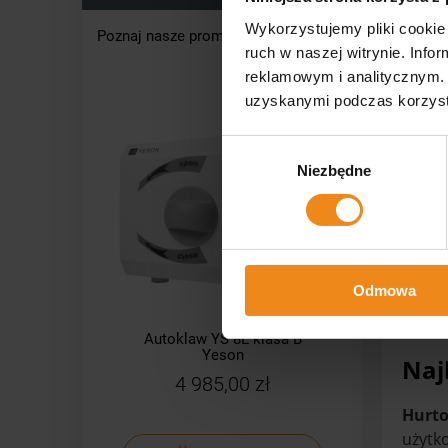
Wykorzystujemy pliki cookie 
Poznaj nasze promocje!
ruch w naszej witrynie. Inf
reklamowym i analitycznym. 
uzyskanymi podczas korzysta
Wybór
Niezbędne
zgody
Odmowa
Autoklaw YS 8L klasa B
Auto
Yeson
Naj
4 985,00 zł
Hurto
użytko