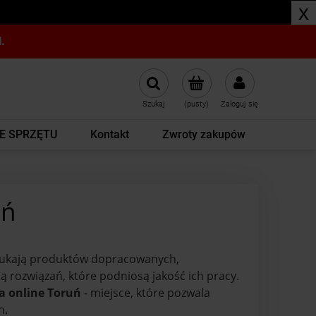
x
.
Szukaj
(pusty)
Zaloguj się
E SPRZĘTU
Kontakt
Zwroty zakupów
uń
szukają produktów dopracowanych,
ją rozwiązań, które podniosą jakość ich pracy.
a online Toruń
- miejsce, które pozwala
h.