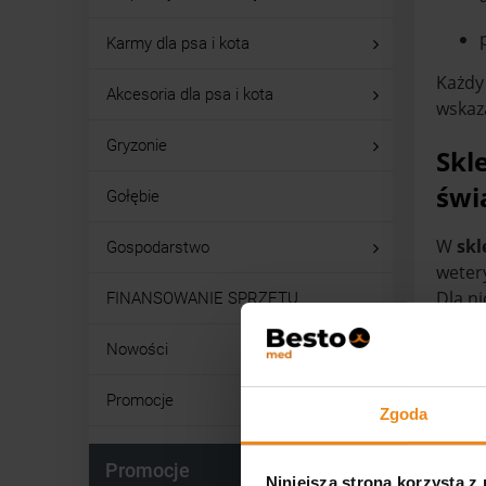
Karmy dla psa i kota
Każdy 
Akcesoria dla psa i kota
wskaz
Gryzonie
Skl
świ
Gołębie
W
skl
Gospodarstwo
wetery
Dla n
FINANSOWANIE SPRZĘTU
Dlate
dosta
Nowości
Dzięk
Promocje
Zgoda
możli
Dla
Promocje
Niniejsza strona korzysta z