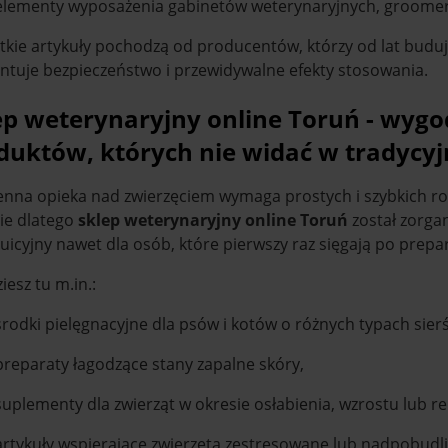
elementy wyposażenia gabinetów weterynaryjnych, groomerski
tkie artykuły pochodzą od producentów, którzy od lat buduj
ntuje bezpieczeństwo i przewidywalne efekty stosowania.
ep weterynaryjny online Toruń - wygo
duktów, których nie widać w tradycy
enna opieka nad zwierzęciem wymaga prostych i szybkich ro
ie dlatego
sklep weterynaryjny online Toruń
został zorga
tuicyjny nawet dla osób, które pierwszy raz sięgają po prepar
iesz tu m.in.:
środki pielęgnacyjne dla psów i kotów o różnych typach sierś
preparaty łagodzące stany zapalne skóry,
suplementy dla zwierząt w okresie osłabienia, wzrostu lub r
artykuły wspierające zwierzęta zestresowane lub nadpobudl