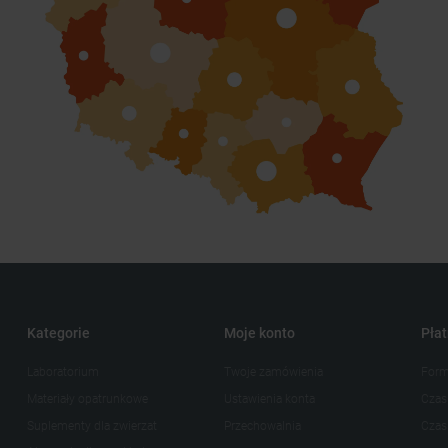
Kategorie
Moje konto
Płat
Laboratorium
Twoje zamówienia
Form
Materiały opatrunkowe
Ustawienia konta
Czas
Suplementy dla zwierzat
Przechowalnia
Czas 