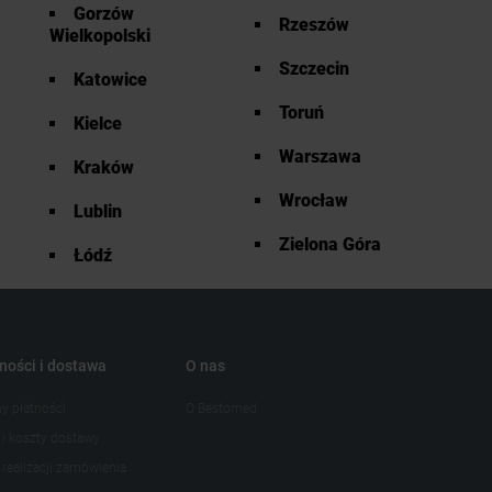
Gorzów
Rzeszów
Wielkopolski
Szczecin
Katowice
Toruń
Kielce
Warszawa
Kraków
Wrocław
Lublin
Zielona Góra
Łódź
ności i dostawa
O nas
y płatności
O Bestomed
 i koszty dostawy
realizacji zamówienia