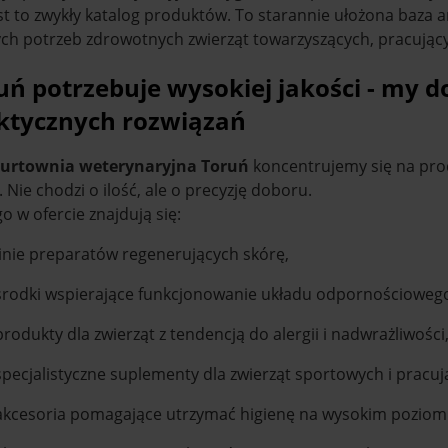
st to zwykły katalog produktów. To starannie ułożona baza 
ych potrzeb zdrowotnych zwierząt towarzyszących, pracujący
uń potrzebuje wysokiej jakości - my 
ktycznych rozwiązań
urtownia weterynaryjna Toruń
koncentrujemy się na pro
. Nie chodzi o ilość, ale o precyzję doboru.
o w ofercie znajdują się:
linie preparatów regenerujących skórę,
środki wspierające funkcjonowanie układu odpornościowe
produkty dla zwierząt z tendencją do alergii i nadwrażliwości
specjalistyczne suplementy dla zwierząt sportowych i pracuj
akcesoria pomagające utrzymać higienę na wysokim poziomi