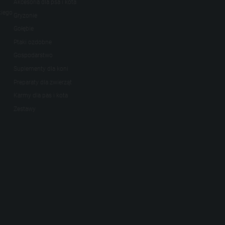
Akcesoria dla psa i kota
kiego
Gryzonie
Gołębie
Ptaki ozdobne
Gospodarstwo
Suplementy dla koni
Preparaty dla zwierząt
Karmy dla pas i kota
Zestawy