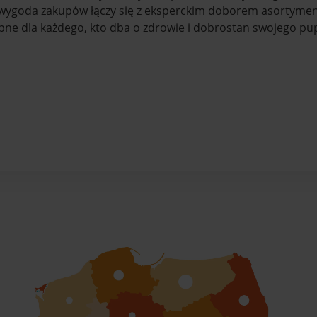
DO KOSZYKA
DO KOSZYKA
 wygoda zakupów łączy się z eksperckim doborem asortymentu
pne dla każdego, kto dba o zdrowie i dobrostan swojego pup