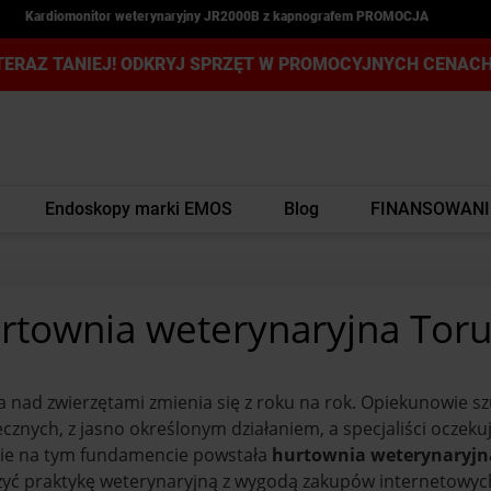
Kardiomonitor weterynaryjny JR2000B z kapnografem PROMOCJA
TERAZ TANIEJ! ODKRYJ SPRZĘT W PROMOCYJNYCH CENACH
Endoskopy marki EMOS
Blog
FINANSOWANI
rtownia weterynaryjna Tor
a nad zwierzętami zmienia się z roku na rok. Opiekunowie 
cznych, z jasno określonym działaniem, a specjaliści oczeku
ie na tym fundamencie powstała
hurtownia weterynaryjn
zyć praktykę weterynaryjną z wygodą zakupów internetowyc