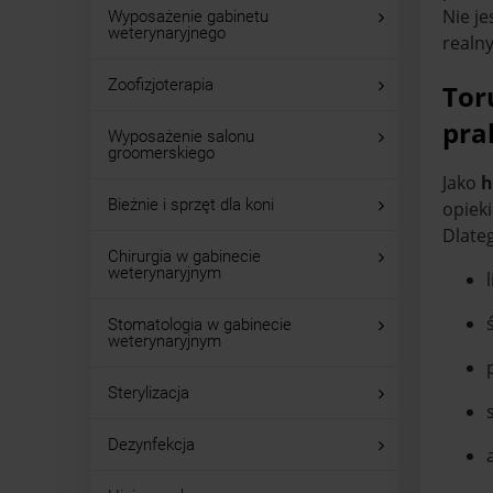
Nie je
Wyposażenie gabinetu
weterynaryjnego
realn
Zoofizjoterapia
Tor
pra
Wyposażenie salonu
groomerskiego
Jako
h
Bieżnie i sprzęt dla koni
opieki
Dlateg
Chirurgia w gabinecie
weterynaryjnym
Stomatologia w gabinecie
weterynaryjnym
Sterylizacja
Dezynfekcja