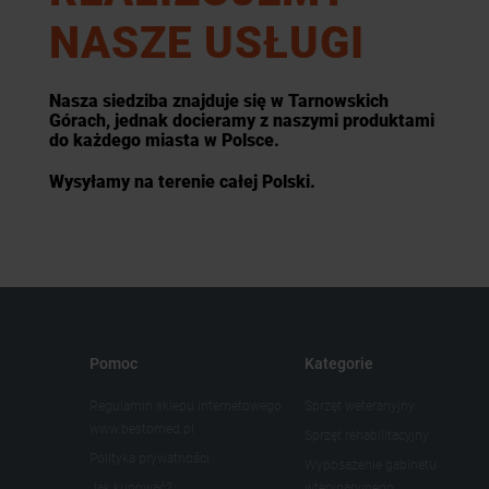
NASZE USŁUGI
Nasza siedziba znajduje się w Tarnowskich
Górach, jednak docieramy z naszymi produktami
do każdego miasta w Polsce.
Wysyłamy na terenie całej Polski.
Pomoc
Kategorie
Regulamin sklepu internetowego
Sprzęt weteranyjny
www.bestomed.pl
Sprzęt rehabilitacyjny
Polityka prywatności
Wyposażenie gabinetu
Jak kupować?
wterynaryjnego