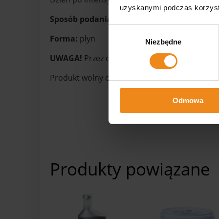
uzyskanymi podczas korzysta
Sposób podania:
dodać do paszy lub rozpuści
Wybór
Forma:
płyn
Niezbędne
zgody
UWAGA!
Przez cały czas koń powinien mieć do
Produkt wolny od dopingu.
Odmowa
Produkty powiązane