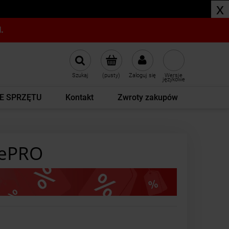
x
.
Szukaj
(pusty)
Zaloguj się
Wersje
językowe
E SPRZĘTU
Kontakt
Zwroty zakupów
inePRO