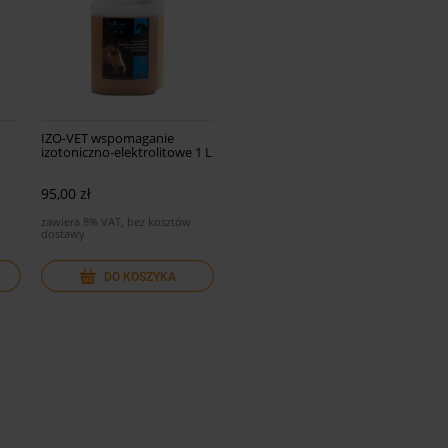
IZO-VET wspomaganie
izotoniczno-elektrolitowe 1 L
95,00 zł
zawiera 8% VAT, bez kosztów
dostawy
DO KOSZYKA