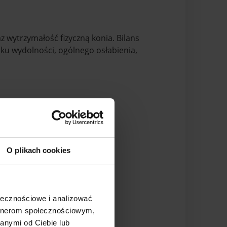
raz wytrzymałość
fizyczną konia. Bilans
ku wydolności, ogólnego osłabienia,
O plikach cookies
ołecznościowe i analizować
artnerom społecznościowym,
anymi od Ciebie lub