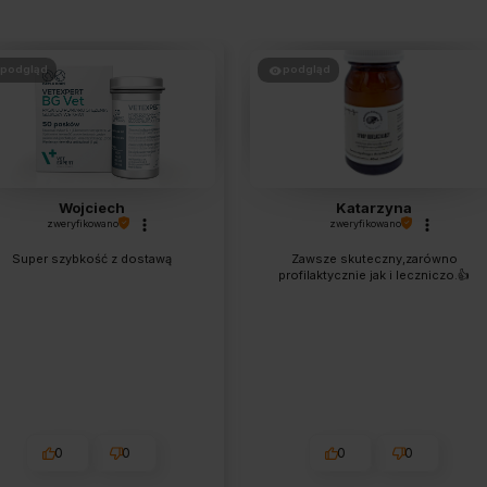
podgląd
podgląd
Wojciech
Katarzyna
zweryfikowano
zweryfikowano
Super szybkość z dostawą
Zawsze skuteczny,zarówno
profilaktycznie jak i leczniczo.👍️
0
0
0
0