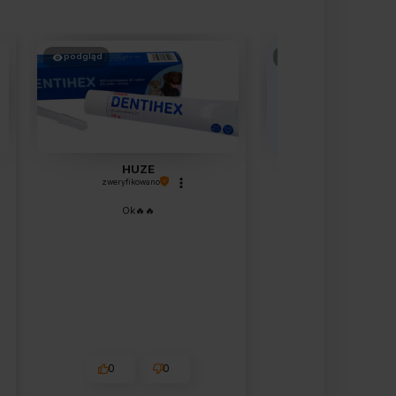
podgląd
podgląd
HUZE
Beata
zweryfikowano
zweryfikowano
Ok🔥🔥
Wszystko su
0
0
0