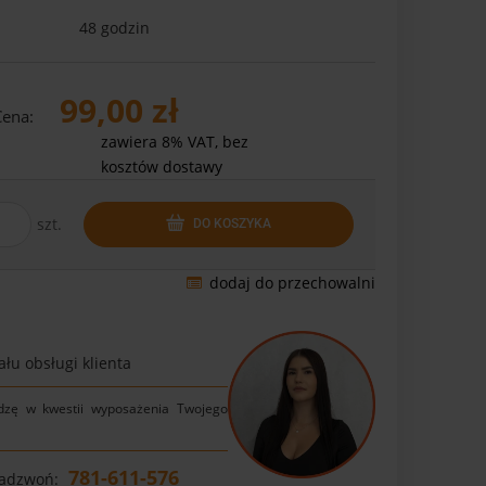
48 godzin
99,00 zł
Cena:
zawiera 8% VAT, bez
kosztów dostawy
szt.
DO KOSZYKA
dodaj do przechowalni
łu obsługi klienta
dzę w kwestii wyposażenia Twojego
781-611-576
Zadzwoń: