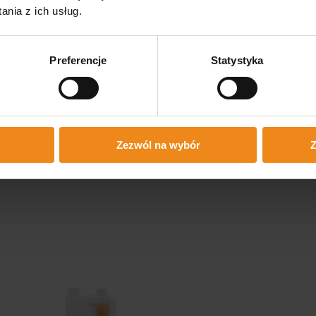
nia z ich usług.
ć w wodzie i podawać bezpośrednio do picia.
Preferencje
Statystyka
stęp do świeżej wody pitnej!
Zezwól na wybór
Z