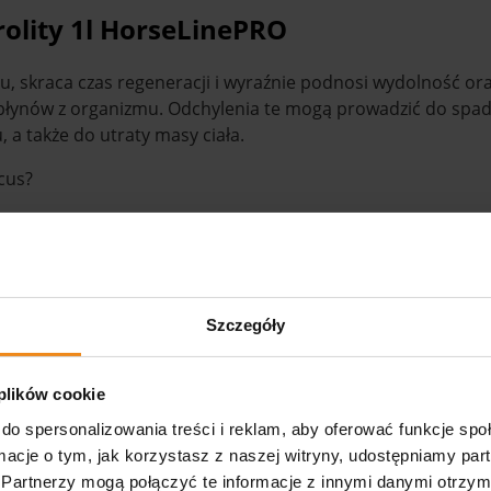
rolity 1l HorseLinePRO
u, skraca czas
regeneracji i wyraźnie podnosi wydolność o
 płynów z organizmu. Odchylenia te mogą prowadzić
do spad
 a także do utraty masy ciała.
cus?
litowego.
Szczegóły
2:1 (Cl:Na:K)!
 plików cookie
do spersonalizowania treści i reklam, aby oferować funkcje sp
ormacje o tym, jak korzystasz z naszej witryny, udostępniamy p
Partnerzy mogą połączyć te informacje z innymi danymi otrzym
caną dawkę można zwiększyć dwukrotnie.