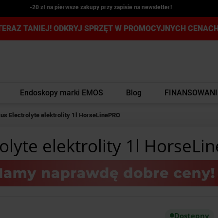
-20 zł na pierwsze zakupy przy zapisie na newsletter!
TERAZ TANIEJ! ODKRYJ SPRZĘT W PROMOCYJNYCH CENACH
Endoskopy marki EMOS
Blog
FINANSOWANI
s Electrolyte elektrolity 1l HorseLinePRO
olyte elektrolity 1l HorseL
Dostępny