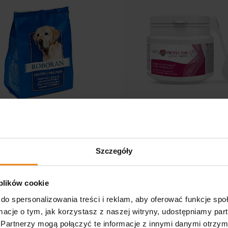
 PRO z biotyną dla psów
VET PROTECTOR Gastro - Bioty
00 g
Szczegóły
Niedostępny
JM Sante
Do
zł
67,00 zł
 plików cookie
do spersonalizowania treści i reklam, aby oferować funkcje sp
ormacje o tym, jak korzystasz z naszej witryny, udostępniamy p
adom o dostępności
DO KOSZYKA
Partnerzy mogą połączyć te informacje z innymi danymi otrzym