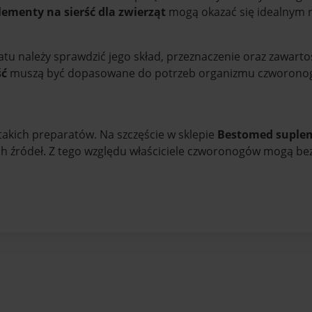
lementy na sierść dla zwierząt
mogą okazać się idealnym 
u należy sprawdzić jego skład, przeznaczenie oraz zawarto
ść
muszą być dopasowane do potrzeb organizmu czworonoga. 
takich preparatów. Na szczęście w sklepie
Bestomed suplem
źródeł. Z tego względu właściciele czworonogów mogą bezp