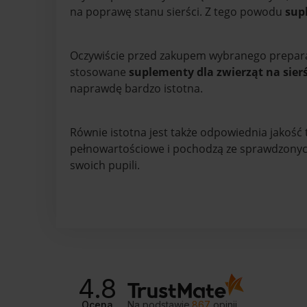
na poprawę stanu sierści. Z tego powodu
sup
Oczywiście przed zakupem wybranego preparat
stosowane
suplementy dla zwierząt na sier
naprawdę bardzo istotna.
Równie istotna jest także odpowiednia jakość 
pełnowartościowe i pochodzą ze sprawdzonych 
swoich pupili.
4.8
Ocena
Na podstawie
867
opinii