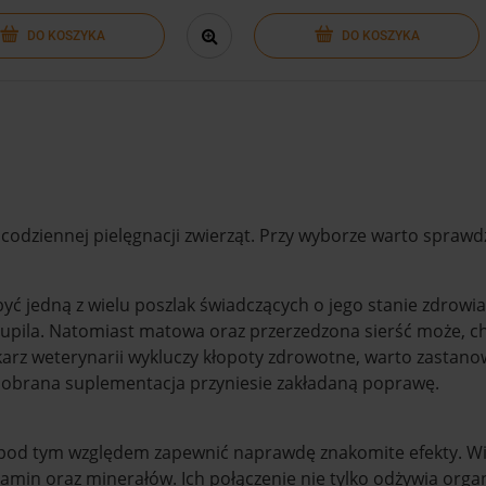
DO KOSZYKA
DO KOSZYKA
codziennej pielęgnacji zwierząt. Przy wyborze warto sprawd
 jedną z wielu poszlak świadczących o jego stanie zdrowia. 
ila. Natomiast matowa oraz przerzedzona sierść może, cho
ekarz weterynarii wykluczy kłopoty zdrowotne, warto zastan
 dobrana suplementacja przyniesie zakładaną poprawę.
od tym względem zapewnić naprawdę znakomite efekty. Wię
tamin oraz minerałów. Ich połączenie nie tylko odżywia or