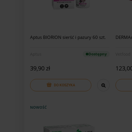
Aptus BIORION sierść i pazury 60 szt.
DERMAct
Aptus
Dostępny
Vetfood
39,90 zł
123,00
DO KOSZYKA
NOWOŚĆ