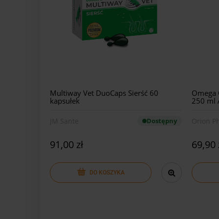
Multiway Vet DuoCaps Sierść 60
Omega O
kapsułek
250 ml 
JM Sante
Dostępny
Orion P
91,00 zł
69,90 
DO KOSZYKA