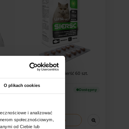
k 60 g
WITA-VET dla kotów sierść 60 szt.
Eurowet
O plikach cookies
stępny
Eurowet
Dostępny
55,00 zł
ołecznościowe i analizować
artnerom społecznościowym,
DO KOSZYKA
anymi od Ciebie lub