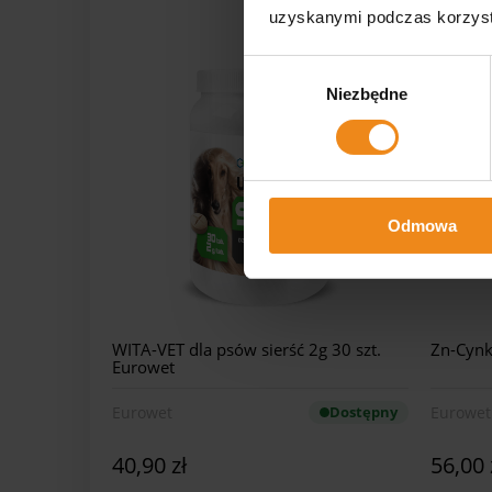
uzyskanymi podczas korzysta
Wybór
Niezbędne
zgody
Odmowa
WITA-VET dla psów sierść 2g 30 szt.
Zn-Cynk 
Eurowet
Eurowet
Dostępny
Eurowet
40,90 zł
56,00 