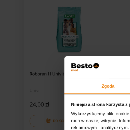
Roboran H Univit 250 g
Roboran
Univit 5
Zgoda
Univit
Dostępny
Univit
24,00 zł
32,00 
Niniejsza strona korzysta z
Wykorzystujemy pliki cookie 
ruch w naszej witrynie. Inf
powi
DO KOSZYKA
reklamowym i analitycznym. 