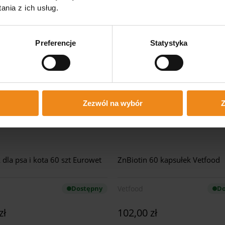
nia z ich usług.
Preferencje
Statystyka
Zezwól na wybór
Z
dla psa i kota 60 szt Eurowet
ZnBiotin 60 kapsułek Vetfood
Dostępny
Vetfood
Do
zł
102,00 zł