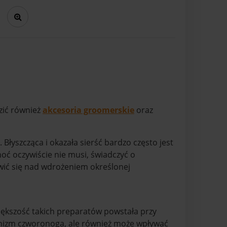
zić również
akcesoria groomerskie
oraz
Błyszcząca i okazała sierść bardzo często jest
ć oczywiście nie musi, świadczyć o
owić się nad wdrożeniem określonej
kszość takich preparatów powstała przy
ganizm czworonoga, ale również może wpływać