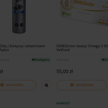
lej z biotyną i witaminami
OMEGActiv kwasy Omega 3 60 
Aptus
Vetfood
harma
Dostępny
Vetfood
Do
zł
55,00 zł
DO KOSZYKA
DO KOSZYKA
NOWOŚĆ