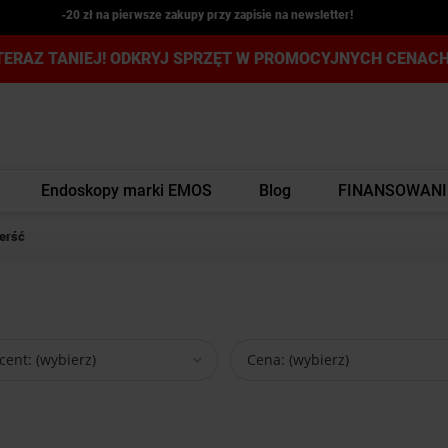
Kardiomonitor weterynaryjny JR2000B z kapnografem PROMOCJA
TERAZ TANIEJ! ODKRYJ SPRZĘT W PROMOCYJNYCH CENACH
Endoskopy marki EMOS
Blog
FINANSOWANI
erść
ent: (wybierz)
Cena: (wybierz)