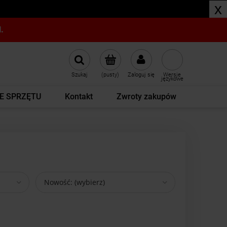
x
.
Szukaj
(pusty)
Zaloguj się
Wersje
językowe
E SPRZĘTU
Kontakt
Zwroty zakupów
Nowość: (wybierz)