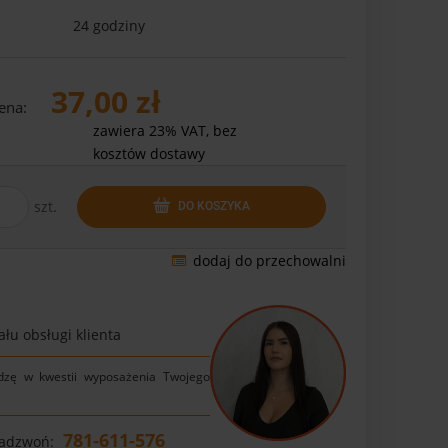
24 godziny
37,00 zł
ena:
zawiera 23% VAT, bez
kosztów dostawy
szt.
DO KOSZYKA
dodaj do przechowalni
łu obsługi klienta
dzę w kwestii wyposażenia Twojego
781-611-576
Zadzwoń: