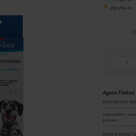
Wysyłka w:
C
Agata Flakus
Koordynator dzia
Odpowiednio dora
gabinetu
Masz pytanie? 