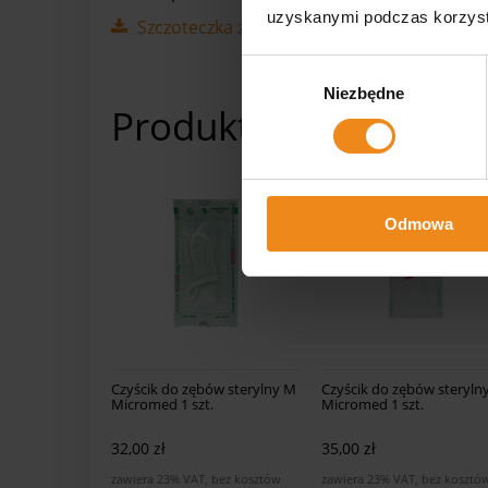
uzyskanymi podczas korzysta
Szczoteczka z pastą enzymatyczną dla psów
Wybór
Niezbędne
zgody
Produkty powiązane
Odmowa
Czyścik do zębów sterylny M
Czyścik do zębów steryln
Micromed 1 szt.
Micromed 1 szt.
32,00 zł
35,00 zł
zawiera 23% VAT, bez kosztów
zawiera 23% VAT, bez kosztó