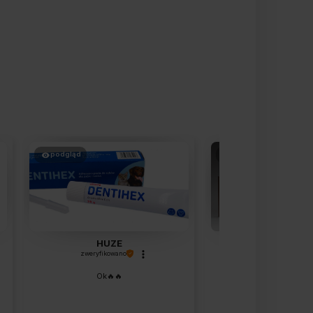
podgląd
podgląd
HUZE
Beata
zweryfikowano
zweryfikowano
Ok🔥🔥
Wszystko su