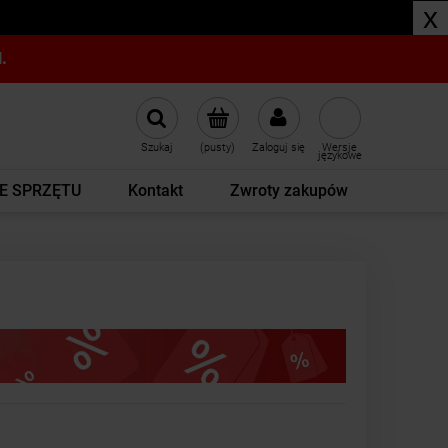
x
.
Szukaj
(pusty)
Zaloguj się
Wersje
językowe
E SPRZĘTU
Kontakt
Zwroty zakupów