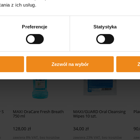
nia z ich usług.
 - Karta informacyjna
Preferencje
Statystyka
Zezwól na wybór
Z
y S
MAXI OraCare Fresh Breath
MAXI/GUARD Oral Cleansing
Pla
750 ml
Wipes 10 szt.
128,00 zł
34,00 zł
90,
w
zawiera 8% VAT, bez kosztów
zawiera 23% VAT, bez kosztów
zaw