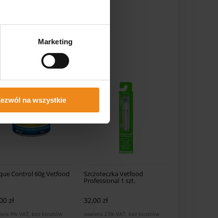
Marketing
ezwól na wszystkie
que Control 60g Vetfood
Szczoteczka Vetfood
Professional 1 szt.
00 zł
32,00 zł
iera 8% VAT, bez kosztów
zawiera 23% VAT, bez kosztów