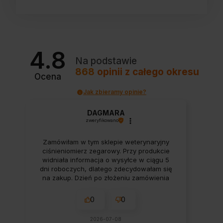
4.8
Na podstawie
868
opinii
z całego okresu
Ocena
Jak zbieramy opinie?
DAGMARA
zweryfikowano
Zamówiłam w tym sklepie weterynaryjny
ciśnieniomierz zegarowy. Przy produkcie
widniała informacja o wysyłce w ciągu 5
dni roboczych, dlatego zdecydowałam się
na zakup. Dzień po złożeniu zamówienia
skontaktowano się ze mną z propozycją
zamiany na elektroniczny ciśnieniomierz
0
0
Contec, argumentując to szybszą
realizacją. Nie zdecydowałam się na
2026-07-08
zmianę, ponieważ świadomie wybrałam