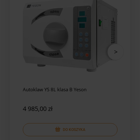
Autoklaw YS 8L klasa B Yeson
Auto
Yes
4 985,00 zł
5 8
DO KOSZYKA