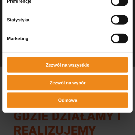
Preferencje
Statystyka
Marketing
Dezynfekcja Medisept
czystość w gabinecie
Zezwól na wszystkie
Zezwól na wybór
Odmowa
GDZIE DZIAŁAMY I
REALIZUJEMY