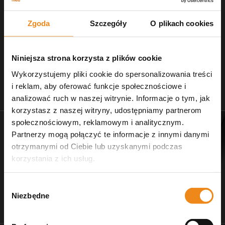
właśnie podejście do klienta. Wystarczyłby
krótki e-mail lub telefon z informacją, że
realizacja się opóźni, przeprosiny i pytanie,
Zgoda
Szczegóły
O plikach cookies
czy zgadzam się poczekać kilka dni dłużej.
Taka komunikacja buduje zaufanie,
zwłaszcza u nowych klientów. Ostatecznie
zamówiłam ten sam ciśnieniomierz w innym
Niniejsza strona korzysta z plików cookie
sklepie – zamówienie zostało wysłane już
następnego dnia. Moja opinia nie dotyczy
Wykorzystujemy pliki cookie do spersonalizowania treści
jakości oferowanych produktów, ponieważ
i reklam, aby oferować funkcje społecznościowe i
nie miałam okazji ich otrzymać. Dotyczy
Stetoskopy
Nożczyki do strzyżenia
analizować ruch w naszej witrynie. Informacje o tym, jak
zobacz naszą ofertę
dla salonów pielęgnacji
wyłącznie mojego doświadczenia z
obsługą zamówienia i komunikacją ze
korzystasz z naszej witryny, udostępniamy partnerom
strony sklepu.
społecznościowym, reklamowym i analitycznym.
Partnerzy mogą połączyć te informacje z innymi danymi
otrzymanymi od Ciebie lub uzyskanymi podczas
korzystania z ich usług.
Wybór
Niezbędne
zgody
Dr Ziętek
Wagi weterynaryjne
karmy ratunkowe
wyposażenie