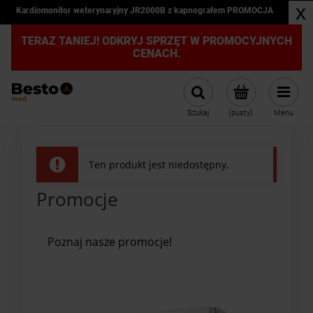
x
Kardiomonitor weterynaryjny JR2000B z kapnografem PROMOCJA
TERAZ TANIEJ! ODKRYJ SPRZĘT W PROMOCYJNYCH
CENACH.
Szukaj
(pusty)
Menu
Ten produkt jest niedostępny.
Promocje
Poznaj nasze promocje!