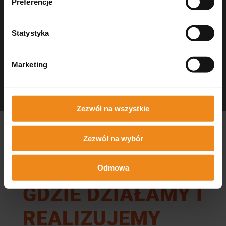
Preferencje
Statystyka
Marketing
Dezynfekcja Medisept
czystość w gabinecie
Zezwól na wszystkie
Zezwól na wybór
Odmowa
GDZIE DZIAŁAMY I
REALIZUJEMY