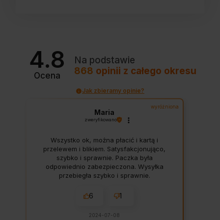
4.8
Na podstawie
868
opinii
z całego okresu
Ocena
Jak zbieramy opinie?
wyróżniona
Maria
zweryfikowano
Wszystko ok, można płacić i kartą i
przelewem i blikiem. Satysfakcjonująco,
szybko i sprawnie. Paczka była
odpowiednio zabezpieczona. Wysyłka
przebiegła szybko i sprawnie.
6
1
2024-07-08