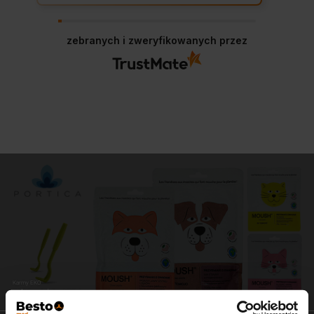
zebranych i zweryfikowanych przez
Karmy EKO
zdrowe i pyszne