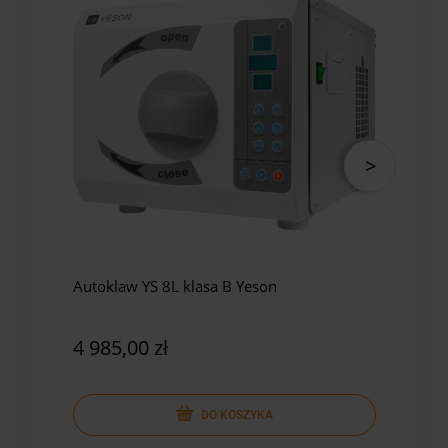
Autoklaw YS 8L klasa B Yeson
Auto
Yes
4 985,00 zł
5 8
DO KOSZYKA