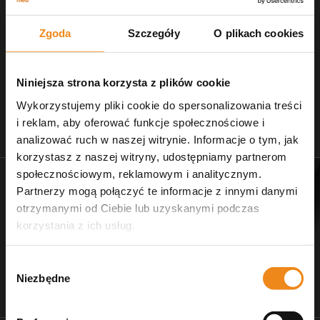
Zgoda
Szczegóły
O plikach cookies
Niniejsza strona korzysta z plików cookie
Wykorzystujemy pliki cookie do spersonalizowania treści
i reklam, aby oferować funkcje społecznościowe i
Stetoskopy
Nożczyki do strzyżenia
analizować ruch w naszej witrynie. Informacje o tym, jak
zobacz naszą ofertę
dla salonów pielęgnacji
korzystasz z naszej witryny, udostępniamy partnerom
społecznościowym, reklamowym i analitycznym.
Partnerzy mogą połączyć te informacje z innymi danymi
otrzymanymi od Ciebie lub uzyskanymi podczas
korzystania z ich usług.
Wybór
Niezbędne
zgody
Dr Ziętek
Wagi weterynaryjne
karmy ratunkowe
wyposażenie