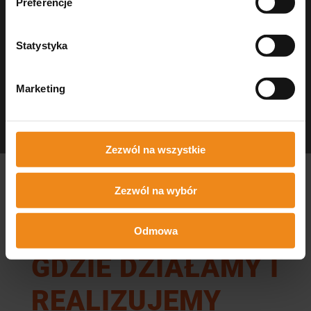
Preferencje
Statystyka
Marketing
Dezynfekcja Medisept
czystość w gabinecie
Zezwól na wszystkie
Zezwól na wybór
Odmowa
GDZIE DZIAŁAMY I
REALIZUJEMY