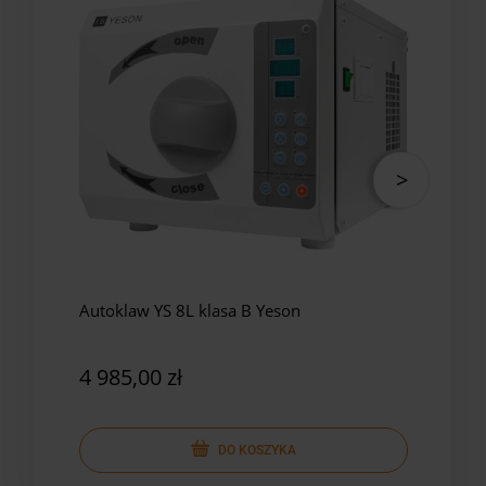
Autoklaw YS 8L klasa B Yeson
Auto
Yes
4 985,00 zł
5 8
DO KOSZYKA