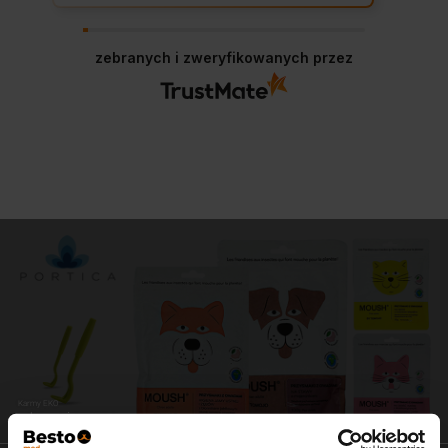
zebranych i zweryfikowanych przez
Karmy EKO
zdrowe i pyszne