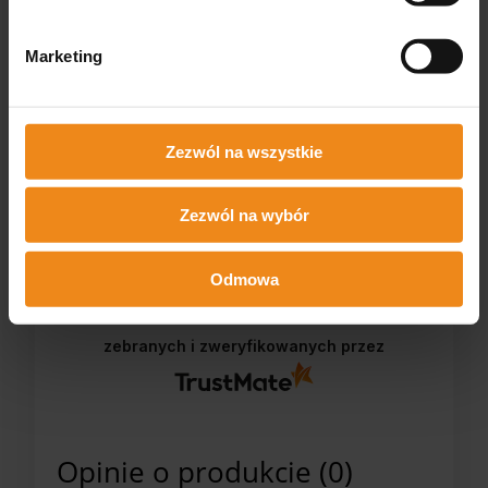
zweryfikowano
Wszystko super
Marketing
Zezwól na wszystkie
Zezwól na wybór
0
0
w tym tygodniu
Odmowa
zebranych i zweryfikowanych przez
Opinie o produkcie (0)