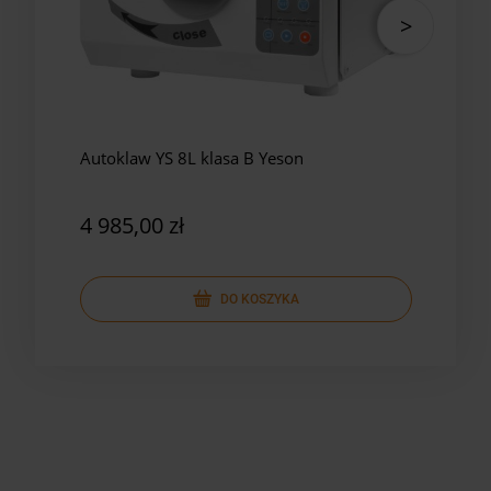
Autoklaw YS 8L klasa B Yeson
Auto
Yes
4 985,00 zł
5 8
DO KOSZYKA