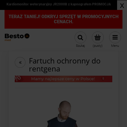
x
Kardiomonitor weterynaryjny JR2000B z kapnografem PROMOCJA
TERAZ TANIEJ! ODKRYJ SPRZĘT W PROMOCYJNYCH
CENACH.
Szukaj
(pusty)
Menu
Fartuch ochronny do
rentgena