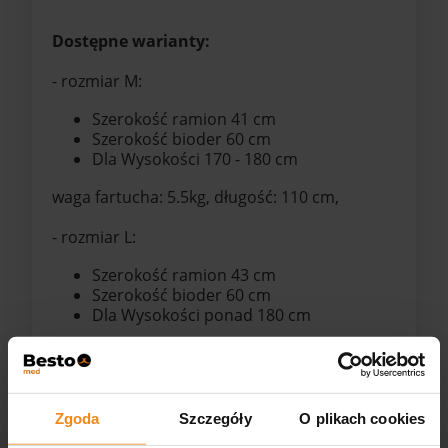
Dostępne warianty:
- rozmiar M:
Szerokość ramion 41 cm
Szerokość bioder 60 cm
Dla Wysokości 170 - 180 cm
waga fartucha: 5.5kg, długość: 110 cm,
- rozmiar L:
Szerokość ramion 43 cm
Szerokość bioder 60 cm
Dla Wysokości ponad 180 cm
waga fartucha: 6kg, długość: 120 cm
Pliki do pobrania:
Zgoda
Szczegóły
O plikach cookies
Fartuch ochronny do rentgena - Instrukcja