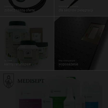
Stetoskopy
Nożczyki do strzyżenia
zobacz naszą ofertę
dla salonów pielęgnacji
Dr Ziętek
Wagi weterynaryjne
karmy ratunkowe
wyposażenie