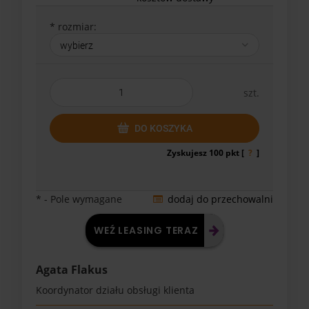
*
rozmiar:
szt.
DO KOSZYKA
Zyskujesz
100
pkt [
?
]
*
- Pole wymagane
dodaj do przechowalni
WEŹ LEASING TERAZ
Agata Flakus
Koordynator działu obsługi klienta