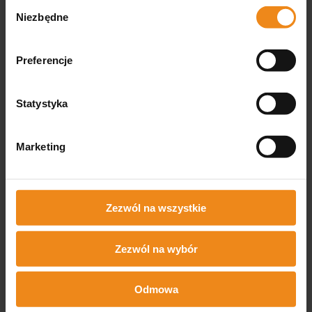
Wybór
Wyświetlane są wszystkie recenzje
Niezbędne
zgody
(pozytywne i negatywne). Nie weryfikujemy,
czy pochodzą one od klientów, którzy zakupili
Preferencje
produkt.
Imię lub pseudonim:
Statystyka
Marketing
Twoja opinia:
Zezwól na wszystkie
Zezwól na wybór
Odmowa