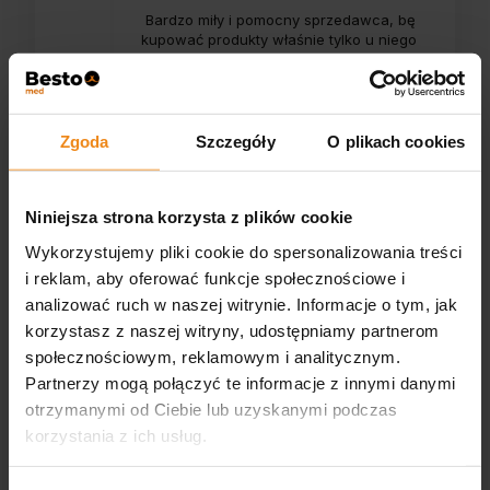
Bardzo miły i pomocny sprzedawca, będę
kupować produkty właśnie tylko u niego ;)),
produkty są super.
Zgoda
Szczegóły
O plikach cookies
0
0
Niniejsza strona korzysta z plików cookie
Wykorzystujemy pliki cookie do spersonalizowania treści
2026-06-10
i reklam, aby oferować funkcje społecznościowe i
analizować ruch w naszej witrynie. Informacje o tym, jak
zebranych i zweryfikowanych przez
korzystasz z naszej witryny, udostępniamy partnerom
społecznościowym, reklamowym i analitycznym.
Partnerzy mogą połączyć te informacje z innymi danymi
otrzymanymi od Ciebie lub uzyskanymi podczas
korzystania z ich usług.
Opinie o produkcie (0)