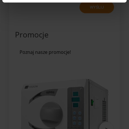
WYŚLIJ
Promocje
Poznaj nasze promocje!