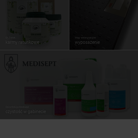
Dr Ziętek
Wagi weterynaryjne
karmy ratunkowe
wyposażenie
Dezynfekcja Medisept
czystość w gabinecie