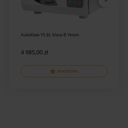
Autoklaw YS 8L klasa B Yeson
Auto
Yes
4 985,00 zł
5 8
DO KOSZYKA