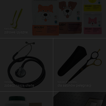
Karmy EKO
zdrowe i pyszne
Stetoskopy
Nożczyki do strzyżenia
zobacz naszą ofertę
dla salonów pielęgnacji