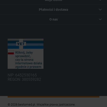
Płatności i dostawa
O nas
NIP: 6452530165
REGON: 380559282
© 2026 bestomed.pl. Wszelkie prawa zastrzeżone.