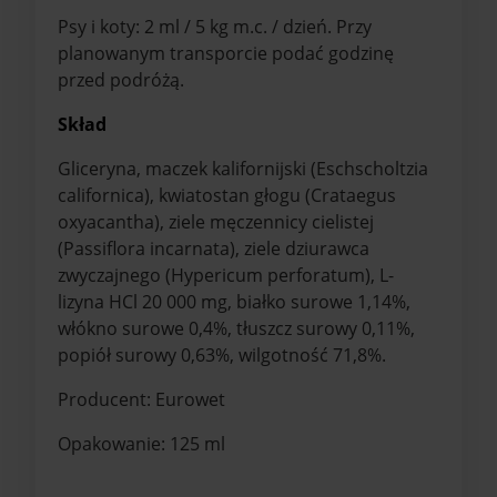
Psy i koty: 2 ml / 5 kg m.c. / dzień. Przy
planowanym transporcie podać godzinę
przed podróżą.
Skład
Gliceryna, maczek kalifornijski (Eschscholtzia
californica), kwiatostan głogu (Crataegus
oxyacantha), ziele męczennicy cielistej
(Passiflora incarnata), ziele dziurawca
zwyczajnego (Hypericum perforatum), L-
lizyna HCl 20 000 mg, białko surowe 1,14%,
włókno surowe 0,4%, tłuszcz surowy 0,11%,
popiół surowy 0,63%, wilgotność 71,8%.
Producent: Eurowet
Opakowanie: 125 ml