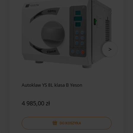
Autoklaw YS 8L klasa B Yeson
Auto
Yes
4 985,00 zł
5 8
DO KOSZYKA