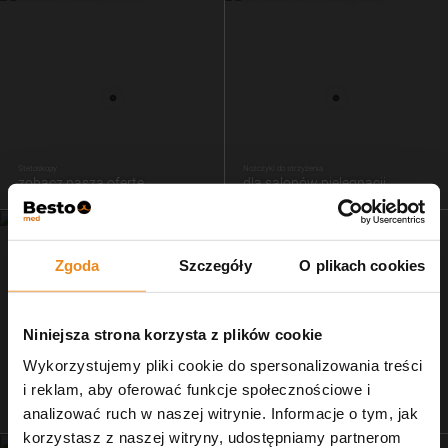
Stetoskopy
Nożczyki do strzyżenia
zobacz naszą ofertę
dla salonów pielęgnacji
Zgoda
Szczegóły
O plikach cookies
Niniejsza strona korzysta z plików cookie
Wykorzystujemy pliki cookie do spersonalizowania treści
i reklam, aby oferować funkcje społecznościowe i
Dr Ziętek
Wagi weterynaryjne
karmy ratunkowe
wyposażenie
analizować ruch w naszej witrynie. Informacje o tym, jak
korzystasz z naszej witryny, udostępniamy partnerom