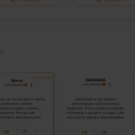
su
wyróżniona
DAGMARA
Maria
zweryfikowano
zweryfikowano
o ok, można płacić i kartą i
Zamówiłam w tym sklepie
przelewem i blikiem.
weterynaryjny ciśnieniomierz
ysfakcjonująco, szybko i
zegarowy. Przy produkcie widniała
sprawnie. Paczka była
informacja o wysyłce w ciągu 5 dni
wiednio zabezpieczona.
roboczych, dlatego zdecydowałam
yłka przebiegła szybko i
się na zakup. Dzień po złożeniu
sprawnie.
zamówienia skontaktowano się ze
mną z propozycją zamiany na
6
1
0
0