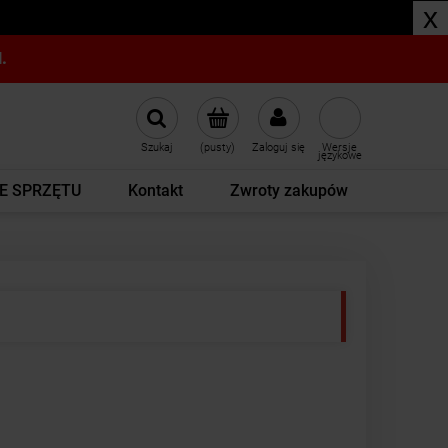
x
.
Szukaj
(pusty)
Zaloguj się
Wersje
językowe
E SPRZĘTU
Kontakt
Zwroty zakupów