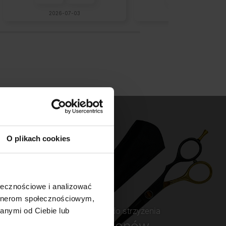
2026-07-03
2026-06-12
O plikach cookies
ołecznościowe i analizować
artnerom społecznościowym,
Nożczyki do strzyżenia
anymi od Ciebie lub