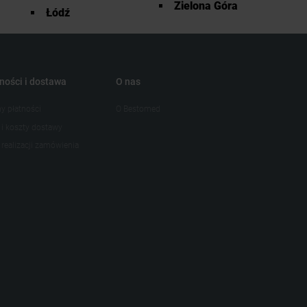
Zielona Góra
Łódź
ności i dostawa
O nas
y płatności
O Bestomed
 i koszty dostawy
realizacji zamówienia