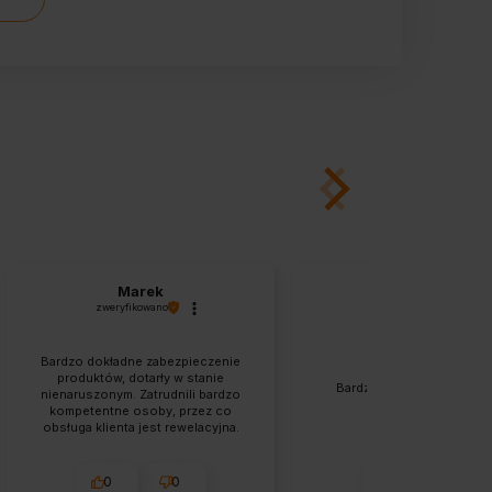
Marek
Renata
zweryfikowano
zweryfikowano
Bardzo dokładne zabezpieczenie
produktów, dotarły w stanie
Bardzo szybka wysyłka. T
nienaruszonym. Zatrudnili bardzo
zgodny z opisem.
kompetentne osoby, przez co
obsługa klienta jest rewelacyjna.
Zamówienie dotarło piorunująco
szybko, polecam.
0
0
1
0