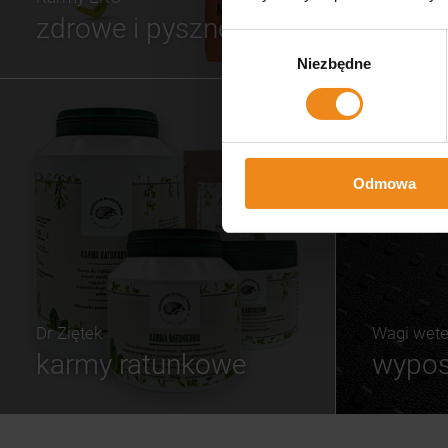
zdrowe i pyszne
Wybór
Niezbędne
zgody
Odmowa
Dr Ziętek
Wagi wete
karmy ratunkowe
wypos