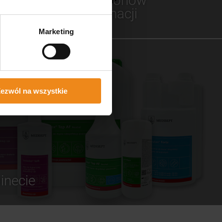
dla salonów
fertę
pielęgnacji
Marketing
ezwól na wszystkie
inecie