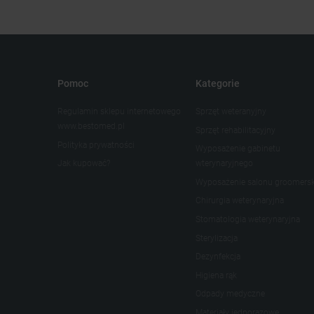
Pomoc
Kategorie
Regulamin sklepu internetowego
Sprzęt weteranyjny
www.bestomed.pl
Sprzęt rehabilitacyjny
Polityka prywatności
Wyposażenie gabinetu
Jak kupować?
wterynaryjnego
Wyposażenie salonu groomers
Chirurgia weterynaryjna
Stomatologia weterynaryjna
Sterylizacja
Dezynfekcja
Higiena rąk
Odpady medyczne
Materiały jednorazowe