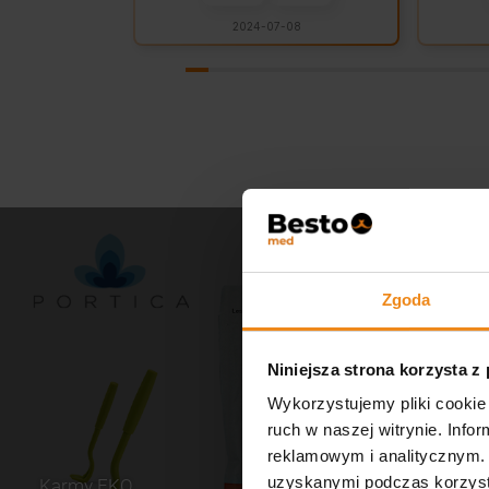
2024-07-08
Zgoda
Niniejsza strona korzysta z
Wykorzystujemy pliki cookie 
ruch w naszej witrynie. Inf
reklamowym i analitycznym. 
uzyskanymi podczas korzysta
Karmy EKO