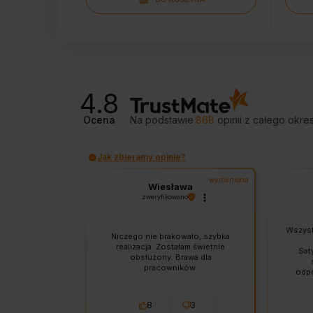
4.8
Ocena
Na podstawie
868
opinii
z całego okre
Jak zbieramy opinie?
wyróżniona
Wiesława
zweryfikowano
Wszystk
Niczego nie brakowało, szybka
realizacja. Zostałam świetnie
Sat
obsłużony. Brawa dla
pracowników.
odpo
Wys
8
3