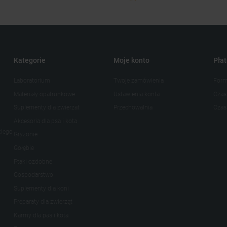
Kategorie
Moje konto
Płat
Laboratorium
Twoje zamówienia
Form
Materiały opatrunkowe
Ustawienia konta
Czas
Suplementy dla zwierzat
Przechowalnia
Czas 
Akcesoria dla psa i kota
kiego
Gryzonie
Gołębie
Ptaki ozdobne
Gospodarstwo
Suplementy dla koni
Preparaty dla zwierząt
Karmy dla pas i kota