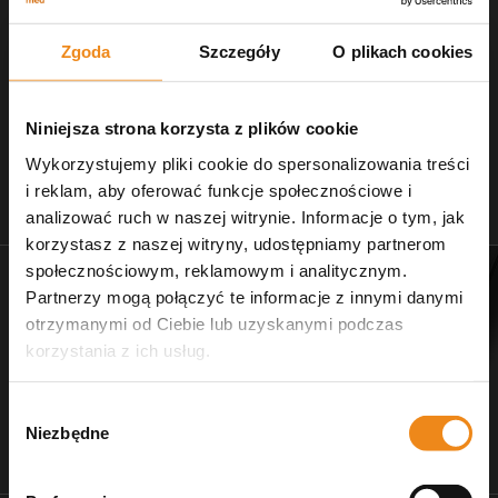
Zgoda
Szczegóły
O plikach cookies
Niniejsza strona korzysta z plików cookie
Wykorzystujemy pliki cookie do spersonalizowania treści
i reklam, aby oferować funkcje społecznościowe i
Stetoskopy
Nożczyki do strzyżenia
analizować ruch w naszej witrynie. Informacje o tym, jak
zobacz naszą ofertę
dla salonów pielęgnacji
korzystasz z naszej witryny, udostępniamy partnerom
społecznościowym, reklamowym i analitycznym.
Partnerzy mogą połączyć te informacje z innymi danymi
otrzymanymi od Ciebie lub uzyskanymi podczas
korzystania z ich usług.
Wybór
Niezbędne
zgody
Dr Ziętek
Wagi weterynaryjne
karmy ratunkowe
wyposażenie