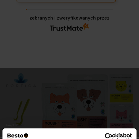
zebranych i zweryfikowanych przez
Karmy EKO
zdrowe i pyszne