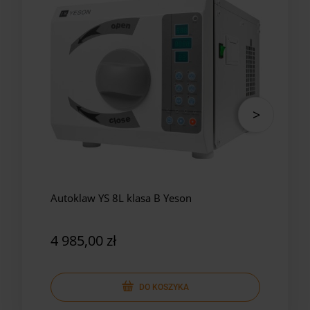
Autoklaw YS 8L klasa B Yeson
Auto
Yes
4 985,00 zł
5 8
DO KOSZYKA