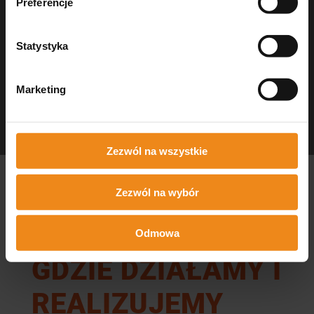
Preferencje
Statystyka
Marketing
Dezynfekcja Medisept
czystość w gabinecie
Zezwól na wszystkie
Zezwól na wybór
Odmowa
GDZIE DZIAŁAMY I
REALIZUJEMY