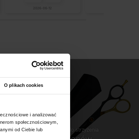
2026-06-12
2026-06-09
O plikach cookies
ołecznościowe i analizować
artnerom społecznościowym,
Nożczyki do strzyżenia
anymi od Ciebie lub