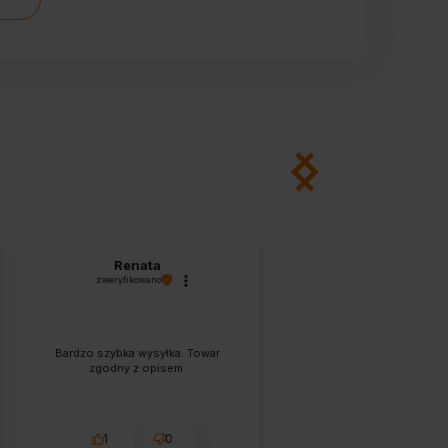
Renata
Wojciech
zweryfikowano
zweryfikowano
Bardzo szybka wysyłka. Towar
Ok.super
zgodny z opisem.
1
0
1
0