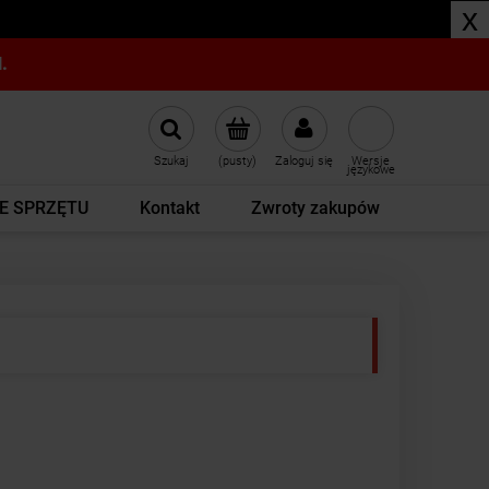
x
.
Szukaj
(pusty)
Zaloguj się
Wersje
językowe
E SPRZĘTU
Kontakt
Zwroty zakupów