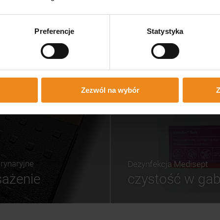
iera, lecz braku rzetelnej
zobacz naszą o
macji o wydłużonym czasie
cji. Najbardziej rozczarowało
łaśnie podejście do klienta.
Preferencje
Statystyka
arczyłby krótki e-mail lub
n z informacją, że realizacja
óźni, przeprosiny i pytanie,
dzam się poczekać kilka dni
j. Taka komunikacja buduje
anie, zwłaszcza u nowych
tów. Ostatecznie zamówiłam
am ciśnieniomierz w innym
Zezwól na wybór
Z
pie – zamówienie zostało
e już następnego dnia. Moja
inia nie dotyczy jakości
anych produktów, ponieważ
iałam okazji ich otrzymać.
tyczy wyłącznie mojego
świadczenia z obsługą
nia i komunikacją ze strony
sklepu.
rynaryjne
Dezynfekcja Medisept
ażenie
czystość w gab