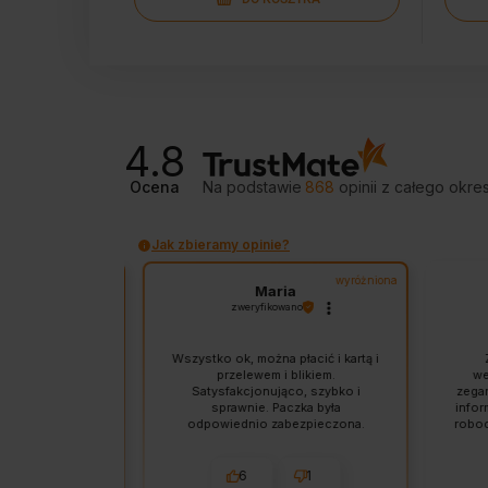
4.8
Ocena
Na podstawie
868
opinii
z całego okre
Jak zbieramy opinie?
wyróżniona
wyróżniona
wa
Maria
no
zweryfikowano
Wszystko ok, można płacić i kartą i
Za
wało, szybka
przelewem i blikiem.
wete
łam świetnie
Satysfakcjonująco, szybko i
zegaro
rawa dla
sprawnie. Paczka była
informa
ków.
odpowiednio zabezpieczona.
robocz
Wysyłka przebiegła szybko i
się n
sprawnie.
zamówi
mną
3
6
1