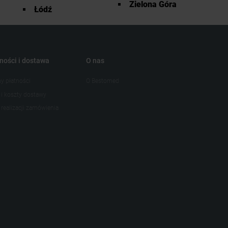
Zielona Góra
Łódź
ności i dostawa
O nas
y płatności
O Bestomed
 i koszty dostawy
realizacji zamówienia