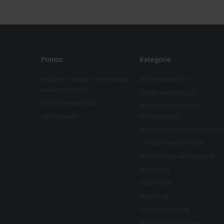
Pomoc
Kategorie
Regulamin sklepu internetowego
Sprzęt weteranyjny
www.bestomed.pl
Sprzęt rehabilitacyjny
Polityka prywatności
Wyposażenie gabinetu
Jak kupować?
wterynaryjnego
Wyposażenie salonu groomers
Chirurgia weterynaryjna
Stomatologia weterynaryjna
Sterylizacja
Dezynfekcja
Higiena rąk
Odpady medyczne
Materiały jednorazowe