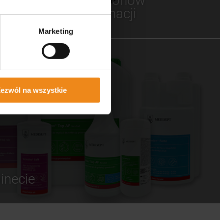
dla salonów
fertę
pielęgnacji
Marketing
ezwól na wszystkie
inecie