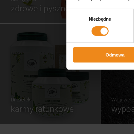
kur
infor
zdrowe i pyszne
realiza
Wybór
mnie w
Niezbędne
zgody
Wyst
telefo
się op
czy zga
dłuże
zauf
klien
ten s
Odmowa
skle
wysłan
op
oferow
nie m
Do
do
zamówie
Dr Ziętek
Wagi wete
karmy ratunkowe
wypos