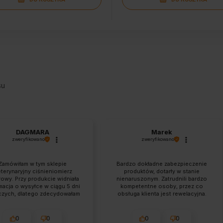
su
DAGMARA
Marek
zweryfikowano
zweryfikowano
mówiłam w tym sklepie
Bardzo dokładne zabezpieczenie
rynaryjny ciśnieniomierz
produktów, dotarły w stanie
wy. Przy produkcie widniała
nienaruszonym. Zatrudnili bardzo
cja o wysyłce w ciągu 5 dni
kompetentne osoby, przez co
ych, dlatego zdecydowałam
obsługa klienta jest rewelacyjna.
a zakup. Dzień po złożeniu
Zamówienie dotarło piorunująco
enia skontaktowano się ze
szybko, polecam.
 z propozycją zamiany na
0
0
0
0