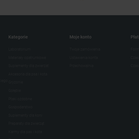
Kategorie
Moje konto
Płat
Laboratorium
Twoje zamówienia
Form
Materiały opatrunkowe
Ustawienia konta
Czas
Suplementy dla zwierzat
Przechowalnia
Czas 
Akcesoria dla psa i kota
kiego
Gryzonie
Gołębie
Ptaki ozdobne
Gospodarstwo
Suplementy dla koni
Preparaty dla zwierząt
Karmy dla pas i kota