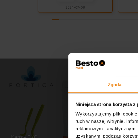
2024-07-08
Zgoda
Niniejsza strona korzysta z
Wykorzystujemy pliki cookie 
ruch w naszej witrynie. Inf
reklamowym i analitycznym. 
uzyskanymi podczas korzysta
Karmy EKO