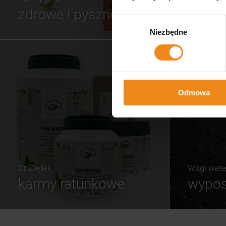
zdrowe i pyszne
Wybór
Niezbędne
zgody
Odmowa
Dr Ziętek
Wagi wete
karmy ratunkowe
wypos