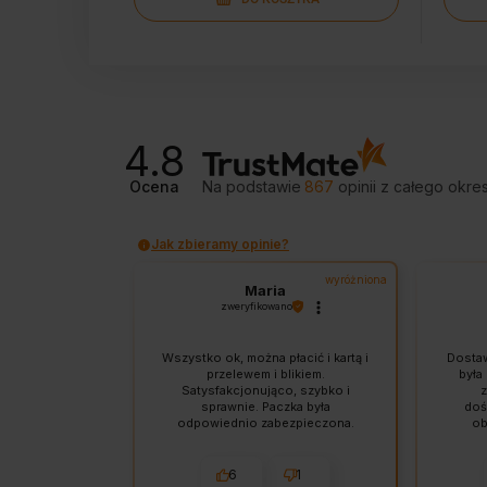
4.8
Ocena
Na podstawie
867
opinii
z całego okre
Jak zbieramy opinie?
wyróżniona
Maria
zweryfikowano
Wszystko ok, można płacić i kartą i
Dostaw
przelewem i blikiem.
była
Satysfakcjonująco, szybko i
z
sprawnie. Paczka była
doś
odpowiednio zabezpieczona.
ob
Wysyłka przebiegła szybko i
odpo
sprawnie.
Sklep
sprzę
6
1