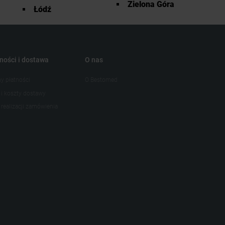
Zielona Góra
Łódź
ności i dostawa
O nas
y płatności
O Bestomed
 i koszty dostawy
realizacji zamówienia