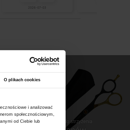
2026-07-03
2026-06-12
O plikach cookies
ołecznościowe i analizować
artnerom społecznościowym,
Nożczyki do strzyżenia
anymi od Ciebie lub