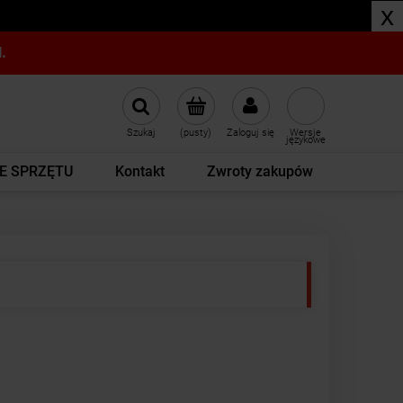
x
.
Szukaj
(pusty)
Zaloguj się
Wersje
językowe
E SPRZĘTU
Kontakt
Zwroty zakupów