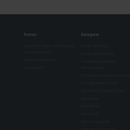
Pomoc
Kategorie
Regulamin sklepu internetowego
Sprzęt weteranyjny
www.bestomed.pl
Sprzęt rehabilitacyjny
Polityka prywatności
Wyposażenie gabinetu
Jak kupować?
wterynaryjnego
Wyposażenie salonu groomers
Chirurgia weterynaryjna
Stomatologia weterynaryjna
Sterylizacja
Dezynfekcja
Higiena rąk
Odpady medyczne
Materiały jednorazowe