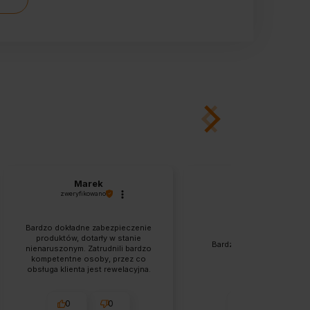
Marek
Renata
zweryfikowano
zweryfikowano
Bardzo dokładne zabezpieczenie
produktów, dotarły w stanie
Bardzo szybka wysyłka. T
nienaruszonym. Zatrudnili bardzo
zgodny z opisem.
kompetentne osoby, przez co
obsługa klienta jest rewelacyjna.
Zamówienie dotarło piorunująco
szybko, polecam.
0
0
1
0