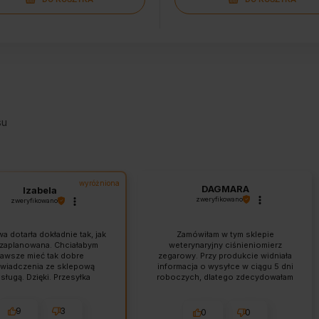
su
wyróżniona
DAGMARA
Izabela
zweryfikowano
zweryfikowano
a dotarła dokładnie tak, jak
Zamówiłam w tym sklepie
 zaplanowana. Chciałabym
weterynaryjny ciśnieniomierz
awsze mieć tak dobre
zegarowy. Przy produkcie widniała
wiadczenia ze sklepową
informacja o wysyłce w ciągu 5 dni
sługą. Dzięki. Przesyłka
roboczych, dlatego zdecydowałam
wiednio zabezpieczona.
się na zakup. Dzień po złożeniu
 godny polecenia, markowy
zamówienia skontaktowano się ze
t w dobrej cenie. Do tego
mną z propozycją zamiany na
9
3
0
0