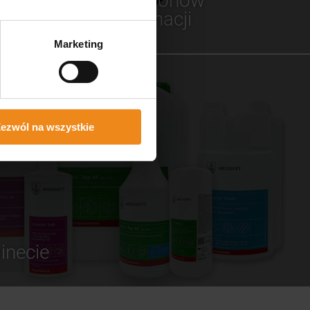
dla salonów
fertę
pielęgnacji
Marketing
ezwól na wszystkie
inecie