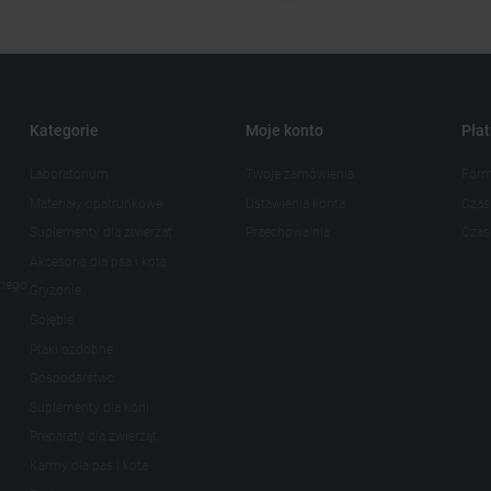
Kategorie
Moje konto
Płat
Laboratorium
Twoje zamówienia
Form
Materiały opatrunkowe
Ustawienia konta
Czas
Suplementy dla zwierzat
Przechowalnia
Czas 
Akcesoria dla psa i kota
kiego
Gryzonie
Gołębie
Ptaki ozdobne
Gospodarstwo
Suplementy dla koni
Preparaty dla zwierząt
Karmy dla pas i kota