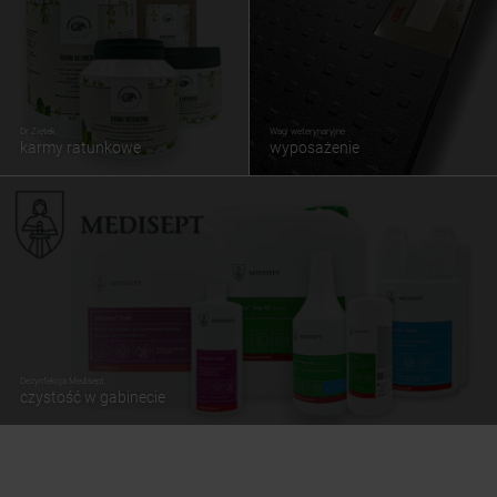
Dr Ziętek
Wagi weterynaryjne
karmy ratunkowe
wyposażenie
Dezynfekcja Medisept
czystość w gabinecie