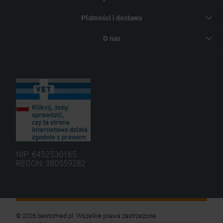
Płatności i dostawa
O nas
NIP: 6452530165
REGON: 380559282
© 2026 bestomed.pl. Wszelkie prawa zastrzeżone.