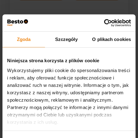
Zgoda
Szczegóły
O plikach cookies
Niniejsza strona korzysta z plików cookie
Plaster do mocowania
Polisept VET AL opatrunek
Wykorzystujemy pliki cookie do spersonalizowania treści
kaniul Safeline 6x8 cm
na rany 10 x 10 cm
i reklam, aby oferować funkcje społecznościowe i
analizować ruch w naszej witrynie. Informacje o tym, jak
0,50 zł
15,50 zł
korzystasz z naszej witryny, udostępniamy partnerom
zawiera 8% VAT, bez kosztów
zawiera 23% VAT, bez kosztów
dostawy
dostawy
społecznościowym, reklamowym i analitycznym.
Partnerzy mogą połączyć te informacje z innymi danymi
DO KOSZYKA
DO KOSZYKA
otrzymanymi od Ciebie lub uzyskanymi podczas
korzystania z ich usług.