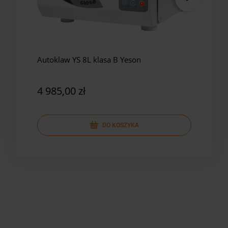
Autoklaw YS 8L klasa B Yeson
Auto
Yes
4 985,00 zł
5 8
DO KOSZYKA