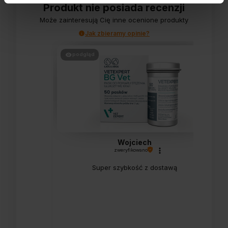
Produkt nie posiada recenzji
Może zainteresują Cię inne ocenione produkty
Jak zbieramy opinie?
podgląd
Wojciech
zweryfikowano
Super szybkość z dostawą