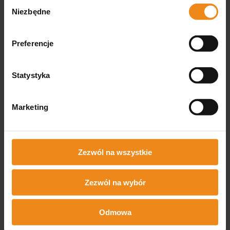
Wybór
Niezbędne
zgody
Preferencje
Polisept VET H opatrunek
Statystyka
na rany 10 x 10 cm 3 szt.
38,90 zł
Marketing
zawiera 23% VAT, bez kosztów
dostawy
DO KOSZYKA
Zezwól na wszystkie
Zezwól na wybór
Opinie
Odmowa