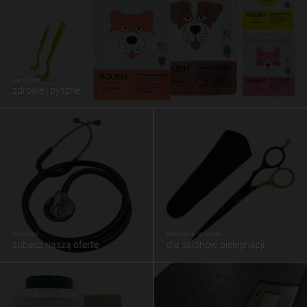
Karmy EKO
zdrowe i pyszne
Stetoskopy
Nożczyki do strzyżenia
zobacz naszą ofertę
dla salonów pielęgnacji