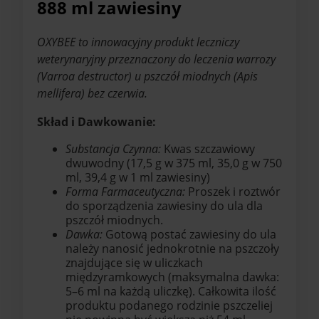
888 ml zawiesiny
OXYBEE to innowacyjny produkt leczniczy
weterynaryjny przeznaczony do leczenia warrozy
(Varroa destructor) u pszczół miodnych (Apis
mellifera) bez czerwia.
Skład i Dawkowanie:
Substancja Czynna:
Kwas szczawiowy
dwuwodny (17,5 g w 375 ml, 35,0 g w 750
ml, 39,4 g w 1 ml zawiesiny)
Forma Farmaceutyczna:
Proszek i roztwór
do sporządzenia zawiesiny do ula dla
pszczół miodnych.
Dawka:
Gotową postać zawiesiny do ula
należy nanosić jednokrotnie na pszczoły
znajdujące się w uliczkach
międzyramkowych (maksymalna dawka:
5–6 ml na każdą uliczkę). Całkowita ilość
produktu podanego rodzinie pszczeliej