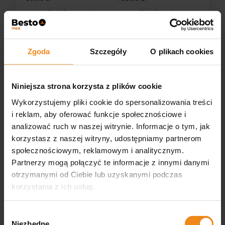
zawiera 8% VAT, bez kosztów
zawiera 8% VAT, bez kosztów
dostawy
dostawy
DO KOSZYKA
DO KOSZYKA
Zgoda
Szczegóły
O plikach cookies
Niniejsza strona korzysta z plików cookie
Wykorzystujemy pliki cookie do spersonalizowania treści
i reklam, aby oferować funkcje społecznościowe i
analizować ruch w naszej witrynie. Informacje o tym, jak
korzystasz z naszej witryny, udostępniamy partnerom
społecznościowym, reklamowym i analitycznym.
NOSI-VET witalność i
PROTI-VET naturalne
odporność płyn 200 ml
białko dla pszczół 500 g
Partnerzy mogą połączyć te informacje z innymi danymi
otrzymanymi od Ciebie lub uzyskanymi podczas
60,00 zł
64,00 zł
korzystania z ich usług.
zawiera 8% VAT, bez kosztów
zawiera 8% VAT, bez kosztów
dostawy
dostawy
Wybór
DO KOSZYKA
DO KOSZYKA
Niezbędne