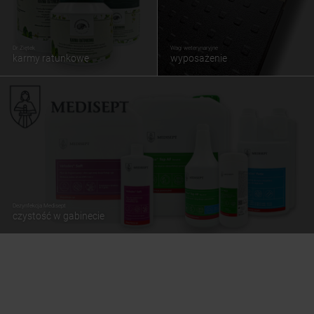
Dr Ziętek
Wagi weterynaryjne
karmy ratunkowe
wyposażenie
Dezynfekcja Medisept
czystość w gabinecie