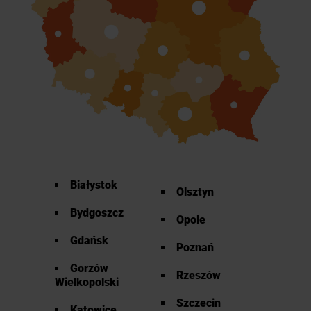
Białystok
Olsztyn
Bydgoszcz
Opole
Gdańsk
Poznań
Gorzów
Rzeszów
Wielkopolski
Szczecin
Katowice