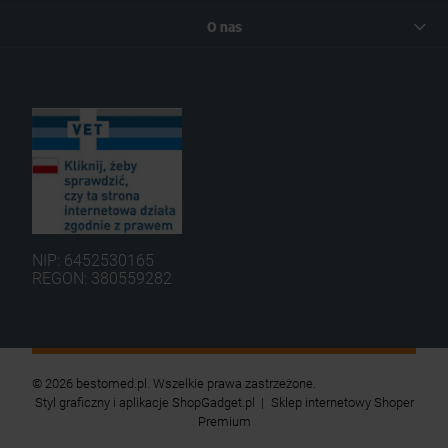
O nas
NIP: 6452530165
REGON: 380559282
© 2026 bestomed.pl. Wszelkie prawa zastrzeżone.
Styl graficzny i aplikacje ShopGadget.pl
Sklep internetowy Shoper
Premium