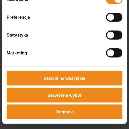
zgody
Preferencje
Statystyka
Marketing
Vita SWARM chusteczki-
Wkładka dennicowa do
wabienie roju pszczół 10
kontroli osypu warrozy 1
szt
szt
Zezwól na wszystkie
70,00 zł
2,00 zł
zawiera 8% VAT, bez kosztów
zawiera 23% VAT, bez kosztów
dostawy
dostawy
Zezwól na wybór
DO KOSZYKA
DO KOSZYKA
Odmowa