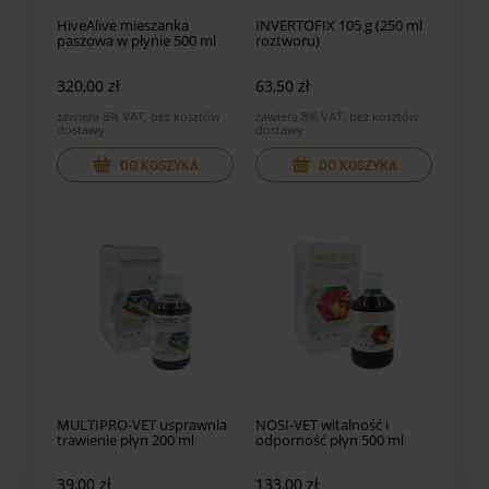
HiveAlive mieszanka
INVERTOFIX 105 g (250 ml
paszowa w płynie 500 ml
roztworu)
320,00 zł
63,50 zł
zawiera 8% VAT, bez kosztów
zawiera 8% VAT, bez kosztów
dostawy
dostawy
DO KOSZYKA
DO KOSZYKA
MULTIPRO-VET usprawnia
NOSI-VET witalność i
trawienie płyn 200 ml
odporność płyn 500 ml
39,00 zł
133,00 zł