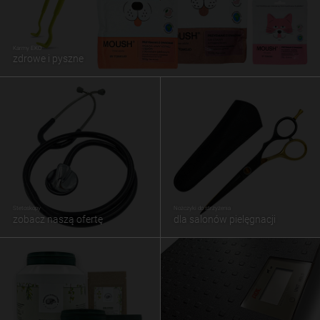
Karmy EKO
zdrowe i pyszne
Stetoskopy
Nożczyki do strzyżenia
zobacz naszą ofertę
dla salonów pielęgnacji