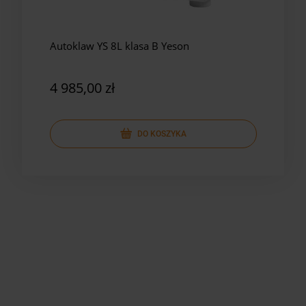
Autoklaw YS 8L klasa B Yeson
Auto
Yes
4 985,00 zł
5 8
DO KOSZYKA