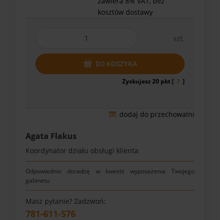
zawiera 8% VAT, bez
kosztów dostawy
szt.
DO KOSZYKA
Zyskujesz
20
pkt [
?
]
dodaj do przechowalni
Agata Flakus
Koordynator działu obsługi klienta
Odpowiednio doradzę w kwestii wyposażenia Twojego
gabinetu
Masz pytanie? Zadzwoń:
781-611-576