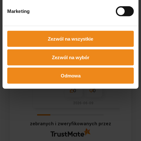
Marketing
Wojciech
zweryfikowano
Super szybkość z dostawą
Zezwól na wszystkie
Zezwól na wybór
Odmowa
0
0
2026-06-09
zebranych i zweryfikowanych przez