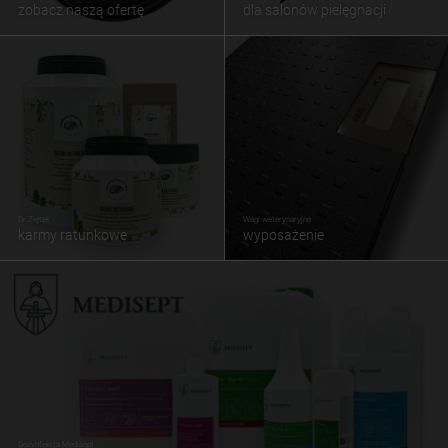
zobacz naszą ofertę
dla salonów pielęgnacji
Dr Ziętek
Wagi weterynaryjne
karmy ratunkowe
wyposażenie
Dezynfekcja Medisept