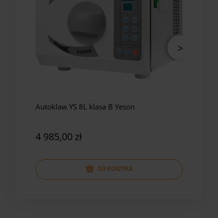
Autoklaw YS 8L klasa B Yeson
Auto
4 985,00 zł
7 4
DO KOSZYKA