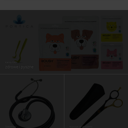
Karmy EKO
zdrowe i pyszne
Stetoskopy
Nożczyki do strzyżenia