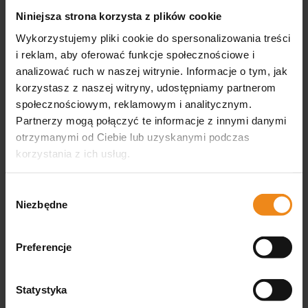
zawiera 23% VAT, bez kosztów
Niniejsza strona korzysta z plików cookie
dostawy
Wykorzystujemy pliki cookie do spersonalizowania treści
DO KOSZYKA
i reklam, aby oferować funkcje społecznościowe i
analizować ruch w naszej witrynie. Informacje o tym, jak
korzystasz z naszej witryny, udostępniamy partnerom
społecznościowym, reklamowym i analitycznym.
Opinie
Partnerzy mogą połączyć te informacje z innymi danymi
otrzymanymi od Ciebie lub uzyskanymi podczas
korzystania z ich usług.
Produkt nie posiada recenzji
Może zainteresują Cię inne ocenione produkty
Wybór
Niezbędne
zgody
Jak zbieramy opinie?
podgląd
Preferencje
Statystyka