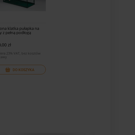
lona klatka pułapka na
y z pełną podłogą
,00 zł
iera 23% VAT, bez kosztów
tawy
DO KOSZYKA