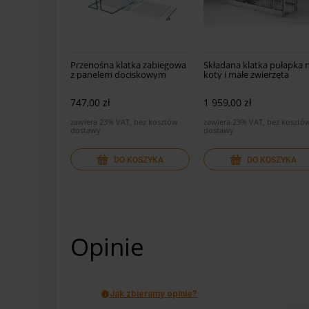
Przenośna klatka zabiegowa
Składana klatka pułapka 
z panelem dociskowym
koty i małe zwierzęta
747,00 zł
1 959,00 zł
zawiera 23% VAT, bez kosztów
zawiera 23% VAT, bez kosztó
dostawy
dostawy
DO KOSZYKA
DO KOSZYKA
Opinie
Jak zbieramy opinie?