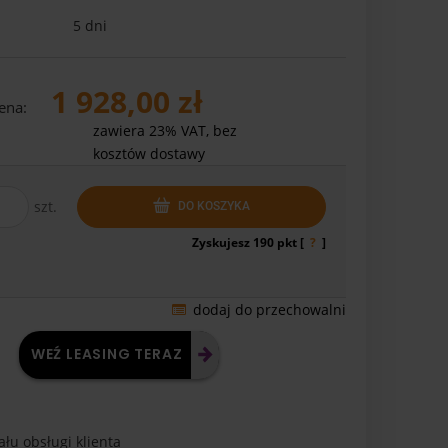
5 dni
1 928,00 zł
ena:
zawiera 23% VAT, bez
kosztów dostawy
szt.
DO KOSZYKA
Zyskujesz
190
pkt [
?
]
dodaj do przechowalni
WEŹ LEASING TERAZ
łu obsługi klienta