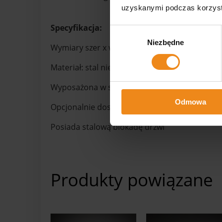
uzyskanymi podczas korzysta
Specyfikacja:
Wybór
Niezbędne
zgody
Wymiary szer x wys x gł [cm]: 40 x 40 x 40
Materiał: stal nierdzewna
Wyposażona w szufladę stabilizującą
Odmowa
Opcjonalnie dostępna ze statywem infuzyjny
Posiada stalową blokadę drzwi
Produkty powiązane