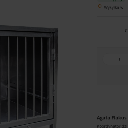
Wysyłka w:
C
Agata Flakus
Koordynator dzia