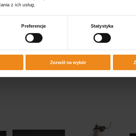
nia z ich usług.
Preferencje
Statystyka
Zezwól na wybór
Z
m