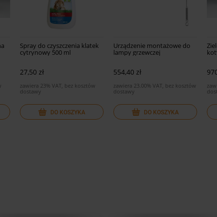
na
Spray do czyszczenia klatek
Urządzenie montażowe do
Zie
cytrynowy 500 ml
lampy grzewczej
kot
27,50 zł
554,40 zł
970
w
zawiera 23% VAT, bez kosztów
zawiera 23.00% VAT, bez kosztów
zaw
dostawy
dostawy
dos
DO KOSZYKA
DO KOSZYKA