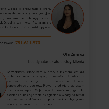
łową wiedzę o produktach z oferty
asjonuję się medycyną weterynaryjną.
zajmowałam się obsługą klienta.
łaścicielką psa i kota. Postaram się
zić i odpowiedzieć na każde pytanie
781-611-576
Zadzwoń:
Ola Zimroz
Koordynator działu obsługi klienta
Największym priorytetem w pracy z klientem jest dla
mnie wsparcie kupującego. Potrafię doradzić w
kwestiach technicznych oraz pomóc w doborze
odpowiednich produktów. Prywatnie od wielu lat jestem
właścicielką papugi. Moja pasja do ptaków tego gatunku
codziennie inspiruje mnie do zgłębiania wiedzy na temat
egzotycznych ptaków oraz ich pielęgnacji. Hobbystycznie
w wolnych chwilach jeżdżę konno.