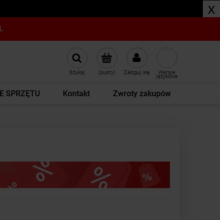
x
.
Szukaj
(pusty)
Zaloguj się
Wersje
językowe
E SPRZĘTU
Kontakt
Zwroty zakupów