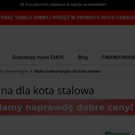
-20 zł na pierwsze zakupy przy zapisie na newsletter!
TERAZ TANIEJ! ODKRYJ SPRZĘT W PROMOCYJNYCH CENACH
Endoskopy marki EMOS
Blog
FINANSOWANI
tki weterynaryjne
Klatka weterynaryjna dla kota stalowa
jna dla kota stalowa
Dostępny