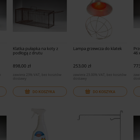
Klatka pułapka na koty z
Lampa grzewcza do klatek
Prz
podłogą z drutu
46 
898,00 zł
253,00 zł
773
w
zawiera 23% VAT, bez kosztów
zawiera 23.00% VAT, bez kosztów
zaw
dostawy
dostawy
dos
DO KOSZYKA
DO KOSZYKA