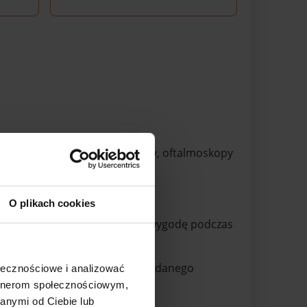
ych HEINE, takich jak otoskopy, oftalmoskopy
ą dedykowanej ładowarki.
O plikach cookies
nia większą swobodę ruchu i wygodę podczas
ierne i dokładne oświetlenie badanego
ołecznościowe i analizować
artnerom społecznościowym,
anymi od Ciebie lub