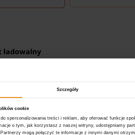
t ładowalny
 specjalistyczny uchwyt używany w narzędziach diagnostyczn
ony w wbudowany akumulator i może być ładowany za pomoc
eruje wiele zalet, w tym:
Szczegóły
umożliwia bezprzewodowe korzystanie z narzędzi, co zapew
 plików cookie
walny jest zaprojektowany tak, aby zapewnić jasne, równom
do spersonalizowania treści i reklam, aby oferować funkcje sp
ormacje o tym, jak korzystasz z naszej witryny, udostępniamy p
Partnerzy mogą połączyć te informacje z innymi danymi otrzym