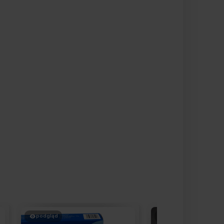
podgląd
podgląd