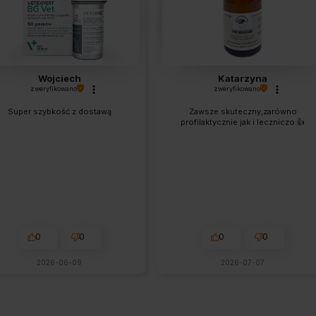
Wojciech
Katarzyna
zweryfikowano
zweryfikowano
Super szybkość z dostawą
Zawsze skuteczny,zarówno
profilaktycznie jak i leczniczo.👍️
0
0
0
0
2026-06-09
2026-07-07