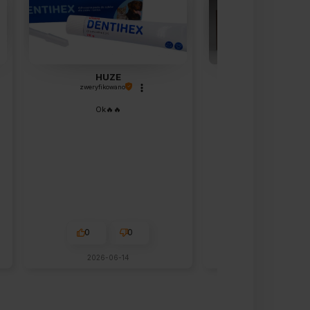
HUZE
Beata
zweryfikowano
zweryfikowano
Ok🔥🔥
Wszystko su
0
0
0
2026-06-14
dzisiaj