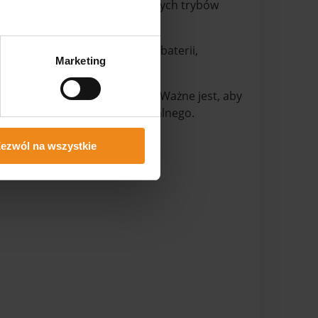
asności światła oraz wybór różnych trybów
ia wystarczającą żywotność baterii,
Marketing
starczana razem z uchwytem. Ważne jest, aby
 i użytkowania uchwytu ładowalnego.
ezwól na wszystkie