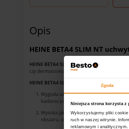
Opis
HEINE BETA4 SLIM NT uchwy
HEINE BETA4 SLIM NT uchwyt ładowalny
to
czy dermatoskopy. Ten uchwyt jest wyposaż
HEINE BETA4 SLIM NT uchwyt ładowalny
of
Zgoda
Wygoda użytkowania: Uchwyt ładowalny 
badania pacjenta.
Niniejsza strona korzysta z
Wysoka jakość oświetlenia: Uchwyt łado
Wykorzystujemy pliki cookie 
obszaru, co ułatwia diagnostykę.
ruch w naszej witrynie. Inf
reklamowym i analitycznym. 