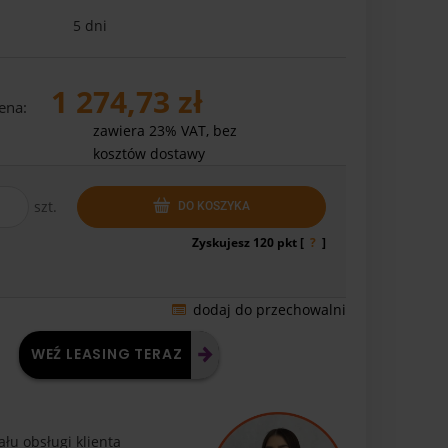
5 dni
1 274,73 zł
ena:
zawiera 23% VAT, bez
kosztów dostawy
szt.
DO KOSZYKA
Zyskujesz
120
pkt [
?
]
dodaj do przechowalni
WEŹ LEASING TERAZ
łu obsługi klienta