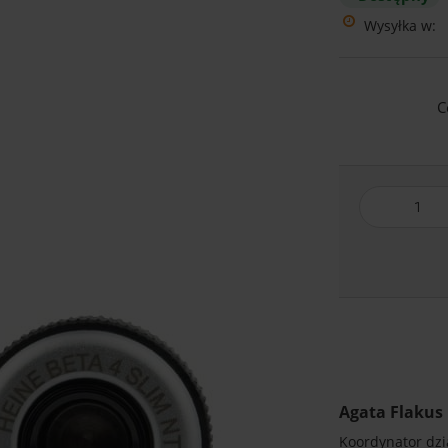
Wysyłka w:
C
Agata Flakus
Koordynator dzia