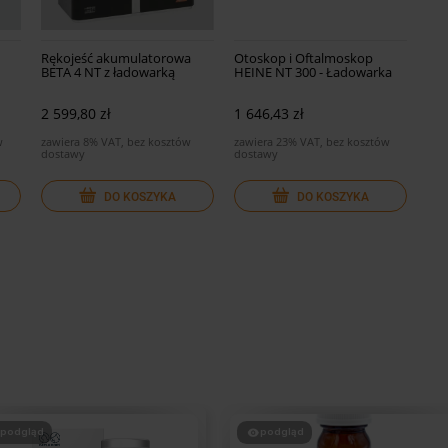
Rękojeść akumulatorowa
Otoskop i Oftalmoskop
BETA 4 NT z ładowarką
HEINE NT 300 - Ładowarka
automatyczną NT4
2 599,80 zł
1 646,43 zł
w
zawiera 8% VAT, bez kosztów
zawiera 23% VAT, bez kosztów
dostawy
dostawy
DO KOSZYKA
DO KOSZYKA
podgląd
podgląd