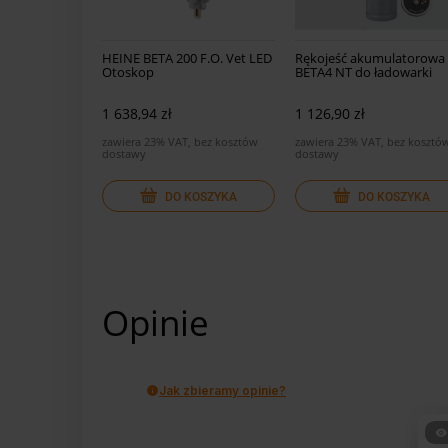
HEINE BETA 200 F.O. Vet LED
Rękojeść akumulatorowa
Otoskop
BETA4 NT do ładowarki
biurkowej NT4
1 638,94 zł
1 126,90 zł
zawiera 23% VAT, bez kosztów
zawiera 23% VAT, bez kosztó
dostawy
dostawy
DO KOSZYKA
DO KOSZYKA
Opinie
Jak zbieramy opinie?