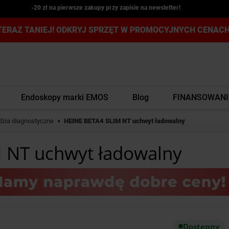
-20 zł na pierwsze zakupy przy zapisie na newsletter!
TERAZ TANIEJ! ODKRYJ SPRZĘT W PROMOCYJNYCH CENACH
Endoskopy marki EMOS
Blog
FINANSOWANI
dzia diagnostyczne
HEINE BETA4 SLIM NT uchwyt ładowalny
 NT uchwyt ładowalny
Dostępny