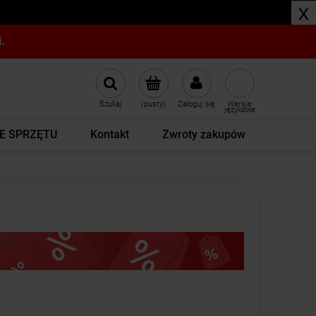
x
.
Szukaj
(pusty)
Zaloguj się
Wersje
językowe
E SPRZĘTU
Kontakt
Zwroty zakupów