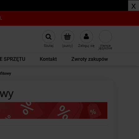
x
.
Szukaj
(pusty)
Zaloguj się
Wersje
językowe
E SPRZĘTU
Kontakt
Zwroty zakupów
fitowy
owy