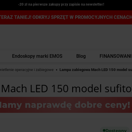
-20 zł na pierwsze zakupy przy zapisie na newsletter!
TERAZ TANIEJ! ODKRYJ SPRZĘT W PROMOCYJNYCH CENACH
Endoskopy marki EMOS
Blog
FINANSOWANI
ietlenie operacyjne i zabiegowe
Lampa zabiegowa Mach LED 150 model su
Mach LED 150 model sufit
Dostępny