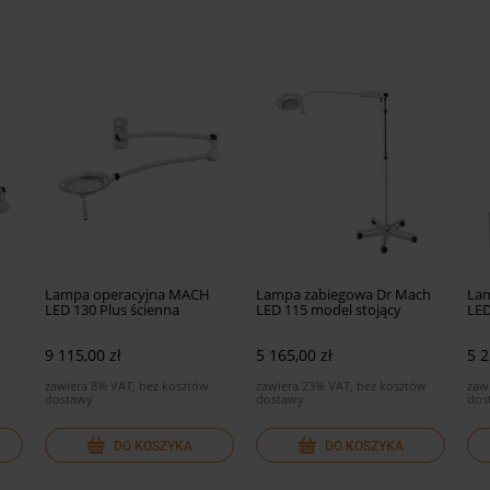
Lampa operacyjna MACH
Lampa zabiegowa Dr Mach
Lam
LED 130 Plus ścienna
LED 115 model stojący
LED
9 115,00 zł
5 165,00 zł
5 2
zawiera 8% VAT, bez kosztów
zawiera 23% VAT, bez kosztów
zaw
dostawy
dostawy
dos
DO KOSZYKA
DO KOSZYKA