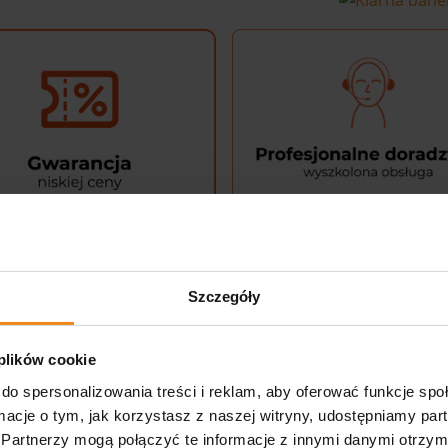
Szczegóły
150 model sufitowy
 plików cookie
do spersonalizowania treści i reklam, aby oferować funkcje sp
owy to doskonałe połączenie sprawdzonej technologii, niez
ormacje o tym, jak korzystasz z naszej witryny, udostępniamy p
ć we wszystkich obszarach praktyki medycznej.
Partnerzy mogą połączyć te informacje z innymi danymi otrzym