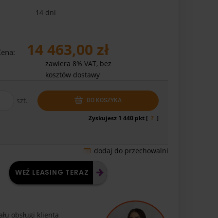
14 dni
14 463,00 zł
Cena:
zawiera 8% VAT, bez
kosztów dostawy
szt.
DO KOSZYKA
Zyskujesz
1 440
pkt [
?
]
dodaj do przechowalni
WEŹ LEASING TERAZ
łu obsługi klienta