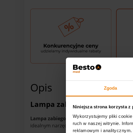
Opis
Zgoda
Lampa zabiegowa Mach LED 
Niniejsza strona korzysta z
Wykorzystujemy pliki cookie 
Lampa zabiegowa Mach LED 150
model sufit
ruch w naszej witrynie. Inf
idealnym narzędziem, które można wykorzysta
reklamowym i analitycznym. 