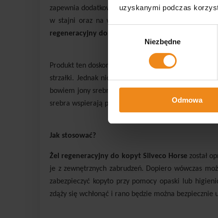
uzyskanymi podczas korzysta
zapewnia dodatkową ochronę osłabionych kopyt prze
w stajni oraz na wybiegu. Ponadto kopyta koni t
Wybór
regeneracyjny do kopyt Silveco Horse.
Niezbędne
zgody
Produkt ten doskonale sprawdza się w przypadku wsze
strzałki. Jednak nic nie stoi na przeszkodzie ku tem
bowiem jony srebra, które są znane ze swoich właś
Odmowa
srebra wspierają proces regeneracji naskórka. To zaś
Jak stosować?
Żel regeneracyjny do kopyt Silveco Horse
został o
je z zewnętrznych zabrudzeń. Dopiero wówczas można
zabezpieczyć kopyto przy pomocy opaski lub higieni
zdąży się wchłonąć i rano będzie można bezpiecznie 