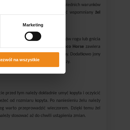
rzede wszystkim o utrzymanie odpowiednich warunków
owym elementem pielęgnacji może być wspomniany
żel
Marketing
właszcza przy zdiagnozowaniu ubytków rogu lub gnicia
Żel regeneracyjny do kopyt Silveco Horse
zawiera
taniu zakażeń w obrębie samej rany. Dodatkowo jony
ezwól na wszystkie
rsalnym remedium na powstałe urazy.
ie przed tym należy dokładnie umyć kopyta i oczyścić
eżeć od rozmiaru kopyta. Po naniesieniu żelu należy
bieg warto przeprowadzić wieczorem. Dzięki temu żel
należy stosować aż do chwili ustąpienia zmian.