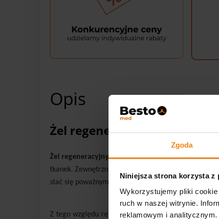
Opis
Żel regeneracyjny do kopyt S
Zgoda
Żel regeneracyjny do kopyt Silveco Horse
to unikal
tkanek. Zewnętrzna puszka kopytowa skrywa w sobie: k
Niniejsza strona korzysta z
stać się poważnym problemem zdrowotnym.
Wykorzystujemy pliki cookie 
ruch w naszej witrynie. Inf
Z tego względu regularna pielęgnacja kopyt ma napr
reklamowym i analitycznym. 