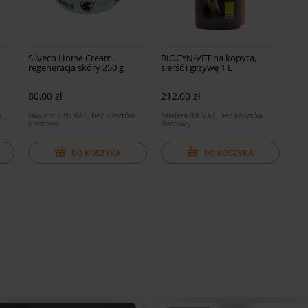
Silveco Horse Cream
BIOCYN-VET na kopyta,
regeneracja skóry 250 g
sierść i grzywę 1 L
80,00 zł
212,00 zł
w
zawiera 23% VAT, bez kosztów
zawiera 8% VAT, bez kosztów
dostawy
dostawy
DO KOSZYKA
DO KOSZYKA