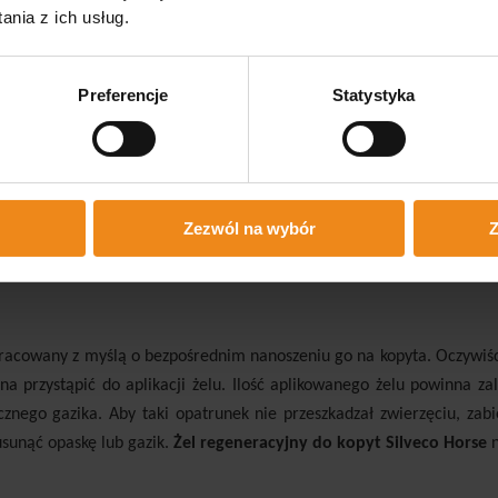
nia z ich usług.
d urazami. Natomiast w przypadku zdrowych kopyt należy zadbać p
rzeba regularnie myć i oczyszczać z różnych zabrudzeń. Dodatk
Preferencje
Statystyka
lkich urazów i uszkodzeń kopyta. Producent zaleca stosowanie żelu z
u, aby korzystać z niego także w celach szeroko pojętej pielęgnacji.
ciwości przeciwbakteryjnych. Dzięki temu mogą one zapobiegać pows
Zezwól na wybór
Z
 sprawia, iż
żel regeneracyjny do kopyt Silveco Horse
będzie uniwe
pracowany z myślą o bezpośrednim nanoszeniu go na kopyta. Oczywiśc
 przystąpić do aplikacji żelu. Ilość aplikowanego żelu powinna zal
cznego gazika. Aby taki opatrunek nie przeszkadzał zwierzęciu, za
usunąć opaskę lub gazik.
Żel regeneracyjny do kopyt Silveco Horse