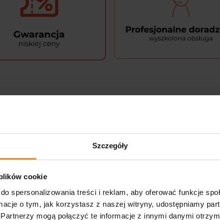
ilveco Horse 175 ml (160g)
Szczegóły
ny produkt pielęgnacyjny. Powstał on z myślą o ochronie kopyt koni.
ość, trzeszczkę, staw oraz tkankę chrzęstną. Co więcej, kopyta są si
 plików cookie
do spersonalizowania treści i reklam, aby oferować funkcje sp
ormacje o tym, jak korzystasz z naszej witryny, udostępniamy p
awdę duże znaczenie. Oczywiście najczęściej stosowanym zabiegiem
Partnerzy mogą połączyć te informacje z innymi danymi otrzym