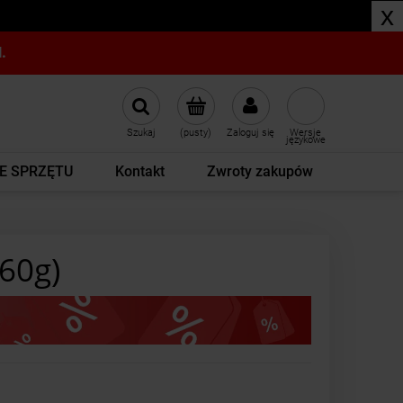
x
.
Szukaj
(pusty)
Zaloguj się
Wersje
językowe
E SPRZĘTU
Kontakt
Zwroty zakupów
160g)