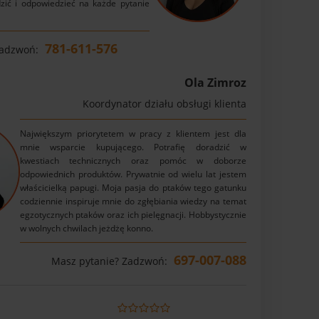
zić i odpowiedzieć na każde pytanie
781-611-576
Zadzwoń:
Ola Zimroz
Koordynator działu obsługi klienta
Największym priorytetem w pracy z klientem jest dla
mnie wsparcie kupującego. Potrafię doradzić w
kwestiach technicznych oraz pomóc w doborze
odpowiednich produktów. Prywatnie od wielu lat jestem
właścicielką papugi. Moja pasja do ptaków tego gatunku
codziennie inspiruje mnie do zgłębiania wiedzy na temat
egzotycznych ptaków oraz ich pielęgnacji. Hobbystycznie
w wolnych chwilach jeżdżę konno.
697-007-088
Masz pytanie? Zadzwoń: