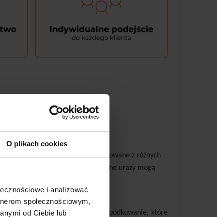
O plikach cookies
 Jak wiadomo, końskie kopyta są zbudowane z różnych
lnie ukrwione, przez co ich ewentualne urazy mogą
ołecznościowe i analizować
artnerom społecznościowym,
 w ramach takiej pielęgnacji jest podkuwanie, które
anymi od Ciebie lub