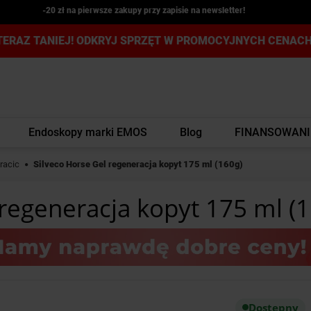
-20 zł na pierwsze zakupy przy zapisie na newsletter!
TERAZ TANIEJ! ODKRYJ SPRZĘT W PROMOCYJNYCH CENACH
Endoskopy marki EMOS
Blog
FINANSOWANI
racic
Silveco Horse Gel regeneracja kopyt 175 ml (160g)
 regeneracja kopyt 175 ml (
Dostępny