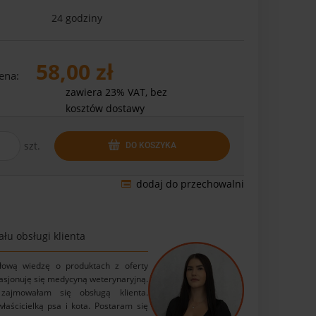
24 godziny
58,00 zł
ena:
zawiera 23% VAT, bez
kosztów dostawy
szt.
DO KOSZYKA
dodaj do przechowalni
łu obsługi klienta
łową wiedzę o produktach z oferty
asjonuję się medycyną weterynaryjną.
zajmowałam się obsługą klienta.
łaścicielką psa i kota. Postaram się