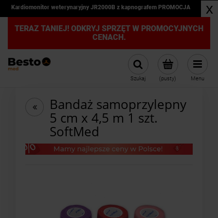
x
Kardiomonitor weterynaryjny JR2000B z kapnografem PROMOCJA
TERAZ TANIEJ! ODKRYJ SPRZĘT W PROMOCYJNYCH
CENACH.
Szukaj
(pusty)
Menu
Bandaż samoprzylepny
5 cm x 4,5 m 1 szt.
SoftMed