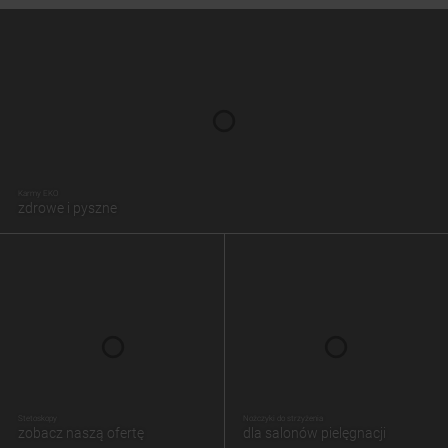
Karmy EKO
zdrowe i pyszne
Stetoskopy
Nożczyki do strzyżenia
zobacz naszą ofertę
dla salonów pielęgnacji