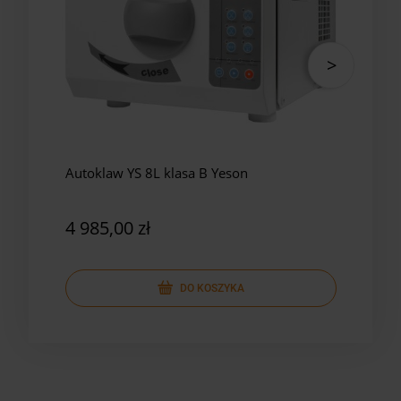
Autoklaw YS 8L klasa B Yeson
Auto
Yes
4 985,00 zł
5 8
DO KOSZYKA