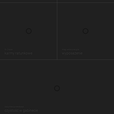
Dr Ziętek
Wagi weterynaryjne
karmy ratunkowe
wyposażenie
Dezynfekcja Medisept
czystość w gabinecie