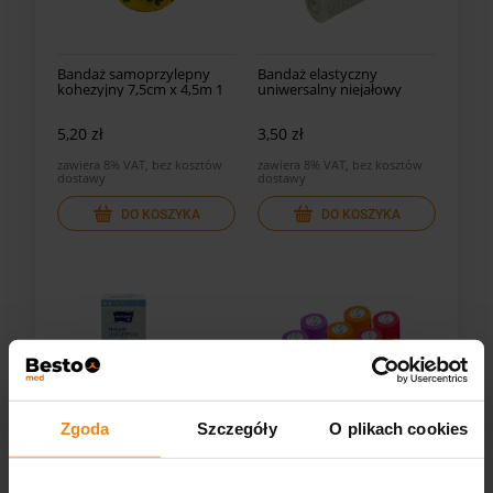
Bandaż samoprzylepny
Bandaż elastyczny
kohezyjny 7,5cm x 4,5m 1
uniwersalny niejałowy
szt.
10cm x 5m
5,20 zł
3,50 zł
zawiera 8% VAT, bez kosztów
zawiera 8% VAT, bez kosztów
dostawy
dostawy
DO KOSZYKA
DO KOSZYKA
Zgoda
Szczegóły
O plikach cookies
Bandaż elastyczny
Bandaż samoprzylepny
uniwersalny niejałowy 8 cm
kohezyjny 7,5cm x 4,5m 1