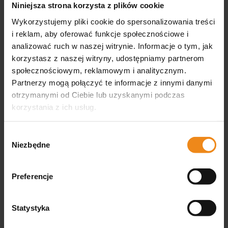
Niniejsza strona korzysta z plików cookie
x 5 m
szt.
2,90 zł
6,30 zł
Wykorzystujemy pliki cookie do spersonalizowania treści
i reklam, aby oferować funkcje społecznościowe i
zawiera 8% VAT, bez kosztów
zawiera 8% VAT, bez kosztów
dostawy
dostawy
analizować ruch w naszej witrynie. Informacje o tym, jak
korzystasz z naszej witryny, udostępniamy partnerom
DO KOSZYKA
DO KOSZYKA
społecznościowym, reklamowym i analitycznym.
Partnerzy mogą połączyć te informacje z innymi danymi
otrzymanymi od Ciebie lub uzyskanymi podczas
korzystania z ich usług.
Wybór
Niezbędne
zgody
Preferencje
orthoBAND FAST opaska
Polisept VET S opatrunek 1
gipsowa 1 szt.
szt.
2,70 zł
13,50 zł
Statystyka
zawiera 8% VAT, bez kosztów
zawiera 23% VAT, bez kosztów
dostawy
dostawy