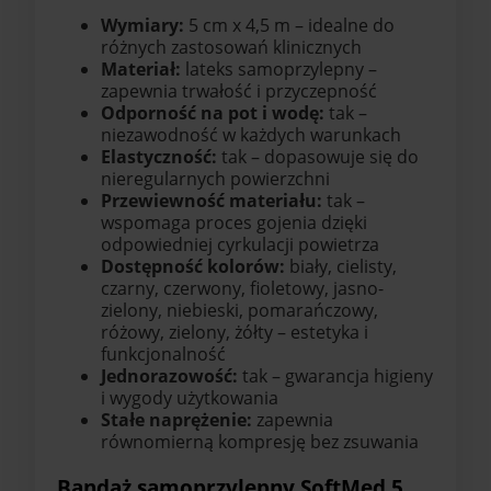
Wymiary:
5 cm x 4,5 m – idealne do
różnych zastosowań klinicznych
Materiał:
lateks samoprzylepny –
zapewnia trwałość i przyczepność
Odporność na pot i wodę:
tak –
niezawodność w każdych warunkach
Elastyczność:
tak – dopasowuje się do
nieregularnych powierzchni
Przewiewność materiału:
tak –
wspomaga proces gojenia dzięki
odpowiedniej cyrkulacji powietrza
Dostępność kolorów:
biały, cielisty,
czarny, czerwony, fioletowy, jasno-
zielony, niebieski, pomarańczowy,
różowy, zielony, żółty – estetyka i
funkcjonalność
Jednorazowość:
tak – gwarancja higieny
i wygody użytkowania
Stałe naprężenie:
zapewnia
równomierną kompresję bez zsuwania
Bandaż samoprzylepny SoftMed 5