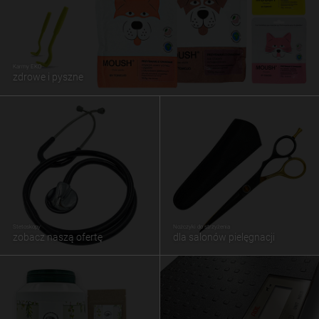
Karmy EKO
zdrowe i pyszne
Stetoskopy
Nożczyki do strzyżenia
zobacz naszą ofertę
dla salonów pielęgnacji