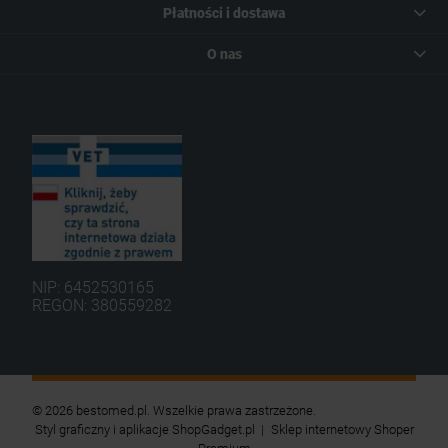
Płatności i dostawa
O nas
NIP: 6452530165
REGON: 380559282
© 2026 bestomed.pl. Wszelkie prawa zastrzeżone.
Styl graficzny i aplikacje ShopGadget.pl
Sklep internetowy Shoper