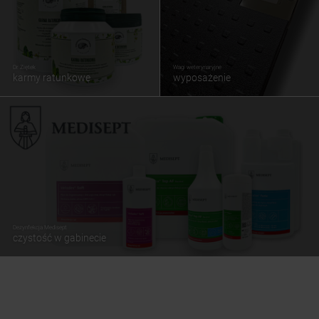
Dr Ziętek
Wagi weterynaryjne
karmy ratunkowe
wyposażenie
Dezynfekcja Medisept
czystość w gabinecie