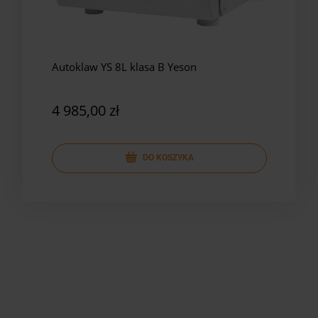
Autoklaw YS 8L klasa B Yeson
Auto
Yes
4 985,00 zł
5 8
DO KOSZYKA