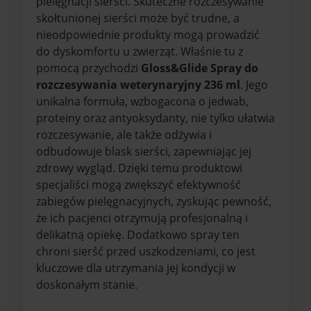
pielęgnacji sierści. Skuteczne rozczesywanie
skołtunionej sierści może być trudne, a
nieodpowiednie produkty mogą prowadzić
do dyskomfortu u zwierząt. Właśnie tu z
pomocą przychodzi
Gloss&Glide Spray do
rozczesywania weterynaryjny 236 ml
. Jego
unikalna formuła, wzbogacona o jedwab,
proteiny oraz antyoksydanty, nie tylko ułatwia
rozczesywanie, ale także odżywia i
odbudowuje blask sierści, zapewniając jej
zdrowy wygląd. Dzięki temu produktowi
specjaliści mogą zwiększyć efektywność
zabiegów pielęgnacyjnych, zyskując pewność,
że ich pacjenci otrzymują profesjonalną i
delikatną opiekę. Dodatkowo spray ten
chroni sierść przed uszkodzeniami, co jest
kluczowe dla utrzymania jej kondycji w
doskonałym stanie.