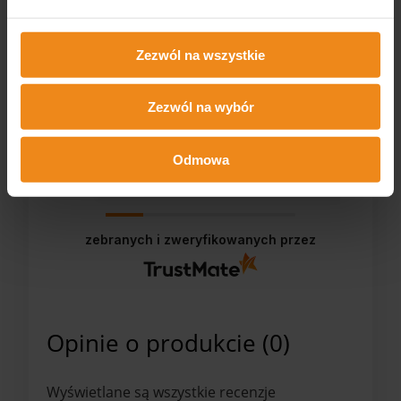
kupować produkty właśnie tylko u niego ;)),
produkty są super.
Zezwól na wszystkie
Zezwól na wybór
0
0
Odmowa
2026-06-10
zebranych i zweryfikowanych przez
Opinie o produkcie (0)
Wyświetlane są wszystkie recenzje