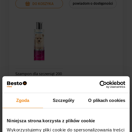
powiadom o dostępności
DO KOSZYKA
Szampon dla szczeniąt 200
ml Eurowet
33,50 zł
zawiera 23.00% VAT, bez
Zgoda
Szczegóły
O plikach cookies
kosztów dostawy
DO KOSZYKA
Niniejsza strona korzysta z plików cookie
Wykorzystujemy pliki cookie do spersonalizowania treści