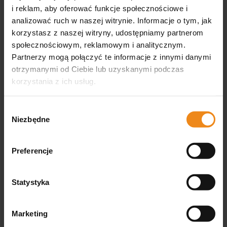
i reklam, aby oferować funkcje społecznościowe i
analizować ruch w naszej witrynie. Informacje o tym, jak
Opinie
korzystasz z naszej witryny, udostępniamy partnerom
społecznościowym, reklamowym i analitycznym.
Partnerzy mogą połączyć te informacje z innymi danymi
Produkt nie posiada recenzji
otrzymanymi od Ciebie lub uzyskanymi podczas
Może zainteresują Cię inne ocenione produkty
korzystania z ich usług.
Jak zbieramy opinie?
Wybór
podgląd
Niezbędne
zgody
Preferencje
Statystyka
Olga
zweryfikowano
Marketing
Bardzo miły i pomocny sprzedawca, będę