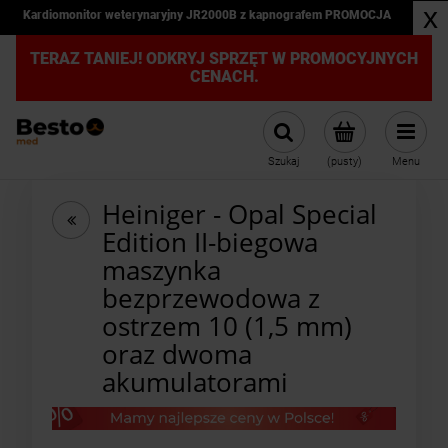
x
Kardiomonitor weterynaryjny JR2000B z kapnografem PROMOCJA
TERAZ TANIEJ! ODKRYJ SPRZĘT W PROMOCYJNYCH
CENACH.
Szukaj
(pusty)
Menu
Heiniger - Opal Special
Edition II-biegowa
maszynka
bezprzewodowa z
ostrzem 10 (1,5 mm)
oraz dwoma
akumulatorami