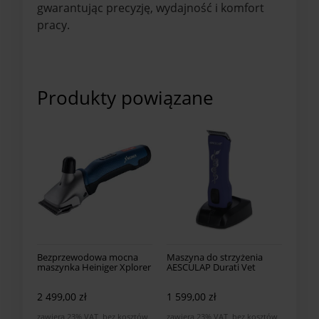
gwarantując precyzję, wydajność i komfort
pracy.
Produkty powiązane
Bezprzewodowa mocna
Maszyna do strzyżenia
maszynka Heiniger Xplorer
AESCULAP Durati Vet
2 499,00 zł
1 599,00 zł
zawiera 23% VAT, bez kosztów
zawiera 23% VAT, bez kosztów