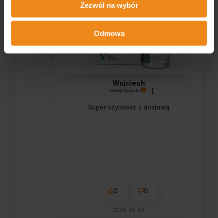
Zezwól na wybór
Odmowa
Wojciech
zweryfikowano
Super szybkość z dostawą
0
0
2026-06-09