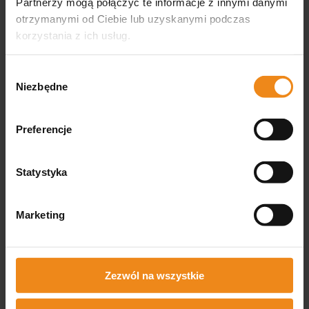
Partnerzy mogą połączyć te informacje z innymi danymi
otrzymanymi od Ciebie lub uzyskanymi podczas
Oster - T-Finisher Cordless -
bezprzewodowo-sieciowa
korzystania z ich usług.
maszynka wykończeniowa,
jednobiegowa
699,00 zł
Wybór
zawiera 23% VAT, bez kosztów
Niezbędne
dostawy
zgody
DO KOSZYKA
Preferencje
Statystyka
Opinie
Marketing
Produkt nie posiada recenzji
Może zainteresują Cię inne ocenione produkty
Zezwól na wszystkie
Jak zbieramy opinie?
podgląd