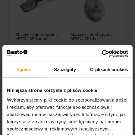
Maszynka do strzyżenia
Maszynka do strzyżenia
AESCULAP Bonum
AESCULAP Isis
2 599,00 zł
850,00 zł
zawiera 23.00% VAT, bez
zawiera 23% VAT, bez kosztów
kosztów dostawy
dostawy
Zgoda
Szczegóły
O plikach cookies
DO KOSZYKA
DO KOSZYKA
Niniejsza strona korzysta z plików cookie
Wykorzystujemy pliki cookie do spersonalizowania treści
i reklam, aby oferować funkcje społecznościowe i
analizować ruch w naszej witrynie. Informacje o tym, jak
korzystasz z naszej witryny, udostępniamy partnerom
społecznościowym, reklamowym i analitycznym.