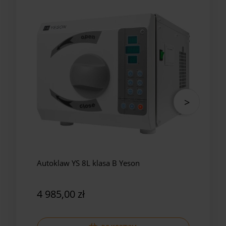
Autoklaw YS 8L klasa B Yeson
Auto
Yes
4 985,00 zł
5 8