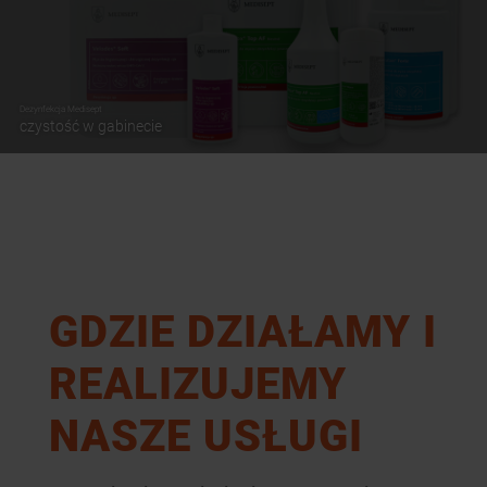
Dezynfekcja Medisept
czystość w gabinecie
GDZIE DZIAŁAMY I
REALIZUJEMY
NASZE USŁUGI