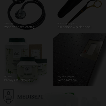
Stetoskopy
Nożczyki do strzyżenia
zobacz naszą ofertę
dla salonów pielęgnacji
Dr Ziętek
Wagi weterynaryjne
karmy ratunkowe
wyposażenie