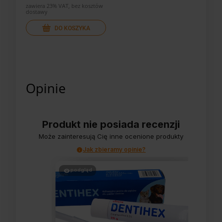
zawiera 23% VAT, bez kosztów
dostawy
DO KOSZYKA
Opinie
Produkt nie posiada recenzji
Może zainteresują Cię inne ocenione produkty
Jak zbieramy opinie?
podgląd