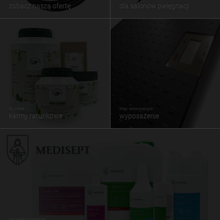
zobacz naszą ofertę
dla salonów pielęgnacji
Dr Ziętek
Wagi weterynaryjne
karmy ratunkowe
wyposażenie
Dezynfekcja Medisept