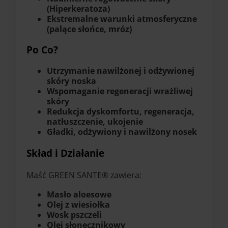
(Hiperkeratoza)
Ekstremalne warunki atmosferyczne
(palące słońce, mróz)
Po Co?
Utrzymanie nawilżonej i odżywionej
skóry noska
Wspomaganie regeneracji wrażliwej
skóry
Redukcja dyskomfortu, regeneracja,
natłuszczenie, ukojenie
Gładki, odżywiony i nawilżony nosek
Skład i Działanie
Maść GREEN SANTE® zawiera:
Masło aloesowe
Olej z wiesiołka
Wosk pszczeli
Olej słonecznikowy