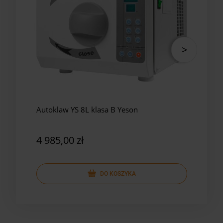
Autoklaw YS 8L klasa B Yeson
Auto
Yes
4 985,00 zł
5 8
DO KOSZYKA