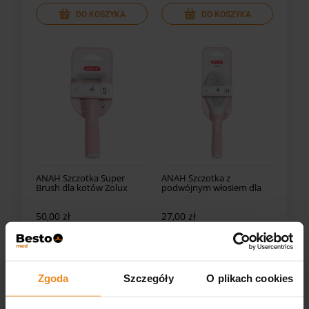
DO KOSZYKA
DO KOSZYKA
ANAH Szczotka Super
ANAH Szczotka z
Brush dla kotów Zolux
podwójnym włosiem dla
kotów Zolux
50,00 zł
27,00 zł
zawiera 23% VAT, bez kosztów
zawiera 23% VAT, bez kosztów
dostawy
dostawy
DO KOSZYKA
DO KOSZYKA
Zgoda
Szczegóły
O plikach cookies