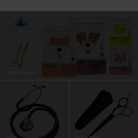
Karmy EKO
zdrowe i pyszne
Stetoskopy
Nożczyki do strzyżenia