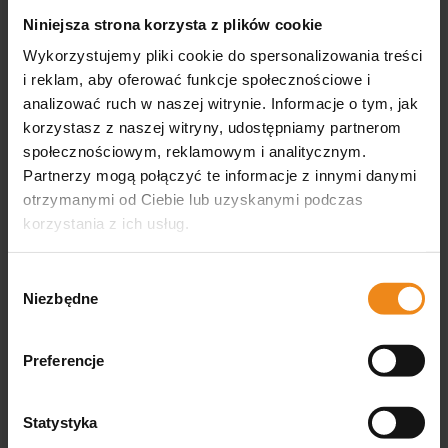
Niniejsza strona korzysta z plików cookie
Wykorzystujemy pliki cookie do spersonalizowania treści
i reklam, aby oferować funkcje społecznościowe i
analizować ruch w naszej witrynie. Informacje o tym, jak
korzystasz z naszej witryny, udostępniamy partnerom
społecznościowym, reklamowym i analitycznym.
Partnerzy mogą połączyć te informacje z innymi danymi
ANAH Szczotka z
BIODERM 100 ml spray do
wysuwanymi igłami Zolux
pielęgnacji skóry zwierząt
otrzymanymi od Ciebie lub uzyskanymi podczas
korzystania z ich usług.
32,00 zł
45,99 zł
zawiera 23% VAT, bez kosztów
zawiera 23% VAT, bez kosztów
dostawy
dostawy
Wybór
Niezbędne
zgody
DO KOSZYKA
DO KOSZYKA
Preferencje
Statystyka