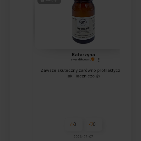
podgląd
Katarzyna
zweryfikowano
Zawsze skuteczny,zarówno profilaktycznie
jak i leczniczo.👍️
0
0
2026-07-07