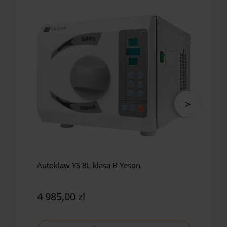
Autoklaw YS 8L klasa B Yeson
Auto
Yes
4 985,00 zł
5 8