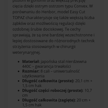
poziom ergonomii oraz większą precyzję
cięcia dzięki ostrym ostrzom typu Convex. W
porównaniu do Henbor, model Easy Cut
TOPAZ charakteryzuje się także większą liczba
ząbków oraz możliwością regulacji dzięki
ozdobnej śrubie dociskowej. Te cechy
sprawiają, że są one bardziej wszechstronne i
lepiej dostosowane do różnorodnych technik
strzyżenia stosowanych w chirurgii
weterynaryjnej.
Materiał:
japońska stal nierdzewna
440C – gwarancja trwałości
Rozmiar:
8 cali – uniwersalność
użytkowania
Długość całkowita (proste):
20,1 cm +
1,5 cm hak
Długość części roboczej (proste):
10,7
cm
Długość całkowita (zagięte):
20 cm +
1,5 cm hak