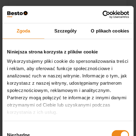
Zgoda
Szczegóły
O plikach cookies
Niniejsza strona korzysta z plików cookie
Wykorzystujemy pliki cookie do spersonalizowania treści
Nożyczki Easy Cut OPAL
Nożyczki Easy Cut
dwustr.degażówki 32 ząbki
RAINBOW proste 7 cali 440
i reklam, aby oferować funkcje społecznościowe i
analizować ruch w naszej witrynie. Informacje o tym, jak
249,90 zł
224,90 zł
korzystasz z naszej witryny, udostępniamy partnerom
zawiera 23.00% VAT, bez
zawiera 23% VAT, bez kosztów
społecznościowym, reklamowym i analitycznym.
kosztów dostawy
dostawy
Partnerzy mogą połączyć te informacje z innymi danymi
DO KOSZYKA
DO KOSZYKA
otrzymanymi od Ciebie lub uzyskanymi podczas
korzystania z ich usług.
Wybór
Niezbędne
zgody