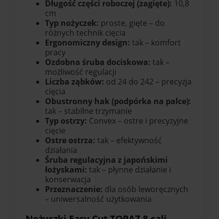
Długość części roboczej (zagięte):
10,8
cm
Typ nożyczek:
proste, gięte – do
różnych technik cięcia
Ergonomiczny design:
tak – komfort
pracy
Ozdobna śruba dociskowa:
tak –
możliwość regulacji
Liczba ząbków:
od 24 do 242 – precyzja
cięcia
Obustronny hak (podpórka na palce):
tak – stabilne trzymanie
Typ ostrzy:
Convex – ostre i precyzyjne
cięcie
Ostre ostrza:
tak – efektywność
działania
Śruba regulacyjna z japońskimi
łożyskami:
tak – płynne działanie i
konserwacja
Przeznaczenie:
dla osób leworęcznych
– uniwersalność użytkowania
Nożyczki Easy Cut TOPAZ 8 cali