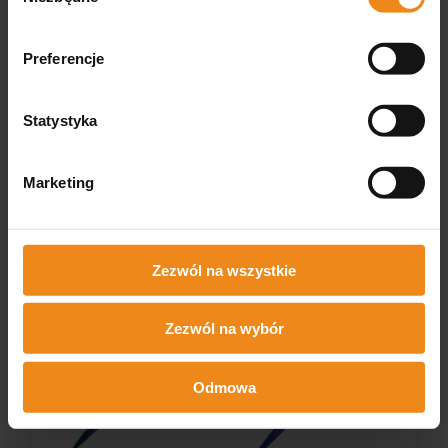
Preferencje
Statystyka
Ringi do nożyczek 20 mm
Nożyczki Easy Cut OPAL
białe Easy Cut
degażówki dwustr. 28
ząbków
7,90 zł
247,00 zł
Marketing
zawiera 23% VAT, bez kosztów
zawiera 23% VAT, bez kosztów
dostawy
dostawy
DO KOSZYKA
DO KOSZYKA
Zezwól na wszystkie
Zezwól na wybór
Odmowa